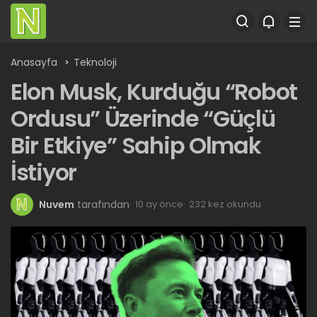
Anasayfa
Teknoloji
Elon Musk, Kurduğu “Robot
Ordusu” Üzerinde “Güçlü
Bir Etkiye” Sahip Olmak
İstiyor
Nuvem
tarafından
10 ay önce
232 kez okundu