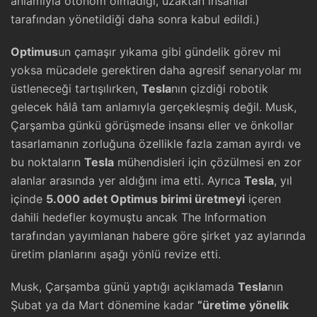
anlamıyla otonom olmadığı, uzaktan insanlar
tarafından yönetildiği daha sonra kabul edildi.)
Optimus
un çamaşır yıkama gibi gündelik görev mi
yoksa mücadele gerektiren daha agresif senaryolar mı
üstleneceği tartışılırken,
Tesla
nın çizdiği robotik
gelecek hâlâ tam anlamıyla gerçekleşmiş değil. Musk,
Çarşamba günkü görüşmede insansı eller ve önkollar
tasarlamanın zorluğuna özellikle fazla zaman ayırdı ve
bu noktaların
Tesla
mühendisleri için çözülmesi en zor
alanlar arasında yer aldığını ima etti. Ayrıca
Tesla
, yıl
içinde
5.000 adet Optimus birimi üretmeyi
içeren
dahili hedefler koymuştu ancak The Information
tarafından yayımlanan habere göre şirket yaz aylarında
üretim planlarını aşağı yönlü revize etti.
Musk, Çarşamba günü yaptığı açıklamada
Tesla
nın
Şubat ya da Mart dönemine kadar
“üretime yönelik