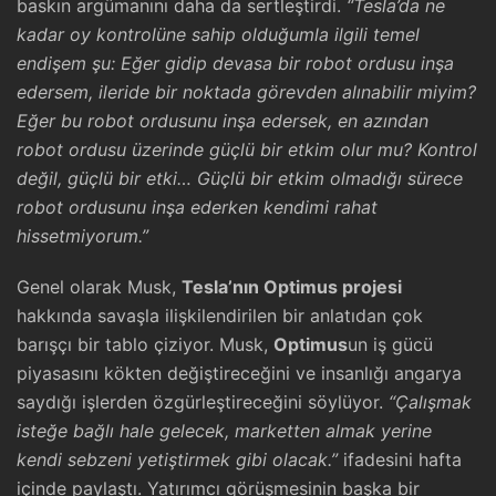
baskın argümanını daha da sertleştirdi.
“Tesla’da ne
kadar oy kontrolüne sahip olduğumla ilgili temel
endişem şu: Eğer gidip devasa bir robot ordusu inşa
edersem, ileride bir noktada görevden alınabilir miyim?
Eğer bu robot ordusunu inşa edersek, en azından
robot ordusu üzerinde güçlü bir etkim olur mu? Kontrol
değil, güçlü bir etki… Güçlü bir etkim olmadığı sürece
robot ordusunu inşa ederken kendimi rahat
hissetmiyorum.”
Genel olarak Musk,
Tesla’nın Optimus projesi
hakkında savaşla ilişkilendirilen bir anlatıdan çok
barışçı bir tablo çiziyor. Musk,
Optimus
un iş gücü
piyasasını kökten değiştireceğini ve insanlığı angarya
saydığı işlerden özgürleştireceğini söylüyor.
“Çalışmak
isteğe bağlı hale gelecek, marketten almak yerine
kendi sebzeni yetiştirmek gibi olacak.”
ifadesini hafta
içinde paylaştı. Yatırımcı görüşmesinin başka bir