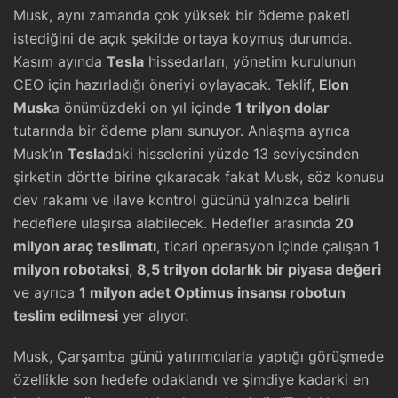
Musk, aynı zamanda çok yüksek bir ödeme paketi
istediğini de açık şekilde ortaya koymuş durumda.
Kasım ayında
Tesla
hissedarları, yönetim kurulunun
CEO için hazırladığı öneriyi oylayacak. Teklif,
Elon
Musk
a önümüzdeki on yıl içinde
1 trilyon dolar
tutarında bir ödeme planı sunuyor. Anlaşma ayrıca
Musk’ın
Tesla
daki hisselerini yüzde 13 seviyesinden
şirketin dörtte birine çıkaracak fakat Musk, söz konusu
dev rakamı ve ilave kontrol gücünü yalnızca belirli
hedeflere ulaşırsa alabilecek. Hedefler arasında
20
milyon araç teslimatı
, ticari operasyon içinde çalışan
1
milyon robotaksi
,
8,5 trilyon dolarlık bir piyasa değeri
ve ayrıca
1 milyon adet Optimus insansı robotun
teslim edilmesi
yer alıyor.
Musk, Çarşamba günü yatırımcılarla yaptığı görüşmede
özellikle son hedefe odaklandı ve şimdiye kadarki en