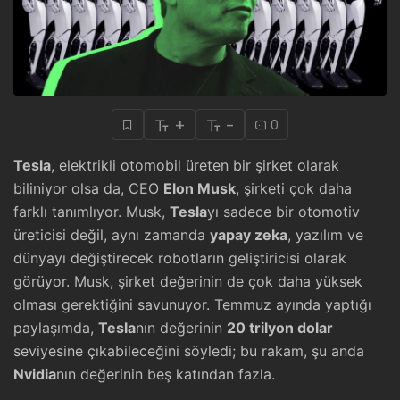
+
-
0
Tesla
, elektrikli otomobil üreten bir şirket olarak
biliniyor olsa da, CEO
Elon Musk
, şirketi çok daha
farklı tanımlıyor. Musk,
Tesla
yı sadece bir otomotiv
üreticisi değil, aynı zamanda
yapay zeka
, yazılım ve
dünyayı değiştirecek robotların geliştiricisi olarak
görüyor. Musk, şirket değerinin de çok daha yüksek
olması gerektiğini savunuyor. Temmuz ayında yaptığı
paylaşımda,
Tesla
nın değerinin
20 trilyon dolar
seviyesine çıkabileceğini söyledi; bu rakam, şu anda
Nvidia
nın değerinin beş katından fazla.