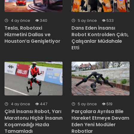
4 ay önce
340
5 ay önce
533
Tesla, Robotaxi
Dans Eden İnsansı
Hizmetini Dallas ve
Robot Kontrolden Çıktı,
Houston’a Genişletiyor
Çalışanlar Müdahale
Etti
4 ay önce
447
5 ay önce
519
Çinli İnsansı Robot, Yarı
Parçalara Ayrılsa Bile
Maratonu Hiçbir İnsanın
Hareket Etmeye Devam
Koşamadığı Hızda
Eden Yeni Modüler
Tamamladı
Robotlar