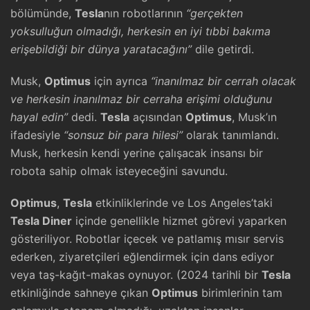
bölümünde,
Tesla
nın robotlarının
“gerçekten
yoksulluğun olmadığı, herkesin en iyi tıbbi bakıma
erişebildiği bir dünya yaratacağını”
dile getirdi.
Musk,
Optimus
için ayrıca
“inanılmaz bir cerrah olacak
ve herkesin inanılmaz bir cerraha erişimi olduğunu
hayal edin”
dedi.
Tesla
açısından
Optimus
, Musk’ın
ifadesiyle
“sonsuz bir para hilesi”
olarak tanımlandı.
Musk, herkesin kendi yerine çalışacak insansı bir
robota sahip olmak isteyeceğini savundu.
Optimus
,
Tesla
etkinliklerinde ve Los Angeles’taki
Tesla Diner
içinde genellikle hizmet görevi yaparken
gösteriliyor. Robotlar içecek ve patlamış mısır servis
ederken, ziyaretçileri eğlendirmek için dans ediyor
veya taş-kağıt-makas oynuyor. (2024 tarihli bir
Tesla
etkinliğinde sahneye çıkan
Optimus
birimlerinin tam