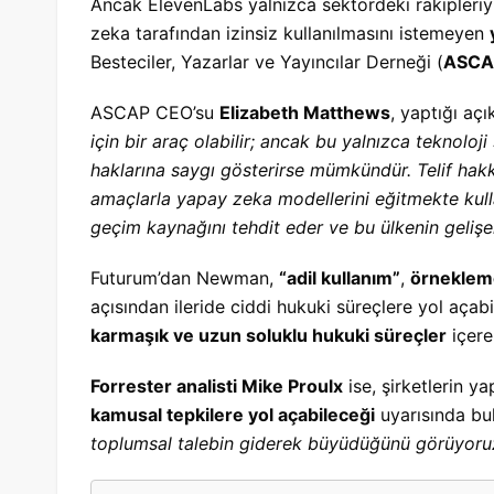
Ancak ElevenLabs yalnızca sektördeki rakipleriy
zeka tarafından izinsiz kullanılmasını istemeyen
Besteciler, Yazarlar ve Yayıncılar Derneği (
ASCA
ASCAP CEO’su
Elizabeth Matthews
, yaptığı aç
için bir araç olabilir; ancak bu yalnızca teknoloji 
haklarına saygı gösterirse mümkündür. Telif hakkı
amaçlarla yapay zeka modellerini eğitmekte kulla
geçim kaynağını tehdit eder ve bu ülkenin gelişen
Futurum’dan Newman,
“adil kullanım”
,
örneklem
açısından ileride ciddi hukuki süreçlere yol aça
karmaşık ve uzun soluklu hukuki süreçler
içereb
Forrester analisti Mike Proulx
ise, şirketlerin y
kamusal tepkilere yol açabileceği
uyarısında bu
toplumsal talebin giderek büyüdüğünü görüyoru