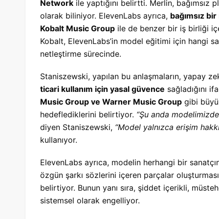
Network
ile yaptığını belirtti. Merlin, bağımsız pl
olarak biliniyor. ElevenLabs ayrıca,
bağımsız bir 
Kobalt Music Group
ile de benzer bir iş birliği 
Kobalt, ElevenLabs’in model eğitimi için hangi san
netleştirme sürecinde.
Staniszewski, yapılan bu anlaşmaların, yapay ze
ticari kullanım için yasal güvence
sağladığını if
Music Group ve Warner Music Group
gibi büyük
hedeflediklerini belirtiyor.
“Şu anda modelimizde b
diyen Staniszewski,
“Model yalnızca erişim hakkı
kullanıyor.
ElevenLabs ayrıca, modelin herhangi bir sanatçın
özgün şarkı sözlerini içeren parçalar oluşturmas
belirtiyor. Bunun yanı sıra, şiddet içerikli, müst
sistemsel olarak engelliyor.