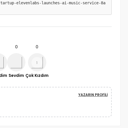
startup-elevenlabs-launches-ai-music-service-8a
0
0
ndim
Sevdim
Çok Kızdım
YAZARIN PROFILI