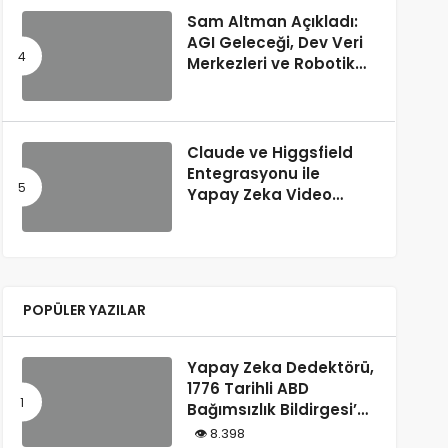
Sam Altman Açıkladı:
AGI Geleceği, Dev Veri
Merkezleri ve Robotik
Devrim! – “Süper Zeka
Herkesin Hakkı”
Claude ve Higgsfield
Entegrasyonu ile
Yapay Zeka Video
Üretimi
POPÜLER YAZILAR
Yapay Zeka Dedektörü,
1776 Tarihli ABD
Bağımsızlık Bildirgesi’ni
“Yapay Zeka
8.398