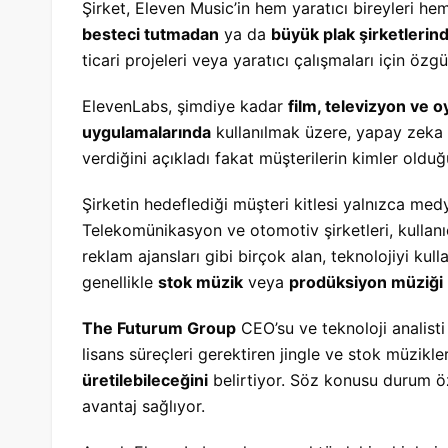
Şirket, Eleven Music’in hem yaratıcı bireyleri hem 
besteci tutmadan
ya da
büyük plak şirketlerind
ticari projeleri veya yaratıcı çalışmaları için öz
ElevenLabs, şimdiye kadar
film, televizyon ve 
uygulamalarında
kullanılmak üzere, yapay zeka
verdiğini açıkladı fakat müşterilerin kimler olduğ
Şirketin hedeflediği müşteri kitlesi yalnızca medy
Telekomünikasyon ve otomotiv şirketleri, kullan
reklam ajansları gibi birçok alan, teknolojiyi kull
genellikle
stok müzik
veya
prodüksiyon müziği
The Futurum Group
CEO’su ve teknoloji analist
lisans süreçleri gerektiren jingle ve stok müzikle
üretilebileceğini
belirtiyor. Söz konusu durum öze
avantaj sağlıyor.