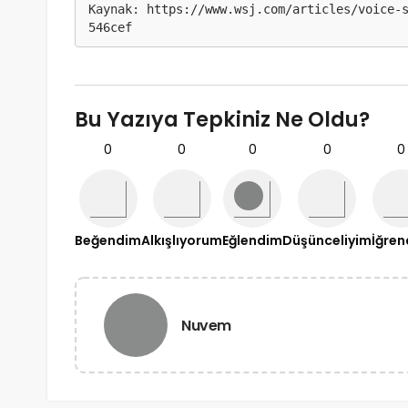
Kaynak: 
https://www.wsj.com/articles/voice-
546cef
Bu Yazıya Tepkiniz Ne Oldu?
0
0
0
0
0
Beğendim
Alkışlıyorum
Eğlendim
Düşünceliyim
İğre
Nuvem