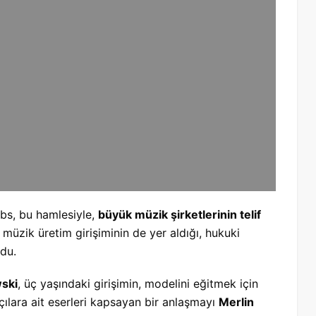
bs, bu hamlesiyle,
büyük müzik şirketlerinin telif
i müzik üretim girişiminin de yer aldığı, hukuki
ldu.
wski
, üç yaşındaki girişimin, modelini eğitmek için
ılara ait eserleri kapsayan bir anlaşmayı
Merlin