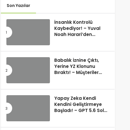
Son Yazılar
İnsanlık Kontrolü
Kaybediyor! – Yuval
Noah Harari’den
Korkutan 50 Yıl
Kehaneti
Babalık İznine Çıktı,
Yerine YZ Klonunu
Bıraktı! – Müşteriler
Farkı Anlamadı
Yapay Zeka Kendi
Kendini Geliştirmeye
Başladı! – GPT 5.6 Sol
Kendi Kodunu Yazdı