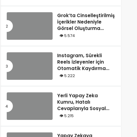
Tarafından Yazılmış”
Olarak Tanımladı
Grok’ta Cinselleştirilmiş
İçerikler Nedeniyle
Görsel Oluşturma
Kısıtlandı
5.574
Instagram, Sürekli
Reels İzleyenler için
Otomatik Kaydırma
Özelliğini Test Ediyor
5.222
Yerli Yapay Zeka
Kumru, Hatalı
Cevaplarıyla Sosyal
Medyada Gündem
5.215
Oldu
Yapay Zekaya