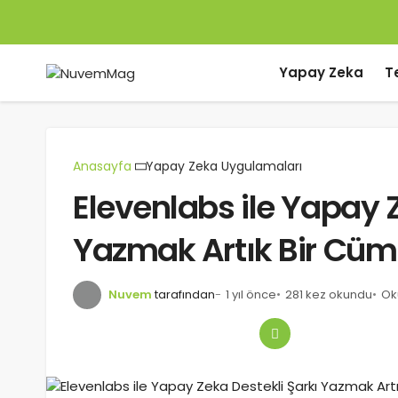
Yapay Zeka
T
Anasayfa
Yapay Zeka Uygulamaları
Elevenlabs ile Yapay 
Yazmak Artık Bir Cüm
Nuvem
tarafından
1 yıl önce
281 kez okundu
Ok