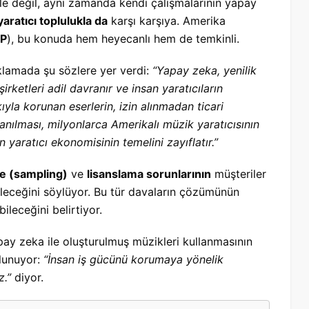
le değil, aynı zamanda kendi çalışmalarının yapay
yaratıcı toplulukla da
karşı karşıya. Amerika
P
), bu konuda hem heyecanlı hem de temkinli.
ıklamada şu sözlere yer verdi:
“Yapay zeka, yenilik
şirketleri adil davranır ve insan yaratıcıların
yla korunan eserlerin, izin alınmadan ticari
nılması, milyonlarca Amerikalı müzik yaratıcısının
 yaratıcı ekonomisinin temelini zayıflatır.”
e (sampling)
ve
lisanslama sorunlarının
müşteriler
bileceğini söylüyor. Bu tür davaların çözümünün
ileceğini belirtiyor.
apay zeka ile oluşturulmuş müzikleri kullanmasının
lunuyor:
“İnsan iş gücünü korumaya yönelik
z.”
diyor.