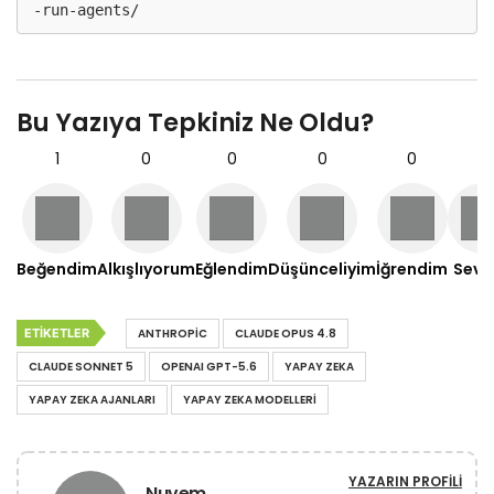
-run-agents/
Bu Yazıya Tepkiniz Ne Oldu?
1
0
0
0
0
0
Beğendim
Alkışlıyorum
Eğlendim
Düşünceliyim
İğrendim
Sevd
ETIKETLER
ANTHROPIC
CLAUDE OPUS 4.8
CLAUDE SONNET 5
OPENAI GPT-5.6
YAPAY ZEKA
YAPAY ZEKA AJANLARI
YAPAY ZEKA MODELLERI
YAZARIN PROFILI
Nuvem