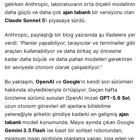
gelirken Anthropic, laboratuvarın orta ölçekli modelinin
daha güçlü ve daha çok
ajan tabanlı
bir versiyonu olan
Claude Sonnet 5
’i piyasaya sürdü.
Anthropic, paylaştığı bir blog yazısında şu ifadelere yer
verdi:
“Planlar yapabiliyor, tarayıcılar ve terminaller gibi
araçları kullanabiliyor ve daha birkaç ay öncesine
kadar daha büyük ve daha pahalı modelleri gerektiren
bir seviyede otonom olarak çalışabiliyor.”
Bu yaklaşım,
OpenAI
ve
Google
’ın kendi son sürümleri
hakkında söyledikleriyle örtüşüyor. Geçen hafta
önizleme sürümü sunulan OpenAI imzalı
GPT-5.6 Sol
,
uzun otonom görevleri alt ajanlara bölebilme
yeteneğiyle şirketin şimdiye kadarki en gelişmiş
ajan
tabanlı
modeli konumunda. Mayıs ayında çıkan Google
Gemini 3.5 Flash
ise basit bir sohbet robotundan,
minimum insan girdisiyle planlama yapan, inşa eden ve