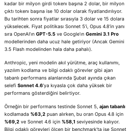
kadar bir milyon girdi tokenı başına 2 dolar, bir milyon
çıktı tokenı başına ise 10 dolar olarak fiyatlandırılıyor.
Bu tarihten sonra fiyatlar sırasıyla 3 dolar ve 15 dolara
yükselecek. Fiyat politikası Sonnet 5’i, Opus 4.8’in yanı
sıra OpenAI’ın
GPT-5.5
ve Google’ın
Gemini 3.1 Pro
modellerinden daha ucuz hale getiriyor (Ancak Gemini
3.5 Flash modelinden hala daha pahalı).
Anthropic, yeni modelin akıl yürütme, araç kullanımı,
yazılım kodlama ve bilgi odaklı görevler gibi ajan
tabanlı performans alanlarında Şubat ayında çıkan
selefi
Sonnet 4.6
’ya kıyasla çok daha yüksek bir
performans gösterdiğini belirtiyor.
Örneğin bir performans testinde Sonnet 5,
ajan tabanlı
kodlamada
%63,2
puan alırken, bu oran Opus 4.8 için
%69,2
ve Sonnet 4.6 için
%58,1
seviyesinde kalıyor.
Bilgi odaklı görevleri ölçen bir benchmark’ta ise Sonnet