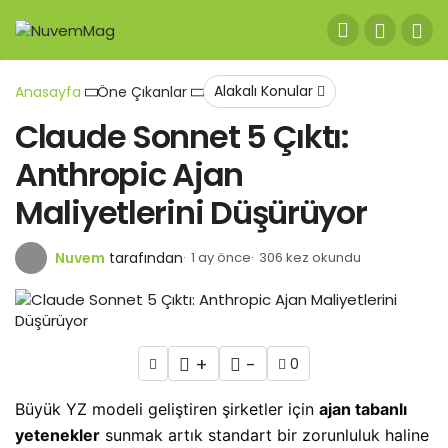
Alakalı Konular
Anasayfa
Öne Çıkanlar
Claude Sonnet 5 Çıktı:
Anthropic Ajan
Maliyetlerini Düşürüyor
Nuvem
tarafından
1 ay önce
306 kez okundu
+
-
0
Büyük YZ modeli geliştiren şirketler için
ajan tabanlı
yetenekler
sunmak artık standart bir zorunluluk haline