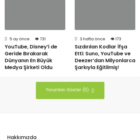
5 ay önce
731
3 hafta önce
173
YouTube, Disney’i de
Sızdırılan Kodlar İfşa
Geride Bırakarak
Etti: Suno, YouTube ve
Dünyanın En Büyük
Deezer’dan Milyonlarca
Medya Şirketi Oldu
Şarkıyla Eğitilmiş!
Yorumları Göster (0)
Hakkımızda