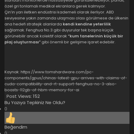
standart monitörlerde hassasiyetle görüntülenebiliyor; pahalı,
özel gri tonlamalı medikal ekranlara gerek kalmıyor.
Çin’in yarı iletken endüstrisi kademeli olarak ilerliyor. ABD
seviyesine yakın zamanda ulaşması olası görülmese de ülkenin
ana hedefi stratejik alanlarda
kendi kendine yeterlilik
sağlamak. Fenghua No.3 gibi duyurular tek başına küçük
görünebilir ancak kolektif olarak
“kum tanelerinin küçük bir
plaj oluşturması”
gibi önemli bir gelişime işaret edebilir.
Kaynak:
https://www.tomshardware.com/pc-
components/gpus/chinas-latest-gpu-arrives-with-claims-of-
cuda-compatibility-and-rt-support-fenghua-no-3-also-
boasts-112gb-of-hbm-memory-for-ai
Post Views:
152
Bu Yazıya Tepkiniz Ne Oldu?
0
Beğendim
0