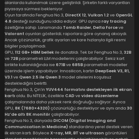
alanlarda kullanılmak üzere geliştirildi. Şirketin farklı varyantları
piyasaya sürmesi bekleniyor.
Oyun tarafında Fenghua No.3,
DirectX 12
,
Vulkan 1.2
ve
OpenGL
4.6
desteği sunduğunu iddia ediyor. GPU ayrıca
ray tracing
özelliğine sahip. Lansmanda
Tomb Raider
,
Delta Force
ve
Valorant
oyunları gösterildi; raporlara göre oynanış akıcıydı.
Ancak çözünürlük, grafik ayarları ve kare hızlarıyla ilgili resmi
bilgiler paylaşılmadı.
GPU,
112 GB+ HBM bellek
ile donatıldı. Tek bir Fenghua No.3,
32B
ve
72B
parametreli LLM modellerini çalıştırabiliyor. Sekiz kart
birlikte kullanıldığında ise
671B
ve
685B
parametreli modeller
üzerinde işlem yapabiliyor. Innosilicon, kartın
DeepSeek V3, R1,
V3.1
ve
Qwen 2.5 ile Qwen 3
model ailelerini koşulsuz
desteklediğini belirtti.
Fenghua No.3, Çin’in
YUV444 formatını destekleyen ilk ekran
kartı
oldu. Bu NİTELİK, özellikle
CAD
ve
video düzenleme
çalışmalarında daha yüksek renk doğruluğu sağlıyor. Ayrıca
GPU,
8K (7680×4320)
çözünürlüğü destekliyor ve aynı anda
30
Hz’de altı 8K monitör
çalıştırabiliyor.
Fenghua No.3, dünyada
DICOM (Digital Imaging and
Communication in Medicine)
standardına yerel destek veren
ilk ekran kartı. Böylece
X-ray, MR, BT ve ultrason
görüntüleri