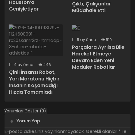
Houston’a
Çıktı, Çalışanlar
Genişletiyor
Müdahale Etti
5 ay önce
519
Parçalara Ayrılsa Bile
Hareket Etmeye
Devam Eden Yeni
4 ay önce
446
Modüler Robotlar
Çinli İnsansı Robot,
Yarı Maratonu Hiçbir
İnsanın Koşamadığı
Hızda Tamamladı
Yorumları Göster (0)
Yorum Yap
E-posta adresiniz yayınlanmayacak.
Gerekli alanlar
*
ile