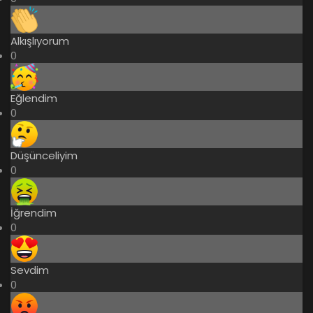
Alkışlıyorum
0
Eğlendim
0
Düşünceliyim
0
İğrendim
0
Sevdim
0