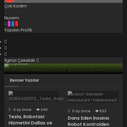
Çok Kızdım
Nuvem
Yazarın Profili
İlginizi Çekebilir
2 yıl önce
Uber yakında Abu Dabi’de WeRide robot
taksi hizmeti sunacak.
Benzer Yazılar
4 ay önce
340
5 ay önce
533
Tesla, Robotaxi
Dans Eden İnsansı
Hizmetini Dallas ve
Robot Kontrolden