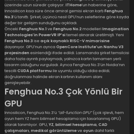
üzerinde uzun süredir çalışıyor.
ITHome
’un haberine göre,
Innosilicon kısa süre önce amiral gemisi ekran kartı
Fenghua
No.3
’ü tanıttı. Şirket, üçüncü nesil GPU’nun seleflerine göre kayda
değer bir gelişim sunduğunu açıkladı.
Önceki
Fenghua No.1
ve
Fenghua No.2
modelleri
Imagination
Technologies’in PowerVR IP’si
temel alınarak üretilmişti. Yeni
Fenghua No.3
ise
açık kaynaklı RISC-V mimarisine
dayanıyor. GPU’nun ayrıca
OpenCore Institute’un Nanhu V3
projesinden
esinlendiği ifade edildi. Lansmanda şirket temsilcisi
daha fazla ayrıntı paylaşmadı, yalnızca kartın tamamen yerli
tasarım olduğunu vurguladı. Ayrıca Fenghua No.3’ün Nvidia’nın
tescilli
CUDA platformu
ile uyumlu olduğu iddia edildi;
doğrulanması halinde ekran kartının kullanım alanı
genişleyebilir.
Fenghua No.3 Çok Yönlü Bir
GPU
Innosilicon, Fenghua No.3’ü
“all-function GPU”
(çok işlevli, hem
oyun hem YZ hem bilimsel hesaplama için tasarlanmış GPU)
olarak tanımlıyor. GPU,
YZ
,
bilimsel hesaplama
,
CAD
çalışmaları
,
medikal görüntüleme
ve
oyun
dahil farklı