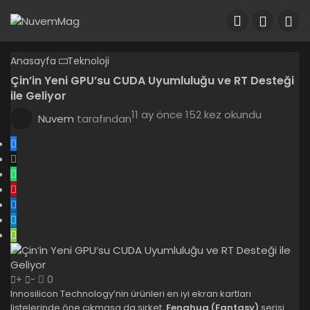
Anasayfa
Teknoloji
Çin’in Yeni GPU’su CUDA Uyumluluğu ve RT Desteği
ile Geliyor
11 ay önce
152 kez okundu
Nuvem
tarafından
0
+
-
Innosilicon Technology’nin ürünleri en iyi ekran kartları
listelerinde öne çıkmasa da şirket,
Fenghua (Fantasy)
serisi