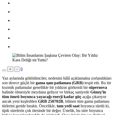
0
+
-
Yaz aylarında gökbilimciler, nedenini hâlâ açıklamakta zorlandıkları
son derece güçlü bir
gama ışını patlaması (GRB)
tespit etti. Bu tür
kozmik patlamalar genellikle bir yıldızın görkemli bir
süpernova
halinde ölmesiyle meydana geliyor ve birkaç saniyede
Güneş’in
tüm ömrü boyunca yayacağı enerji kadar güç
açığa çıkarıyor
ancak yeni keşfedilen
GRB 250702B
, bilinen tüm gama patlaması
türlerini geride bıraktı. Öncelikle,
tam yedi saat
boyunca sürdü ki,
tipik sürelerin çok ötesinde bir değer. Üstelik, bu süre boyunca