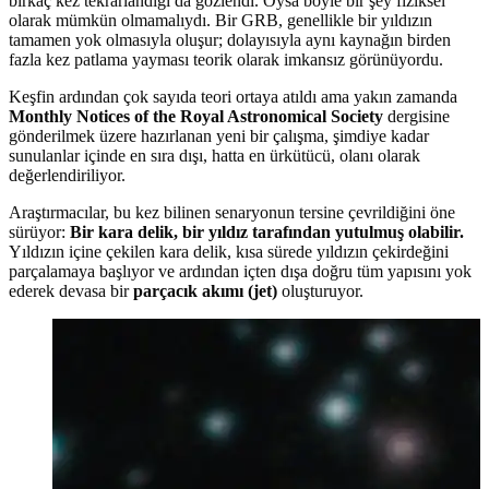
birkaç kez tekrarlandığı da gözlendi. Oysa böyle bir şey fiziksel
olarak mümkün olmamalıydı. Bir GRB, genellikle bir yıldızın
tamamen yok olmasıyla oluşur; dolayısıyla aynı kaynağın birden
fazla kez patlama yayması teorik olarak imkansız görünüyordu.
Keşfin ardından çok sayıda teori ortaya atıldı ama yakın zamanda
Monthly Notices of the Royal Astronomical Society
dergisine
gönderilmek üzere hazırlanan yeni bir çalışma, şimdiye kadar
sunulanlar içinde en sıra dışı, hatta en ürkütücü, olanı olarak
değerlendiriliyor.
Araştırmacılar, bu kez bilinen senaryonun tersine çevrildiğini öne
sürüyor:
Bir kara delik, bir yıldız tarafından yutulmuş olabilir.
Yıldızın içine çekilen kara delik, kısa sürede yıldızın çekirdeğini
parçalamaya başlıyor ve ardından içten dışa doğru tüm yapısını yok
ederek devasa bir
parçacık akımı (jet)
oluşturuyor.