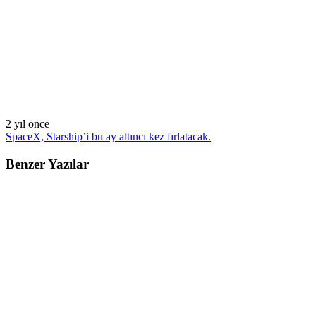
2 yıl önce
SpaceX, Starship’i bu ay altıncı kez fırlatacak.
Benzer Yazılar