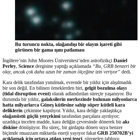
Bu turuncu nokta, olağandışı bir olayın işareti gibi
görünen bir gama ışını patlaması
İngiltere’nin John Moores Üniversitesi’nden astrofizikçi
Daniel
Perley
,
Science
dergisine yaptığı açıklamada
“Bu, GRB benzeri bir
olay, ancak çok daha uzun bir zaman ölçeğine izin veriyor”
dedi.
Kara delik tarafından yutulmak, evrende bir yıldız için alışılmadık
bir son değil. En bilinen örneklerden biri,
gelgit bozulma olayı
(tidal disruption event)
olarak adlandırılan süreçte yaşanıyor. Bu
durumda bir yıldız,
galaksilerin merkezinde bulunan milyonlarca
hatta milyarlarca Güneş kütlesine sahip süper kütleli kara
deliklerin
çekimine kapılıyor. Yıldız, kara deliğe yaklaştıkça
olağanüstü güçlü yerçekimi
tarafından parçalara ayrılıyor;
uzadıkça incelen madde, kara deliğin çevresinde dönerek bir
akı
diskine
dönüşüyor. Bu süreç, bir girdapta dönen suya benzer
biçimde muazzam miktarda enerji yayıyor fakat
GRB 250702B’yi
açıklamak için ortaya atılan yeni teori
, süregelen tabloyu