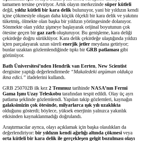
tamamen tersine çeviriyor. Artık olayın merkezinde
süper kütleli
değil,
yıldız kütleli bir kara delik
bulunuyor, yani bir yıldızın kendi
içine çökmesiyle oluşan daha küçük ölçekli bir kara delik ve yakıtını
tüketmiş, ölmekte olan başka bir yıldızın yörüngesinde dolanıyor.
Sönmekte olan yıldız şişmeye başlayarak orijinal boyutunun çok
ötesine geçen bir
gaz zarfı
oluşturuyor. Bu genişleme, kara deliği
çekirdeğe doğru sürüklüyor. Kara delik çekirdeğe ulaştığında yıldızı
içten parçalayarak uzun süreli
enerjik jetler
meydana getiriyor;
bunlar uzaktan gözlemlendiğinde tıpkı bir
GRB patlaması
gibi
görünüyor.
Bath Üniversitesi’nden Hendrik van Eerten
,
New Scientist
dergisine yaptığı değerlendirmede
“Makaledeki argüman oldukça
ikna edici.”
ifadelerini kullandı.
GRB 250702B ilk kez
2 Temmuz
tarihinde
NASA’nın Fermi
Gama Işını Uzay Teleskobu
tarafından tespit edildi. Olay üç ayrı
patlama şeklinde gözlemlendi. Yapılan takip gözlemleri, kaynağın
galaksimizin çok ötesinde, milyarlarca ışık yılı uzaklıkta
olduğunu gösterdi; böylece, yüksek enerjinin yalnızca yakınlık
etkisinden kaynaklanmadığı doğrulandı.
Araştırmacılar ayrıca, olayı açıklamak için başka olasılıkları da
değerlendiriyor:
bir yıldızın kendi ağırlığı altında çökmesi
veya
orta kütleli bir kara delik ile gerçekleşen gelgit bozulması olayı