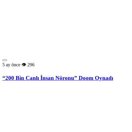
5 ay önce
296
“200 Bin Canlı İnsan Nöronu” Doom Oynadı