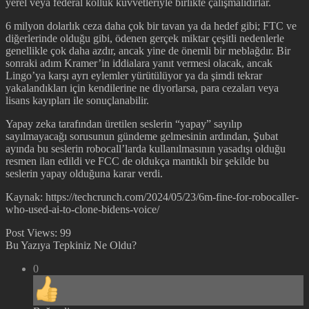
yerel veya federal kolluk kuvvetleriyle birlikte çalışmalıdırlar.
6 milyon dolarlık ceza daha çok bir tavan ya da hedef gibi; FTC ve
diğerlerinde olduğu gibi, ödenen gerçek miktar çeşitli nedenlerle
genellikle çok daha azdır, ancak yine de önemli bir meblağdır. Bir
sonraki adım Kramer’in iddialara yanıt vermesi olacak, ancak
Lingo’ya karşı ayrı eylemler yürütülüyor ya da şimdi tekrar
yakalandıkları için kendilerine ne diyorlarsa, para cezaları veya
lisans kayıpları ile sonuçlanabilir.
Yapay zeka tarafından üretilen seslerin “yapay” sayılıp
sayılmayacağı sorusunun gündeme gelmesinin ardından, Şubat
ayında bu seslerin robocall’larda kullanılmasının yasadışı olduğu
resmen ilan edildi ve FCC de oldukça mantıklı bir şekilde bu
seslerin yapay olduğuna karar verdi.
Kaynak: https://techcrunch.com/2024/05/23/6m-fine-for-robocaller-
who-used-ai-to-clone-bidens-voice/
Post Views:
99
Bu Yazıya Tepkiniz Ne Oldu?
0