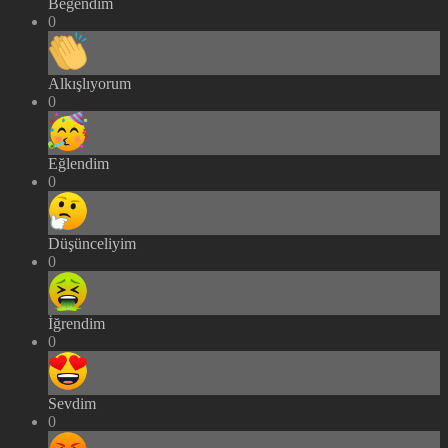
Beğendim
0
Alkışlıyorum
0
Eğlendim
0
Düşünceliyim
0
İğrendim
0
Sevdim
0