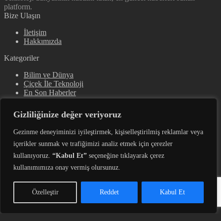
platform.
Bize Ulaşın
İletişim
Hakkımızda
Kategoriler
Bilim ve Dünya
Çiçek İle Teknoloji
En Son Haberler
Gündem
Öne Çıkanlar
Gizliliğinize değer veriyoruz
Sürdürülebilirlik
Teknoloji
Gezinme deneyiminizi iyileştirmek, kişiselleştirilmiş reklamlar veya
Yapay Zeka
içerikler sunmak ve trafiğimizi analiz etmek için çerezler
Yapay Zeka Uygulamaları
kullanıyoruz.
“Kabul Et”
seçeneğine tıklayarak çerez
Bizi Takip Edin
kullanımımıza onay vermiş olursunuz.
Takip
Takip
Takip
Abone
Takip
© Copyright 2025, Tüm Hakları Saklıdır
Özelleştir
Reddet
Kabul Et
Hesabım