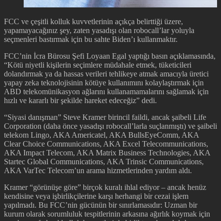
FCC ve çeşitli kolluk kuvvetlerinin açıkça belirttiği üzere,
yapamayacağınız şey, zaten yasadışı olan robocall’lar yoluyla
seçmenleri bastırmak için bu sahte Biden’ı kullanmaktır.
FCC’nin İcra Bürosu Şefi Loyaan Egal yaptığı basın açıklamasında,
“Kötü niyetli kişilerin seçimlere müdahale etmek, tüketicileri
dolandırmak ya da hassas verileri tehlikeye atmak amacıyla üretici
yapay zeka teknolojisinin kötüye kullanımını kolaylaştırmak için
ABD telekomünikasyon ağlarını kullanamamalarını sağlamak için
hızlı ve kararlı bir şekilde hareket edeceğiz” dedi.
“Siyasi danışman” Steve Kramer birincil faildi, ancak şaibeli Life
Corporation (daha önce yasadışı robocall’larla suçlanmıştı) ve şaibeli
telekom Lingo, AKA Americatel, AKA BullsEyeComm, AKA
Clear Choice Communications, AKA Excel Telecommunications,
AKA Impact Telecom, AKA Matrix Business Technologies, AKA
Startec Global Communications, AKA Trinsic Communications,
AKA VarTec Telecom’un arama hizmetlerinden yardım aldı.
Kramer “görünüşe göre” birçok kuralı ihlal ediyor – ancak henüz
kendisine veya işbirlikçilerine karşı herhangi bir cezai işlem
yapılmadı. Bu FCC’nin gücünün bir sınırlamasıdır: Uzman bir
kurum olarak sorumluluk tespitlerinin arkasına ağırlık koymak için