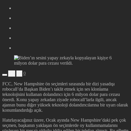
0
+
-
FCC, New Hampshire ön seçimleri sırasında bir dizi yasadışı
robocall’da Başkan Biden’ı taklit etmek için ses klonlama
teknolojisini kullanan dolandırıcı için 6 milyon dolar para cezası
önerdi. Konu yapay zekadan ziyade robocall’larla ilgili, ancak
ajansın bunu diğer yüksek teknoloji dolandırıcılarına bir uyarı olarak
konumlandırdığı açık.
Hatırlayacağınız üzere, Ocak ayında New Hampshire’daki pek çok
seçmen, başkanın yaklaşan ön seçimlerde oy kullanmamalarını
söyleyen bir mesajı olduğu iddia edilen bir telefon almıştı. Bu elbette