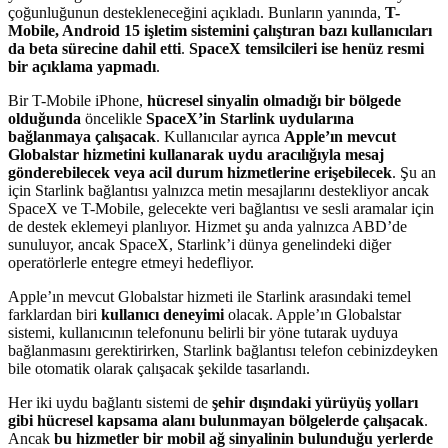
çoğunluğunun destekleneceğini açıkladı. Bunların yanında,
T-
Mobile, Android 15 işletim sistemini çalıştıran bazı kullanıcıları
da beta sürecine dahil etti
.
SpaceX temsilcileri ise henüz resmi
bir açıklama yapmadı
.
Bir T-Mobile iPhone,
hücresel sinyalin olmadığı bir bölgede
olduğunda
öncelikle
SpaceX’in Starlink uydularına
bağlanmaya çalışacak
. Kullanıcılar ayrıca
Apple’ın mevcut
Globalstar hizmetini kullanarak uydu aracılığıyla mesaj
gönderebilecek veya acil durum hizmetlerine erişebilecek
. Şu an
için Starlink bağlantısı yalnızca metin mesajlarını destekliyor ancak
SpaceX ve T-Mobile, gelecekte veri bağlantısı ve sesli aramalar için
de destek eklemeyi planlıyor. Hizmet şu anda yalnızca ABD’de
sunuluyor, ancak SpaceX, Starlink’i dünya genelindeki diğer
operatörlerle entegre etmeyi hedefliyor.
Apple’ın mevcut Globalstar hizmeti ile Starlink arasındaki temel
farklardan biri
kullanıcı deneyimi
olacak. Apple’ın Globalstar
sistemi, kullanıcının telefonunu belirli bir yöne tutarak uyduya
bağlanmasını gerektirirken, Starlink bağlantısı telefon cebinizdeyken
bile otomatik olarak çalışacak şekilde tasarlandı.
Her iki uydu bağlantı sistemi de
şehir dışındaki yürüyüş yolları
gibi hücresel kapsama alanı bulunmayan bölgelerde çalışacak
.
Ancak
bu hizmetler bir mobil ağ sinyalinin bulunduğu yerlerde