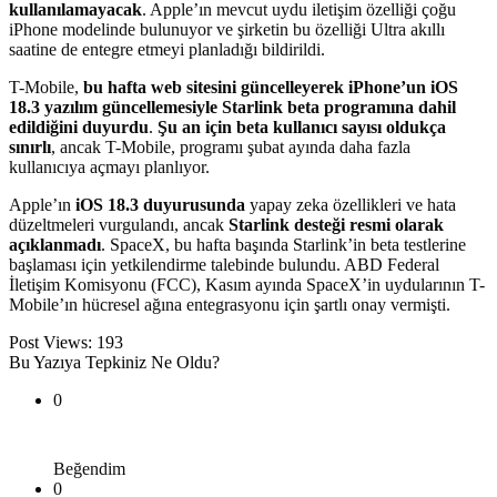
kullanılamayacak
. Apple’ın mevcut uydu iletişim özelliği çoğu
iPhone modelinde bulunuyor ve şirketin bu özelliği Ultra akıllı
saatine de entegre etmeyi planladığı bildirildi.
T-Mobile,
bu hafta web sitesini güncelleyerek iPhone’un iOS
18.3 yazılım güncellemesiyle Starlink beta programına dahil
edildiğini duyurdu
.
Şu an için beta kullanıcı sayısı oldukça
sınırlı
, ancak T-Mobile, programı şubat ayında daha fazla
kullanıcıya açmayı planlıyor.
Apple’ın
iOS 18.3 duyurusunda
yapay zeka özellikleri ve hata
düzeltmeleri vurgulandı, ancak
Starlink desteği resmi olarak
açıklanmadı
. SpaceX, bu hafta başında Starlink’in beta testlerine
başlaması için yetkilendirme talebinde bulundu. ABD Federal
İletişim Komisyonu (FCC), Kasım ayında SpaceX’in uydularının T-
Mobile’ın hücresel ağına entegrasyonu için şartlı onay vermişti.
Post Views:
193
Bu Yazıya Tepkiniz Ne Oldu?
0
Beğendim
0