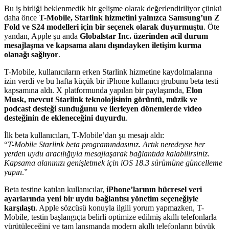
Bu iş birliği beklenmedik bir gelişme olarak değerlendiriliyor çünkü
daha önce
T-Mobile, Starlink hizmetini yalnızca Samsung’un Z
Fold ve S24 modelleri için bir seçenek olarak duyurmuştu
. Öte
yandan, Apple şu anda
Globalstar Inc. üzerinden acil durum
mesajlaşma ve kapsama alanı dışındayken iletişim kurma
olanağı sağlıyor
.
T-Mobile, kullanıcıların erken Starlink hizmetine kaydolmalarına
izin verdi ve bu hafta küçük bir iPhone kullanıcı grubunu beta testi
kapsamına aldı. X platformunda yapılan bir paylaşımda,
Elon
Musk, mevcut Starlink teknolojisinin görüntü, müzik ve
podcast desteği sunduğunu ve ilerleyen dönemlerde video
desteğinin de ekleneceğini duyurdu
.
İlk beta kullanıcıları, T-Mobile’dan şu mesajı aldı:
“
T-Mobile Starlink beta programındasınız. Artık neredeyse her
yerden uydu aracılığıyla mesajlaşarak bağlantıda kalabilirsiniz.
Kapsama alanınızı genişletmek için iOS 18.3 sürümüne güncelleme
yapın
.”
Beta testine katılan kullanıcılar,
iPhone’larının hücresel veri
ayarlarında yeni bir uydu bağlantısı yönetim seçeneğiyle
karşılaştı
. Apple sözcüsü konuyla ilgili yorum yapmazken, T-
Mobile, testin başlangıçta belirli optimize edilmiş akıllı telefonlarla
yürütüleceğini ve tam lansmanda modern akıllı telefonların büyük