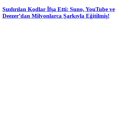
Sızdırılan Kodlar İfşa Etti: Suno, YouTube ve
Deezer’dan Milyonlarca Şarkıyla Eğitilmiş!