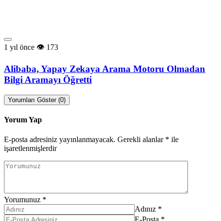
1 yıl önce
173
Alibaba, Yapay Zekaya Arama Motoru Olmadan
Bilgi Aramayı Öğretti
Yorumları Göster (0)
Yorum Yap
E-posta adresiniz yayınlanmayacak.
Gerekli alanlar
*
ile
işaretlenmişlerdir
Yorumunuz
*
Adınız
*
E-Posta
*