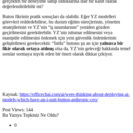
gerçekten bir deneyime sahip olduklarına dair bir kanıt olarak
değerlendirilebilir mi?
Buton fikrinin pratik sonuçları da olabilir. Eğer YZ modelleri
görevleri reddedebilirse, bu durum eğitim süreçlerinin, yönetim
stratejilerinin ve YZ’nin “iş tanımlarının” yeniden gözden
geçirilmesini gerektirebilir. YZ’nin istismar edilmesini veya
manipüle edilmesini önlemek için yeni güvenlik önlemlerinin
geliştirilmesi gerekecektir. “İstifa” butonu şu an için
yalnızca bir
fikir olarak ortaya atılmış
olsa da, YZ’nin geleceği hakkında temel
sorular sormaya teşvik eden bir öneri olarak dikkat çekiyor.
Kaynak:
https://officechai.com/ai/were-thinking-about-deploying-ai-
models-which-have-an-i-quit-button-anthropic-ceo/
Post Views:
144
Bu Yazıya Tepkiniz Ne Oldu?
0