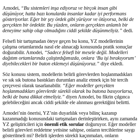
Amodei,
“Bu sistemleri inşa ediyoruz ve birçok insan gibi
düşünüyor, hatta bazı konularda insanlar kadar iyi performans
gösteriyorlar. Eğer bir şey ördek gibi yürüyor ve ötüyorsa, belki de
gerçekten bir ördektir. Bu yüzden, onların gerçekten anlamlı bir
deneyime sahip olup olmadığını ciddi şekilde düşünmeliyiz.”
dedi.
Felsefi bir tartışmadan öteye geçen bu konu, YZ modellerinin
çalışma ortamlarında nasıl ele alınacağı konusunda pratik sonuçlar
doğurabilir. Amodei,
“Sadece felsefi bir mesele değil. Modelleri
dağıtım ortamlarında çalıştırdığımızda, onlara ‘Bu işi bırakıyorum’
diyebilecekleri bir buton eklemeyi düşünüyoruz.”
diye ekledi.
Söz konusu sistem, modellerin belirli görevlerden hoşlanmadıkları
ve sık sık butona bastıkları durumları analiz etmek için bir tercih
çerçevesi olarak tasarlanabilir.
“Eğer modeller gerçekten
hoşlanmadıkları görevlerde sürekli olarak bu butona basıyorlarsa,
belki de buna dikkat etmeliyiz.”
diyen Amodei, bu fikrin çılgınca
gelebileceğini ancak ciddi şekilde ele alınması gerektiğini belirtti.
Amodei’nin önerisi, YZ’nin duyarlılık veya bilinç kazanıp
kazanmadığı konusundaki tartışmaları derinleştirirken, aynı zamanda
YZ geliştiricileri için
önemli etik sorular
doğuruyor. Eğer modeller
belirli görevleri reddetme yetisine sahipse, onların tercihlerine saygı
gösterilmeli mi? Belirli işlerden sürekli kaçınmaları, onların