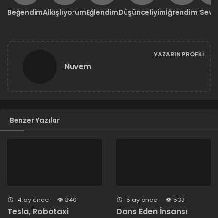
Beğendim
Alkışlıyorum
Eğlendim
Düşünceliyim
İğrendim
Sevd
YAZARIN PROFILI
Nuvem
Benzer Yazılar
4 ay önce
340
5 ay önce
533
Tesla, Robotaxi
Dans Eden İnsansı