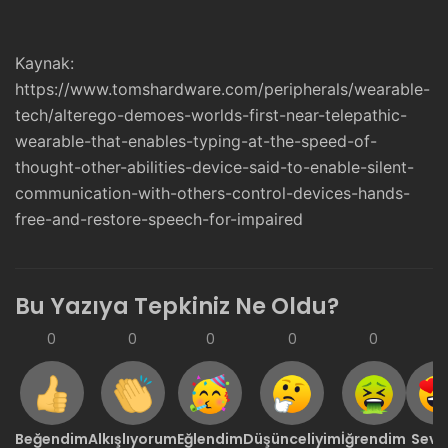
Kaynak:
https://www.tomshardware.com/peripherals/wearable-
tech/alterego-demoes-worlds-first-near-telepathic-
wearable-that-enables-typing-at-the-speed-of-
thought-other-abilities-device-said-to-enable-silent-
communication-with-others-control-devices-hands-
free-and-restore-speech-for-impaired
Bu Yazıya Tepkiniz Ne Oldu?
0
0
0
0
0
0
Beğendim
Alkışlıyorum
Eğlendim
Düşünceliyim
İğrendim
Sevd