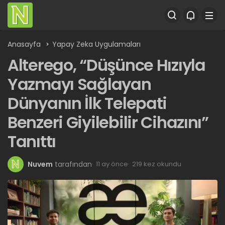
Anasayfa
Yapay Zeka Uygulamaları
Alterego, “Düşünce Hızıyla
Yazmayı Sağlayan
Dünyanın İlk Telepati
Benzeri Giyilebilir Cihazını”
Tanıttı
Nuvem
tarafından
11 ay önce
219 kez okundu