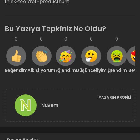
think-tool?ref=producthunt
Bu Yazıya Tepkiniz Ne Oldu?
0
0
0
0
0
0
Beğendim
Alkışlıyorum
Eğlendim
Düşünceliyim
İğrendim
Sevd
YAZARIN PROFILI
Nuvem
Benzer Yazılar