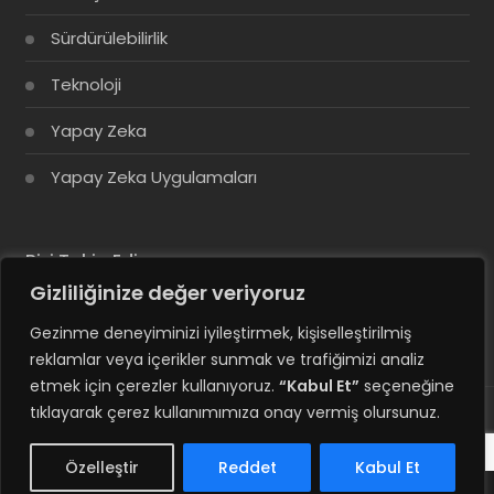
Sürdürülebilirlik
Teknoloji
Yapay Zeka
Yapay Zeka Uygulamaları
Bizi Takip Edin
Gizliliğinize değer veriyoruz
Gezinme deneyiminizi iyileştirmek, kişiselleştirilmiş
reklamlar veya içerikler sunmak ve trafiğimizi analiz
etmek için çerezler kullanıyoruz.
“Kabul Et”
seçeneğine
tıklayarak çerez kullanımımıza onay vermiş olursunuz.
© Copyright 2025, Tüm Hakları Saklıdır
Özelleştir
Reddet
Kabul Et
Hesabım