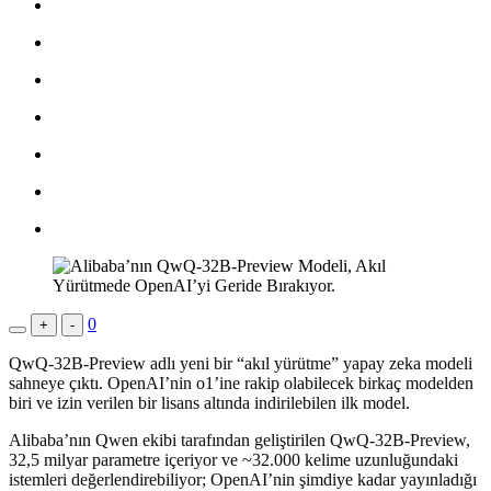
0
+
-
QwQ-32B-Preview adlı yeni bir “akıl yürütme” yapay zeka modeli
sahneye çıktı. OpenAI’nin o1’ine rakip olabilecek birkaç modelden
biri ve izin verilen bir lisans altında indirilebilen ilk model.
Alibaba’nın Qwen ekibi tarafından geliştirilen QwQ-32B-Preview,
32,5 milyar parametre içeriyor ve ~32.000 kelime uzunluğundaki
istemleri değerlendirebiliyor; OpenAI’nin şimdiye kadar yayınladığı