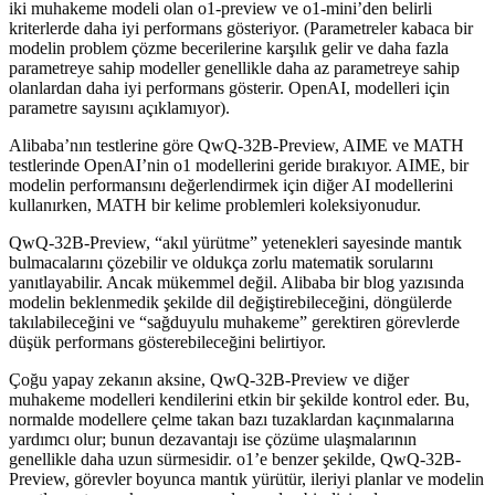
iki muhakeme modeli olan o1-preview ve o1-mini’den belirli
kriterlerde daha iyi performans gösteriyor. (Parametreler kabaca bir
modelin problem çözme becerilerine karşılık gelir ve daha fazla
parametreye sahip modeller genellikle daha az parametreye sahip
olanlardan daha iyi performans gösterir. OpenAI, modelleri için
parametre sayısını açıklamıyor).
Alibaba’nın testlerine göre QwQ-32B-Preview, AIME ve MATH
testlerinde OpenAI’nin o1 modellerini geride bırakıyor. AIME, bir
modelin performansını değerlendirmek için diğer AI modellerini
kullanırken, MATH bir kelime problemleri koleksiyonudur.
QwQ-32B-Preview, “akıl yürütme” yetenekleri sayesinde mantık
bulmacalarını çözebilir ve oldukça zorlu matematik sorularını
yanıtlayabilir. Ancak mükemmel değil. Alibaba bir blog yazısında
modelin beklenmedik şekilde dil değiştirebileceğini, döngülerde
takılabileceğini ve “sağduyulu muhakeme” gerektiren görevlerde
düşük performans gösterebileceğini belirtiyor.
Çoğu yapay zekanın aksine, QwQ-32B-Preview ve diğer
muhakeme modelleri kendilerini etkin bir şekilde kontrol eder. Bu,
normalde modellere çelme takan bazı tuzaklardan kaçınmalarına
yardımcı olur; bunun dezavantajı ise çözüme ulaşmalarının
genellikle daha uzun sürmesidir. o1’e benzer şekilde, QwQ-32B-
Preview, görevler boyunca mantık yürütür, ileriyi planlar ve modelin