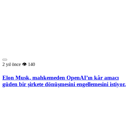
2 yıl önce
140
Elon Musk, mahkemeden OpenAI’ın kâr amacı
güden bir şirkete dönüşmesini engellemesini istiyor.