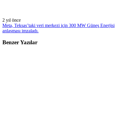
2 yıl önce
Meta, Teksas’taki veri merkezi için 300 MW Güneş Enerjisi
anlaşması imzaladı.
Benzer Yazılar