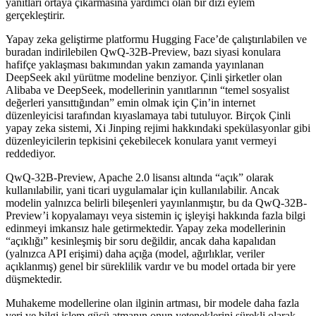
yanıtları ortaya çıkarmasına yardımcı olan bir dizi eylem
gerçekleştirir.
Yapay zeka geliştirme platformu Hugging Face’de çalıştırılabilen ve
buradan indirilebilen QwQ-32B-Preview, bazı siyasi konulara
hafifçe yaklaşması bakımından yakın zamanda yayınlanan
DeepSeek akıl yürütme modeline benziyor. Çinli şirketler olan
Alibaba ve DeepSeek, modellerinin yanıtlarının “temel sosyalist
değerleri yansıttığından” emin olmak için Çin’in internet
düzenleyicisi tarafından kıyaslamaya tabi tutuluyor. Birçok Çinli
yapay zeka sistemi, Xi Jinping rejimi hakkındaki spekülasyonlar gibi
düzenleyicilerin tepkisini çekebilecek konulara yanıt vermeyi
reddediyor.
QwQ-32B-Preview, Apache 2.0 lisansı altında “açık” olarak
kullanılabilir, yani ticari uygulamalar için kullanılabilir. Ancak
modelin yalnızca belirli bileşenleri yayınlanmıştır, bu da QwQ-32B-
Preview’i kopyalamayı veya sistemin iç işleyişi hakkında fazla bilgi
edinmeyi imkansız hale getirmektedir. Yapay zeka modellerinin
“açıklığı” kesinleşmiş bir soru değildir, ancak daha kapalıdan
(yalnızca API erişimi) daha açığa (model, ağırlıklar, veriler
açıklanmış) genel bir süreklilik vardır ve bu model ortada bir yere
düşmektedir.
Muhakeme modellerine olan ilginin artması, bir modele daha fazla
veri ve bilgi işlem gücü atmanın onun yeteneklerini sürekli olarak