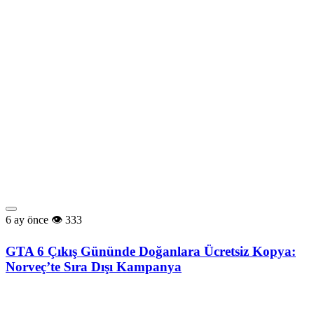
6 ay önce
333
GTA 6 Çıkış Gününde Doğanlara Ücretsiz Kopya:
Norveç’te Sıra Dışı Kampanya