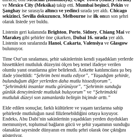
ve
Mexico City (Meksika)
takip etti.
Mumbai beşinci
,
Pekin
ve
Şanghay
ise sırasıyla
altıncı ve yedinci
sırada yer aldı.
Chicago
sekizinci
,
Sevilla dokuzuncu
,
Melbourne
ise
ilk on
un son şehri
olarak listede yer buldu.
Listenin geri kalanında
Brighton
,
Porto
,
Sidney
,
Chiang Mai
ve
Marakeş
gibi şehirler öne çıkarken,
Dubai 16. sırada
yer aldı.
Listenin son sıralarında
Hanoi
,
Cakarta
,
Valensiya
ve
Glasgow
bulunuyor.
Time Out’un sıralaması, şehir sakinlerinin kendi yaşadıkları yerlerde
hissettikleri mutluluk düzeyini ölçen beş temel ifadeye verilen
olumlu yanıt oranlarına göre belirlendi. Ankette katılımcılara şu beş
ifade yöneltildi:
“Şehrim beni mutlu ediyor”
,
“Yaşadığım şehirde,
bulunduğum diğer yerlerden daha mutlu hissediyorum”
,
“Şehrimdeki insanlar mutlu görünüyor”
,
“Şehrimin sunduğu
günlük deneyimlerde mutluluk buluyorum”
ve
“Şehrimdeki
mutluluk düzeyi son zamanlarda belirgin biçimde arttı.”
Elde edilen sonuçlar, farklı kültürlere ve yaşam tarzlarına sahip
şehirlerde mutluluğun nasıl filizlenebildiğini ortaya koyuyor.
Endeks, Abu Dabi’nin sakinlerinin yaşadıkları yerden duydukları
memnuniyet, toplumsal bağların gücü ve şehir yaşamının sunduğu
olanaklar sayesinde dünyanın en mutlu şehri olarak öne çıktığını
gösteriyor.