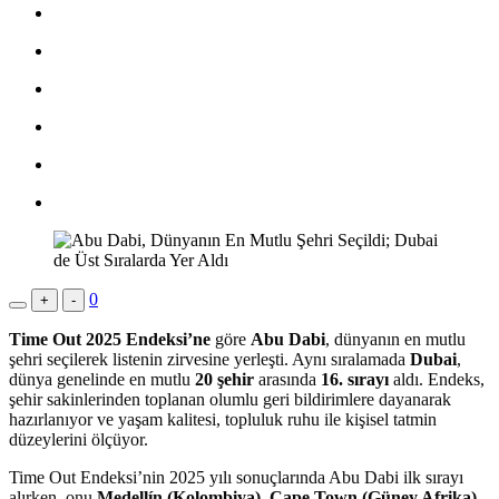
0
+
-
Time Out 2025 Endeksi’ne
göre
Abu Dabi
, dünyanın en mutlu
şehri seçilerek listenin zirvesine yerleşti. Aynı sıralamada
Dubai
,
dünya genelinde en mutlu
20 şehir
arasında
16. sırayı
aldı. Endeks,
şehir sakinlerinden toplanan olumlu geri bildirimlere dayanarak
hazırlanıyor ve yaşam kalitesi, topluluk ruhu ile kişisel tatmin
düzeylerini ölçüyor.
Time Out Endeksi’nin 2025 yılı sonuçlarında Abu Dabi ilk sırayı
alırken, onu
Medellín (Kolombiya)
,
Cape Town (Güney Afrika)