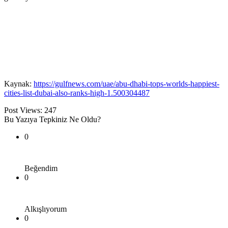
Kaynak:
https://gulfnews.com/uae/abu-dhabi-tops-worlds-happiest-
cities-list-dubai-also-ranks-high-1.500304487
Post Views:
247
Bu Yazıya Tepkiniz Ne Oldu?
0
Beğendim
0
Alkışlıyorum
0