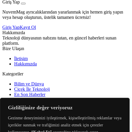
Giriş Yap
NuvemMag ayrıcalıklarından yararlanmak için hemen giriş yapın
veya hesap oluşturun, üstelik tamamen ücretsiz!
Giriş Yap
Kayıt Ol
Hakkımızda
Teknoloji dünyasının nabzını tutan, en güncel haberleri sunan
platform.
Bize Ulaşın
İletişim
Hakkımızda
Kategoriler
Bilim ve Dünya
Çiçek İle Teknoloji
En Son Haberler
Gündem
Öne Çıkanlar
Gizliliğinize değer veriyoruz
Sürdürülebilirlik
Teknoloji
Gezinme deneyiminizi iyileştirmek, kişiselleştirilmiş reklamlar veya
Yapay Zeka
içerikler sunmak ve trafiğimizi analiz etmek için çerezler
Yapay Zeka Uygulamaları