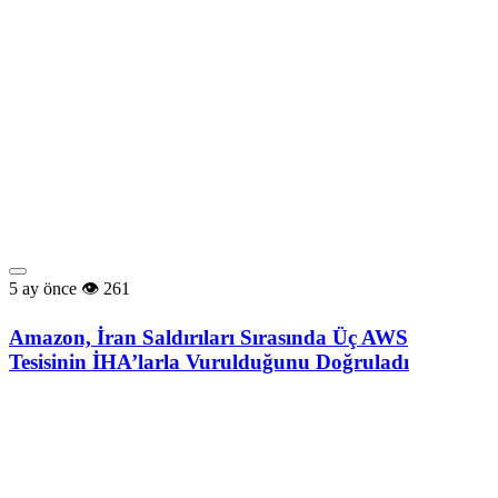
5 ay önce
261
Amazon, İran Saldırıları Sırasında Üç AWS
Tesisinin İHA’larla Vurulduğunu Doğruladı