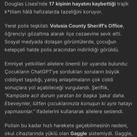
Douglas Lisesi’nde
17 kişinin hayatını kaybettiği
trajik
k*tliam hâlâ hafızalarda tazeliğini koruyor.
Yerel polis teşkilatı
Volusia County Sheriff’s Office
,
öğrenciyi gözaltına alarak ilçe cezaevine sevk etti.
Sosyal medyada dolaşan görüntülerde, çocuğun
kelepçeli halde polis aracından indirildiği görüldü.
Emniyet yetkilileri ailelere önemli bir uyarıda bulundu:
Çocukların ChatGPT’ye sordukları soruların büyük
ciddiyet taşıdığı, yanlış anlaşılmaların çok ciddi
sonuçlara yol açabileceği vurgulandı. Şeriflik,
“Kampüste acil durum yaratan bir başka ‘şaka’ daha.
Ebeveynler, lütfen çocuklarınızla konuşun ki aynı hatayı
yapmasınlar.”
ifadelerini kullanarak ailelere seslendi.
Polisin bu kadar hızlı harekete geçebilmesinin nedeni,
okul cihazlarında yüklü olan
Gaggle
sistemiydi. Gaggle,