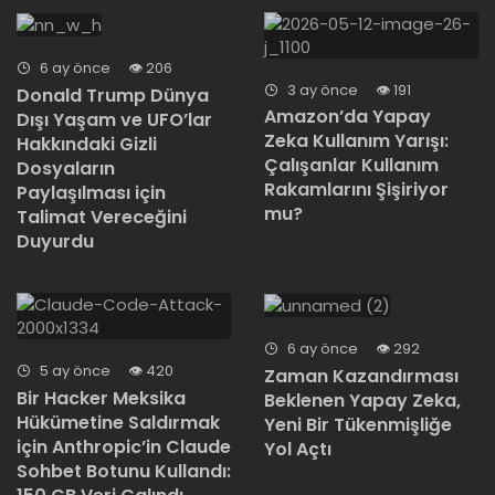
6 ay önce
206
3 ay önce
191
Donald Trump Dünya
Amazon’da Yapay
Dışı Yaşam ve UFO’lar
Zeka Kullanım Yarışı:
Hakkındaki Gizli
Çalışanlar Kullanım
Dosyaların
Rakamlarını Şişiriyor
Paylaşılması için
mu?
Talimat Vereceğini
Duyurdu
6 ay önce
292
5 ay önce
420
Zaman Kazandırması
Bir Hacker Meksika
Beklenen Yapay Zeka,
Hükümetine Saldırmak
Yeni Bir Tükenmişliğe
için Anthropic’in Claude
Yol Açtı
Sohbet Botunu Kullandı: