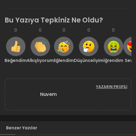
Bu Yazıya Tepkiniz Ne Oldu?
0
0
0
0
0
0
Beğendim
Alkışlıyorum
Eğlendim
Düşünceliyim
İğrendim
Sevd
YAZARIN PROFILI
Nuvem
Benzer Yazılar