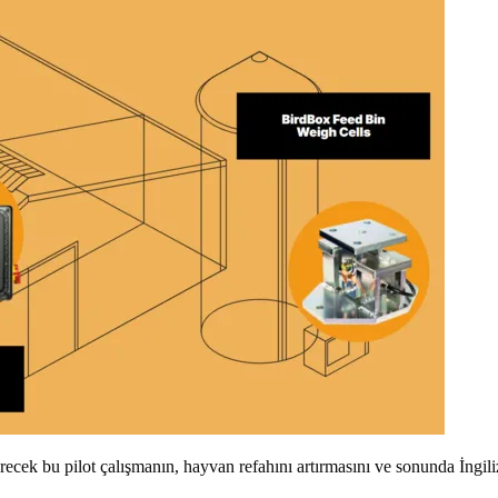
recek bu pilot çalışmanın, hayvan refahını artırmasını ve sonunda İngili