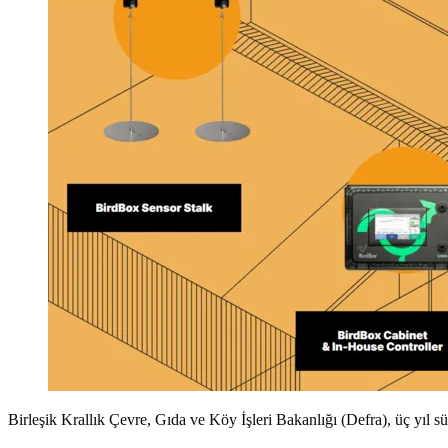
Birleşik Krallık Çevre, Gıda ve Köy İşleri Bakanlığı (Defra), üç yıl sü