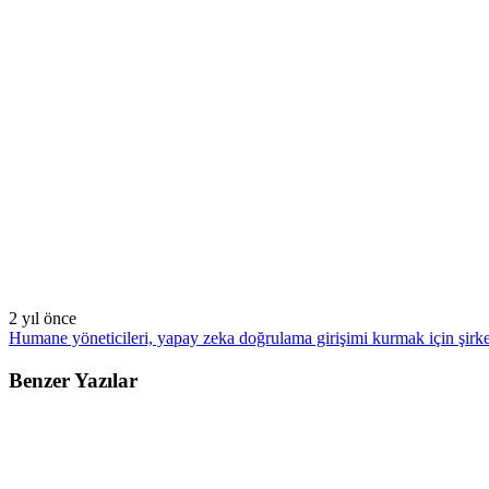
2 yıl önce
Humane yöneticileri, yapay zeka doğrulama girişimi kurmak için şirket
Benzer Yazılar