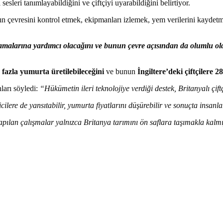
sesleri tanımlayabildiğini ve çiftçiyi uyarabildiğini belirtiyor.
ın çevresini kontrol etmek, ekipmanları izlemek, yem verilerini kaydetm
şamalarına yardımcı olacağını ve bunun çevre açısından da olumlu
 fazla yumurta üretilebileceğini
ve bunun
İngiltere’deki çiftçilere 2
ları söyledi:
“Hükümetin ileri teknolojiye verdiği destek, Britanyalı çif
eticilere de yansıtabilir, yumurta fiyatlarını düşürebilir ve sonuçta insan
pılan çalışmalar yalnızca Britanya tarımını ön saflara taşımakla ka