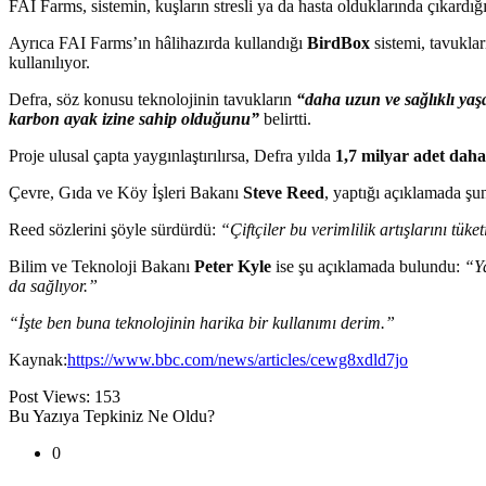
FAI Farms, sistemin, kuşların stresli ya da hasta olduklarında çıkardığı 
Ayrıca FAI Farms’ın hâlihazırda kullandığı
BirdBox
sistemi, tavuklar
kullanılıyor.
Defra, söz konusu teknolojinin tavukların
“daha uzun ve sağlıklı ya
karbon ayak izine sahip olduğunu”
belirtti.
Proje ulusal çapta yaygınlaştırılırsa, Defra yılda
1,7 milyar adet daha
Çevre, Gıda ve Köy İşleri Bakanı
Steve Reed
, yaptığı açıklamada şun
Reed sözlerini şöyle sürdürdü:
“Çiftçiler bu verimlilik artışlarını tük
Bilim ve Teknoloji Bakanı
Peter Kyle
ise şu açıklamada bulundu:
“Ya
da sağlıyor.”
“İşte ben buna teknolojinin harika bir kullanımı derim.”
Kaynak:
https://www.bbc.com/news/articles/cewg8xdld7jo
Post Views:
153
Bu Yazıya Tepkiniz Ne Oldu?
0