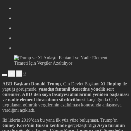
0
+
-
ABD Başkanı Donald Trump
, Çin Devlet Başkanı
Xi Jinping
ile
yaptığı görüşmede,
yasadışı fentanil ticaretine yönelik sert
önlemler
,
ABD’den soya fasulyesi alımlarının yeniden başlaması
ve
nadir element ihracatının sürdürülmesi
karşılığında Çin’e
uygulanan gümrük vergilerinin azaltılması konusunda anlaşmaya
vardığını açıkladı.
İki liderin 2019’dan bu yana ilk yüz yüze buluşması, Trump’ın
Güney Kore’nin Busan kentinde
gerçekleştirdiği
Asya turunun
son durağı
oldu. Trump,
Güney Kore, Japonya ve Güneydoğu