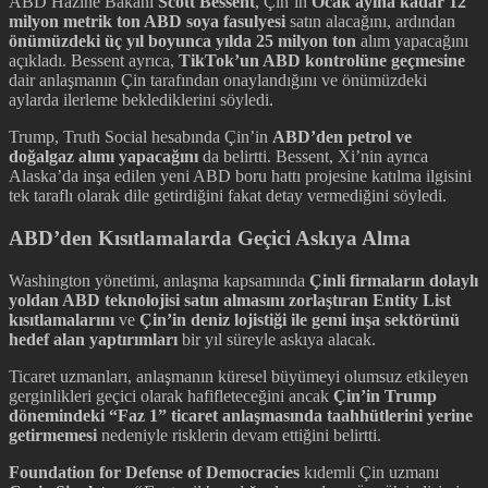
ABD Hazine Bakanı
Scott Bessent
, Çin’in
Ocak ayına kadar 12
milyon metrik ton ABD soya fasulyesi
satın alacağını, ardından
önümüzdeki üç yıl boyunca yılda 25 milyon ton
alım yapacağını
açıkladı. Bessent ayrıca,
TikTok’un ABD kontrolüne geçmesine
dair anlaşmanın Çin tarafından onaylandığını ve önümüzdeki
aylarda ilerleme beklediklerini söyledi.
Trump, Truth Social hesabında Çin’in
ABD’den petrol ve
doğalgaz alımı yapacağını
da belirtti. Bessent, Xi’nin ayrıca
Alaska’da inşa edilen yeni ABD boru hattı projesine katılma ilgisini
tek taraflı olarak dile getirdiğini fakat detay vermediğini söyledi.
ABD’den Kısıtlamalarda Geçici Askıya Alma
Washington yönetimi, anlaşma kapsamında
Çinli firmaların dolaylı
yoldan ABD teknolojisi satın almasını zorlaştıran Entity List
kısıtlamalarını
ve
Çin’in deniz lojistiği ile gemi inşa sektörünü
hedef alan yaptırımları
bir yıl süreyle askıya alacak.
Ticaret uzmanları, anlaşmanın küresel büyümeyi olumsuz etkileyen
gerginlikleri geçici olarak hafifleteceğini ancak
Çin’in Trump
dönemindeki “Faz 1” ticaret anlaşmasında taahhütlerini yerine
getirmemesi
nedeniyle risklerin devam ettiğini belirtti.
Foundation for Defense of Democracies
kıdemli Çin uzmanı