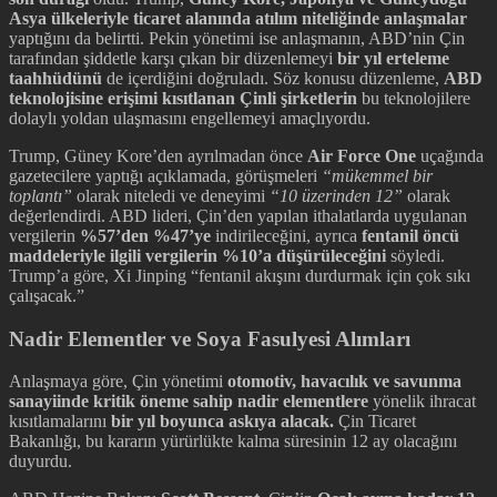
Asya ülkeleriyle ticaret alanında atılım niteliğinde anlaşmalar
yaptığını da belirtti. Pekin yönetimi ise anlaşmanın, ABD’nin Çin
tarafından şiddetle karşı çıkan bir düzenlemeyi
bir yıl erteleme
taahhüdünü
de içerdiğini doğruladı. Söz konusu düzenleme,
ABD
teknolojisine erişimi kısıtlanan Çinli şirketlerin
bu teknolojilere
dolaylı yoldan ulaşmasını engellemeyi amaçlıyordu.
Trump, Güney Kore’den ayrılmadan önce
Air Force One
uçağında
gazetecilere yaptığı açıklamada, görüşmeleri
“mükemmel bir
toplantı”
olarak niteledi ve deneyimi
“10 üzerinden 12”
olarak
değerlendirdi. ABD lideri, Çin’den yapılan ithalatlarda uygulanan
vergilerin
%57’den %47’ye
indirileceğini, ayrıca
fentanil öncü
maddeleriyle ilgili vergilerin %10’a düşürüleceğini
söyledi.
Trump’a göre, Xi Jinping “fentanil akışını durdurmak için çok sıkı
çalışacak.”
Nadir Elementler ve Soya Fasulyesi Alımları
Anlaşmaya göre, Çin yönetimi
otomotiv, havacılık ve savunma
sanayiinde kritik öneme sahip nadir elementlere
yönelik ihracat
kısıtlamalarını
bir yıl boyunca askıya alacak.
Çin Ticaret
Bakanlığı, bu kararın yürürlükte kalma süresinin 12 ay olacağını
duyurdu.