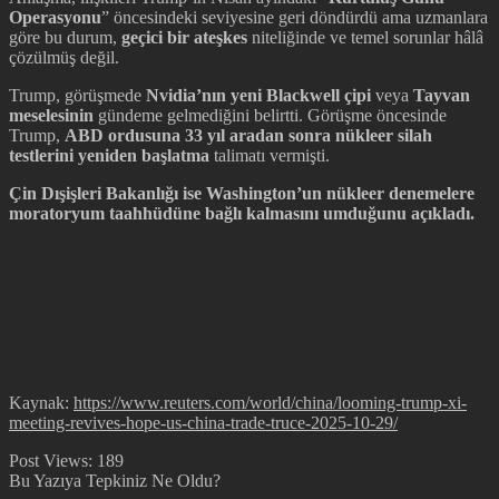
Operasyonu
” öncesindeki seviyesine geri döndürdü ama uzmanlara
göre bu durum,
geçici bir ateşkes
niteliğinde ve temel sorunlar hâlâ
çözülmüş değil.
Trump, görüşmede
Nvidia’nın yeni Blackwell çipi
veya
Tayvan
meselesinin
gündeme gelmediğini belirtti. Görüşme öncesinde
Trump,
ABD ordusuna 33 yıl aradan sonra nükleer silah
testlerini yeniden başlatma
talimatı vermişti.
Çin Dışişleri Bakanlığı ise Washington’un nükleer denemelere
moratoryum taahhüdüne bağlı kalmasını umduğunu açıkladı.
Kaynak:
https://www.reuters.com/world/china/looming-trump-xi-
meeting-revives-hope-us-china-trade-truce-2025-10-29/
Post Views:
189
Bu Yazıya Tepkiniz Ne Oldu?