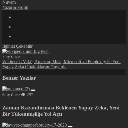
Nuvem
Yazarın Profili
İlginizi Çekebilir
7 ay önce
Wikimedia Vakfı, Amazon, Meta, Microsoft ve Perplexity ile Yeni
Yapay Zeka Ortaklıklarını Duyurdu
Benzer Yazılar
6 ay önce
292
Zaman Kazandırması Beklenen Yapay Zeka, Yeni
Bir Tükenmişliğe Yol Açtı