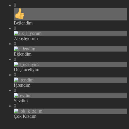
0
Beğendim
0
Alkışlıyorum
0
Eğlendim
0
Düşünceliyim
0
İğrendim
0
Sevdim
0
Çok Kızdım