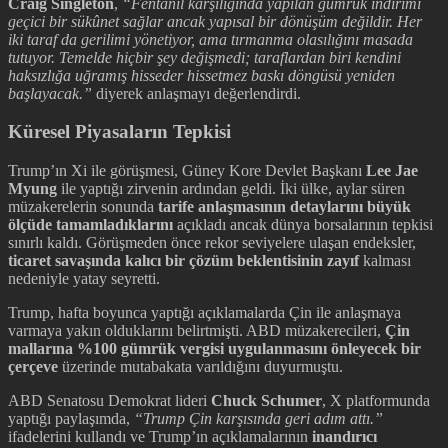
Craig Singleton
,
“Fentanil karşılığında yapılan gümrük indirimi
geçici bir sükûnet sağlar ancak yapısal bir dönüşüm değildir. Her
iki taraf da gerilimi yönetiyor, ama tırmanma olasılığını masada
tutuyor. Temelde hiçbir şey değişmedi; taraflardan biri kendini
haksızlığa uğramış hisseder hissetmez baskı döngüsü yeniden
başlayacak.”
diyerek anlaşmayı değerlendirdi.
Küresel Piyasaların Tepkisi
Trump’ın Xi ile görüşmesi, Güney Kore Devlet Başkanı
Lee Jae
Myung
ile yaptığı zirvenin ardından geldi. İki ülke, aylar süren
müzakerelerin sonunda
tarife anlaşmasının detaylarını büyük
ölçüde tamamladıklarını
açıkladı ancak dünya borsalarının tepkisi
sınırlı kaldı. Görüşmeden önce rekor seviyelere ulaşan endeksler,
ticaret savaşında kalıcı bir çözüm beklentisinin zayıf
kalması
nedeniyle yatay seyretti.
Trump, hafta boyunca yaptığı açıklamalarda Çin ile anlaşmaya
varmaya yakın olduklarını belirtmişti. ABD müzakerecileri,
Çin
mallarına %100 gümrük vergisi uygulanmasını önleyecek bir
çerçeve
üzerinde mutabakata varıldığını duyurmuştu.
ABD Senatosu Demokrat lideri
Chuck Schumer
, X platformunda
yaptığı paylaşımda,
“Trump Çin karşısında geri adım attı.”
ifadelerini kullandı ve Trump’ın açıklamalarının
inandırıcı