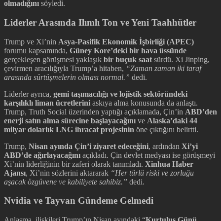
olmadığını
söyledi.
Liderler Arasında Ilımlı Ton ve Yeni Taahhütler
Trump ve Xi’nin
Asya-Pasifik Ekonomik İşbirliği (APEC)
forumu kapsamında,
Güney Kore’deki bir hava üssünde
gerçekleşen görüşmesi yaklaşık
bir buçuk saat
sürdü. Xi Jinping,
çevirmen aracılığıyla Trump’a hitaben,
“Zaman zaman iki taraf
arasında sürtüşmelerin olması normal.”
dedi.
Liderler ayrıca,
gemi taşımacılığı ve lojistik sektöründeki
karşılıklı liman ücretlerini
askıya alma konusunda da anlaştı.
Trump, Truth Social üzerinden yaptığı açıklamada, Çin’in
ABD’den
enerji satın alma sürecine başlayacağını
ve
Alaska’daki 44
milyar dolarlık LNG ihracat projesinin
öne çıktığını belirtti.
Trump,
Nisan ayında Çin’i ziyaret edeceğini
, ardından
Xi’yi
ABD’de ağırlayacağını
açıkladı. Çin devlet medyası ise görüşmeyi
Xi’nin liderliğinin bir zaferi olarak tanımladı.
Xinhua Haber
Ajansı
, Xi’nin sözlerini aktararak
“Her türlü riski ve zorluğu
aşacak özgüvene ve kabiliyete sahibiz.”
dedi.
Nvidia ve Tayvan Gündeme Gelmedi
Anlaşma, ilişkileri Trump’ın Nisan ayındaki “
Kurtuluş Günü