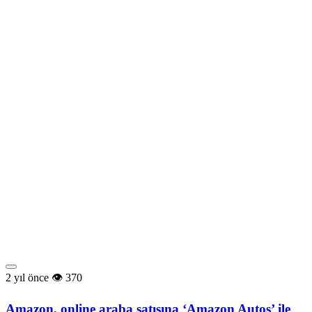
2 yıl önce
370
Amazon, online araba satışına ‘Amazon Autos’ ile