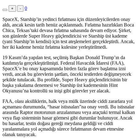
0
+
-
SpaceX, Starship’in yedinci fırlatması için düzenleyicilerden onay
aldı, ancak kesin tarih henüz açıklanmadı. Fırlatma hazırlıkları Boca
Chica, Teksas’taki devasa fırlatma sahasında devam ediyor. Şirket,
son günlerde Super Heavy güçlendiricisi ve Starship üst kademe
(yani Starship’in kendisi) için test ateşlemeleri gerçekleştirdi. Ancak,
her iki kademe henüz fırlatma kulesine yerleştirilmedi.
19 Kasım’da yapılan test, seçilmiş Başkan Donald Trump’ın da
katılımıyla gerçekleştirilmişti. Federal Havacılık İdaresi (FAA),
SpaceX’e bu onay kapsamında birden fazla görev başlatma izni
verdi, ancak bu görevlerin şartları, önceki testlerden değişmeyecek
şekilde tutulacak. Bu profilde, Super Heavy güçlendiricisinin bir
başka yakalama denemesi ve Starship üst kademesinin Hint
Okyanusu’na kontrollü su inişi gibi görevler yer alacak.
FAA, olası aksiliklerin, halk veya mülk üzerinde ciddi zararlara yol
açmaması durumunda, “hasar istisnaları”na onay verdi. Bu istisnalar
arasında Raptor motorunun arızalanması veya araçtaki termal kalkan
veya flap sisteminin hasar görmesi gibi durumlar bulunuyor. Ancak
bu hasarlar, testin doğası gereği meydana geldiği ve ciddi
yaralanmalara yol açmadığı sürece fırlatmanın devam etmesine
olanak tanıyacak.