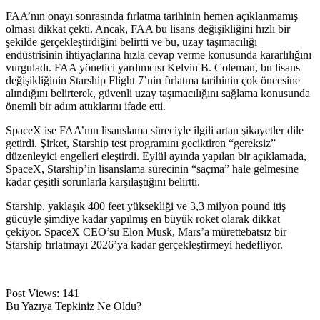
FAA’nın onayı sonrasında fırlatma tarihinin hemen açıklanmamış
olması dikkat çekti. Ancak, FAA bu lisans değişikliğini hızlı bir
şekilde gerçekleştirdiğini belirtti ve bu, uzay taşımacılığı
endüstrisinin ihtiyaçlarına hızla cevap verme konusunda kararlılığını
vurguladı. FAA yönetici yardımcısı Kelvin B. Coleman, bu lisans
değişikliğinin Starship Flight 7’nin fırlatma tarihinin çok öncesine
alındığını belirterek, güvenli uzay taşımacılığını sağlama konusunda
önemli bir adım attıklarını ifade etti.
SpaceX ise FAA’nın lisanslama süreciyle ilgili artan şikayetler dile
getirdi. Şirket, Starship test programını geciktiren “gereksiz”
düzenleyici engelleri eleştirdi. Eylül ayında yapılan bir açıklamada,
SpaceX, Starship’in lisanslama sürecinin “saçma” hale gelmesine
kadar çeşitli sorunlarla karşılaştığını belirtti.
Starship, yaklaşık 400 feet yüksekliği ve 3,3 milyon pound itiş
gücüyle şimdiye kadar yapılmış en büyük roket olarak dikkat
çekiyor. SpaceX CEO’su Elon Musk, Mars’a mürettebatsız bir
Starship fırlatmayı 2026’ya kadar gerçekleştirmeyi hedefliyor.
Post Views:
141
Bu Yazıya Tepkiniz Ne Oldu?