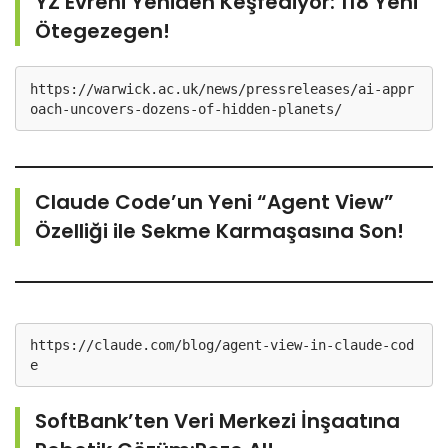
YZ Evreni Yeniden Keşfediyor: 118 Yeni
Ötegezegen!
https://warwick.ac.uk/news/pressreleases/ai-appr
oach-uncovers-dozens-of-hidden-planets/
Claude Code’un Yeni “Agent View”
Özelliği ile Sekme Karmaşasına Son!
https://claude.com/blog/agent-view-in-claude-cod
e
SoftBank’ten Veri Merkezi İnşaatına