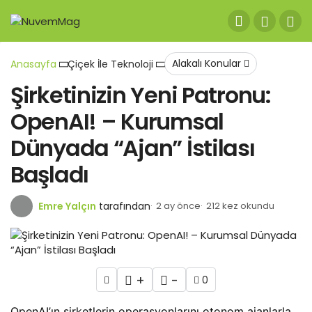
Alakalı Konular
Anasayfa
Çiçek İle Teknoloji
Şirketinizin Yeni Patronu:
OpenAI! – Kurumsal
Dünyada “Ajan” İstilası
Başladı
Emre Yalçın
tarafından
2 ay önce
212 kez okundu
+
-
0
OpenAI’ın şirketlerin operasyonlarını otonom ajanlarla