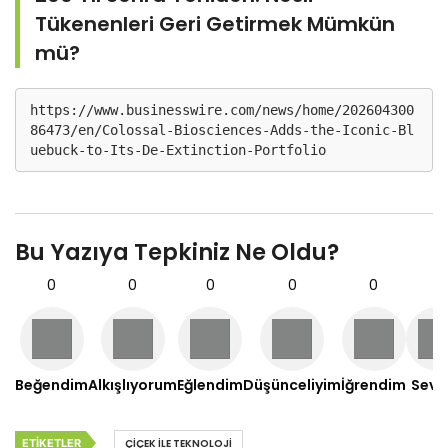
Tükenenleri Geri Getirmek Mümkün
mü?
https://www.businesswire.com/news/home/202604300
86473/en/Colossal-Biosciences-Adds-the-Iconic-Bl
uebuck-to-Its-De-Extinction-Portfolio
Bu Yazıya Tepkiniz Ne Oldu?
0
0
0
0
0
0
Beğendim
Alkışlıyorum
Eğlendim
Düşünceliyim
İğrendim
Sevd
ETIKETLER
ÇIÇEK ILE TEKNOLOJI