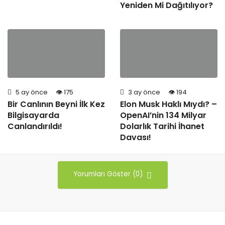
Yeniden Mi Dağıtılıyor?
5 ay önce
175
3 ay önce
194
Bir Canlının Beyni İlk Kez
Elon Musk Haklı Mıydı? –
Bilgisayarda
OpenAI’nin 134 Milyar
Canlandırıldı!
Dolarlık Tarihi İhanet
Davası!
Yorumları Göster (0)