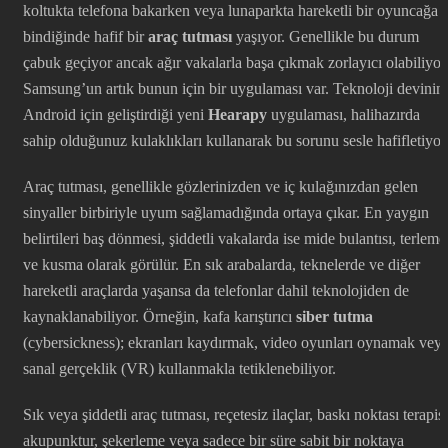
koltukta telefona bakarken veya lunaparkta hareketli bir oyuncağa
bindiğinde hafif bir
araç tutması
yaşıyor. Genellikle bu durum
çabuk geçiyor ancak ağır vakalarla başa çıkmak zorlayıcı olabiliyor
Samsung’un artık bunun için bir uygulaması var. Teknoloji devinin
Android için geliştirdiği yeni
Hearapy
uygulaması, halihazırda
sahip olduğunuz kulaklıkları kullanarak bu sorunu sesle hafifletiyor
Araç tutması, genellikle gözlerinizden ve iç kulağınızdan gelen
sinyaller birbiriyle uyum sağlamadığında ortaya çıkar. En yaygın
belirtileri baş dönmesi, şiddetli vakalarda ise mide bulantısı, terleme
ve kusma olarak görülür. En sık arabalarda, teknelerde ve diğer
hareketli araçlarda yaşansa da telefonlar dahil teknolojiden de
kaynaklanabiliyor. Örneğin, kafa karıştırıcı
siber tutma
(cybersickness); ekranları kaydırmak, video oyunları oynamak vey
sanal gerçeklik (VR) kullanmakla tetiklenebiliyor.
Sık veya şiddetli araç tutması, reçetesiz ilaçlar, baskı noktası terapisi
akupunktur, şekerleme veya sadece bir süre sabit bir noktaya