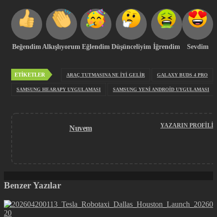
Beğendim
Alkışlıyorum
Eğlendim
Düşünceliyim
İğrendim
Sevdim
ETIKETLER
ARAÇ TUTMASINA NE IYI GELIR
GALAXY BUDS 4 PRO
SAMSUNG HEARAPY UYGULAMASI
SAMSUNG YENI ANDROID UYGULAMASI
YAZARIN PROFILI
Nuvem
Benzer Yazılar