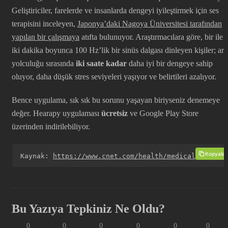
Geliştiriciler, farelerde ve insanlarda dengeyi iyileştirmek için ses
terapisini inceleyen,
Japonya’daki Nagoya Üniversitesi tarafından
yapılan bir çalışmaya
atıfta bulunuyor. Araştırmacılara göre, bir ile
iki dakika boyunca 100 Hz’lik bir sinüs dalgası dinleyen kişiler; ara
yolculuğu sırasında
iki saate kadar
daha iyi bir dengeye sahip
oluyor, daha düşük stres seviyeleri yaşıyor ve belirtileri azalıyor.
Bence uygulama, sık sık bu sorunu yaşayan biriyseniz denemeye
değer. Hearapy uygulaması
ücretsiz
ve Google Play Store
üzerinden indirilebiliyor.
Kopyala
Kaynak: 
https://www.cnet.com/health/medical/samsung
Bu Yazıya Tepkiniz Ne Oldu?
0
0
0
0
0
0