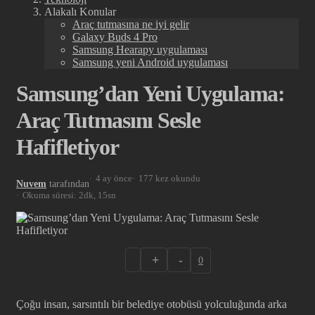
Alakalı Konular
Araç tutmasına ne iyi gelir
Galaxy Buds 4 Pro
Samsung Hearapy uygulaması
Samsung yeni Android uygulaması
Samsung’dan Yeni Uygulama:
Araç Tutmasını Sesle
Hafifletiyor
4 ay önce
177 kez okundu
Nuvem
tarafından
Okuma süresi: 2dk, 15sn
+
-
0
Çoğu insan, sarsıntılı bir belediye otobüsü yolculuğunda arka