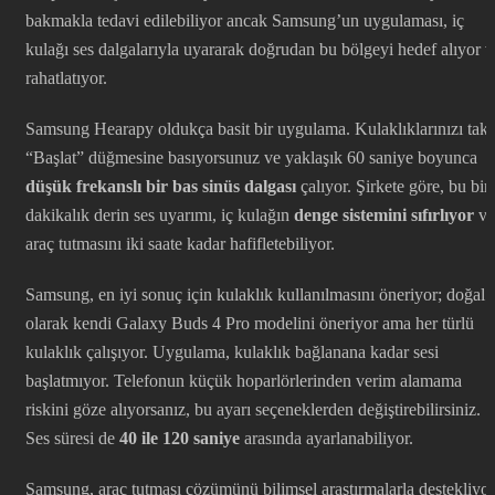
bakmakla tedavi edilebiliyor ancak Samsung’un uygulaması, iç
kulağı ses dalgalarıyla uyararak doğrudan bu bölgeyi hedef alıyor v
rahatlatıyor.
Samsung Hearapy oldukça basit bir uygulama. Kulaklıklarınızı takı
“Başlat” düğmesine basıyorsunuz ve yaklaşık 60 saniye boyunca
düşük frekanslı bir bas sinüs dalgası
çalıyor. Şirkete göre, bu bir
dakikalık derin ses uyarımı, iç kulağın
denge sistemini sıfırlıyor
ve
araç tutmasını iki saate kadar hafifletebiliyor.
Samsung, en iyi sonuç için kulaklık kullanılmasını öneriyor; doğal
olarak kendi Galaxy Buds 4 Pro modelini öneriyor ama her türlü
kulaklık çalışıyor. Uygulama, kulaklık bağlanana kadar sesi
başlatmıyor. Telefonun küçük hoparlörlerinden verim alamama
riskini göze alıyorsanız, bu ayarı seçeneklerden değiştirebilirsiniz.
Ses süresi de
40 ile 120 saniye
arasında ayarlanabiliyor.
Samsung, araç tutması çözümünü bilimsel araştırmalarla destekliyor