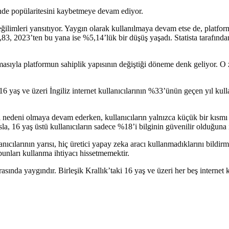
linde popülaritesini kaybetmeye devam ediyor.
eğilimleri yansıtıyor. Yaygın olarak kullanılmaya devam etse de, platform 
, 2023’ten bu yana ise %5,14’lük bir düşüş yaşadı. Statista tarafından 
sıyla platformun sahiplik yapısının değiştiği döneme denk geliyor. O z
16 yaş ve üzeri İngiliz internet kullanıcılarının %33’ünün geçen yıl kull
l nedeni olmaya devam ederken, kullanıcıların yalnızca küçük bir kısmı 
asla, 16 yaş üstü kullanıcıların sadece %18’i bilginin güvenilir olduğuna 
nıcılarının yarısı, hiç üretici yapay zeka aracı kullanmadıklarını bildir
 bunları kullanma ihtiyacı hissetmemektir.
rasında yaygındır. Birleşik Krallık’taki 16 yaş ve üzeri her beş internet