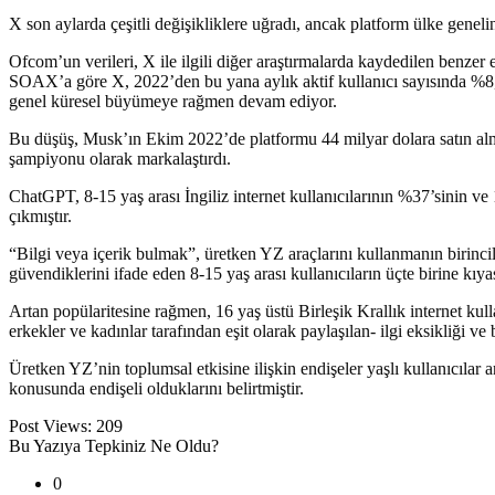
X son aylarda çeşitli değişikliklere uğradı, ancak platform ülke gene
Ofcom’un verileri, X ile ilgili diğer araştırmalarda kaydedilen benzer 
SOAX’a göre X, 2022’den bu yana aylık aktif kullanıcı sayısında %8,83
genel küresel büyümeye rağmen devam ediyor.
Bu düşüş, Musk’ın Ekim 2022’de platformu 44 milyar dolara satın alma
şampiyonu olarak markalaştırdı.
ChatGPT, 8-15 yaş arası İngiliz internet kullanıcılarının %37’sinin ve 
çıkmıştır.
“Bilgi veya içerik bulmak”, üretken YZ araçlarını kullanmanın birinci
güvendiklerini ifade eden 8-15 yaş arası kullanıcıların üçte birine kıy
Artan popülaritesine rağmen, 16 yaş üstü Birleşik Krallık internet kulla
erkekler ve kadınlar tarafından eşit olarak paylaşılan- ilgi eksikliği ve
Üretken YZ’nin toplumsal etkisine ilişkin endişeler yaşlı kullanıcılar a
konusunda endişeli olduklarını belirtmiştir.
Post Views:
209
Bu Yazıya Tepkiniz Ne Oldu?
0