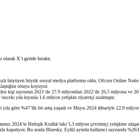
en hızlı büyüyen büyük sosyal medya platformu oldu. Ofcom Online Natio
aştığını ortaya koyuyor.
aret eden kişi sayısının 2021’de 27,9 milyondan 2022’de 26,5 milyona ve 
önceki yıla kıyasla 1,6 milyon yetişkin ziyaretçi azalmıştır.
i yıla göre %47’lik bir artış yaşadı ve Mayıs 2024 itibariyle 22,9 milyon
uz 2024’te Birleşik Krallık’taki 5,3 milyon çevrimiçi yetişkine ulaşa
ızla kapatıyor. Bu arada Bluesky, Eylül ayında kullanıcı sayısında %263’