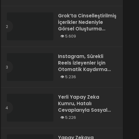
Tarafından Yazılmış”
Olarak Tanımladı
Grok’ta Cinselleştirilmiş
İçerikler Nedeniyle
Görsel Oluşturma
Kısıtlandı
5.609
Instagram, Sürekli
Reels İzleyenler için
Otomatik Kaydırma
Özelliğini Test Ediyor
5.236
Yerli Yapay Zeka
Kumru, Hatalı
Cevaplarıyla Sosyal
Medyada Gündem
5.226
Oldu
Yapay Zekaya