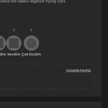
nia-bill-seeks-legalize-flying-cars
0
0
ndim
Sevdim
Çok Kızdım
YAZARIN PROFILI