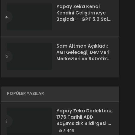
Yapay Zeka Kendi
Kendini Geliştirmeye
Başladı! – GPT 5.6 Sol
Kendi Kodunu Yazdı
Sam Altman Açıkladı:
AGI Geleceği, Dev Veri
Merkezleri ve Robotik
Devrim! – “Süper Zeka
Herkesin Hakkı”
POPÜLER YAZILAR
Yapay Zeka Dedektörü,
1776 Tarihli ABD
Bağımsızlık Bildirgesi’ni
“Yapay Zeka
8.405