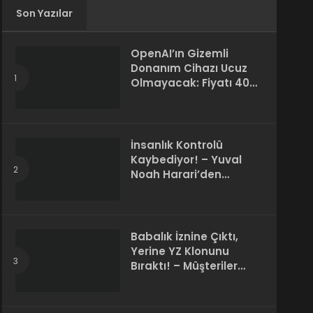
Son Yazılar
OpenAI’ın Gizemli
Donanım Cihazı Ucuz
Olmayacak: Fiyatı 400
Dolara Çıkabilir
İnsanlık Kontrolü
Kaybediyor! – Yuval
Noah Harari’den
Korkutan 50 Yıl
Kehaneti
Babalık İznine Çıktı,
Yerine YZ Klonunu
Bıraktı! – Müşteriler
Farkı Anlamadı