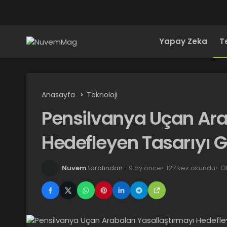
Yapay Zeka
T
Anasayfa
Teknoloji
Pensilvanya Uçan Ara
Hedefleyen Tasarıyı 
Nuvem
tarafından
9 ay önce
127 kez okundu
O