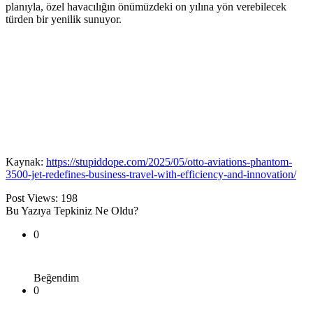
planıyla, özel havacılığın önümüzdeki on yılına yön verebilecek
türden bir yenilik sunuyor.
Kaynak:
https://stupiddope.com/2025/05/otto-aviations-phantom-
3500-jet-redefines-business-travel-with-efficiency-and-innovation/
Post Views:
198
Bu Yazıya Tepkiniz Ne Oldu?
0
Beğendim
0