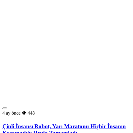
4 ay önce
448
Çinli İnsansı Robot, Yarı Maratonu Hiçbir İnsanın
Koşamadığı Hızda Tamamladı