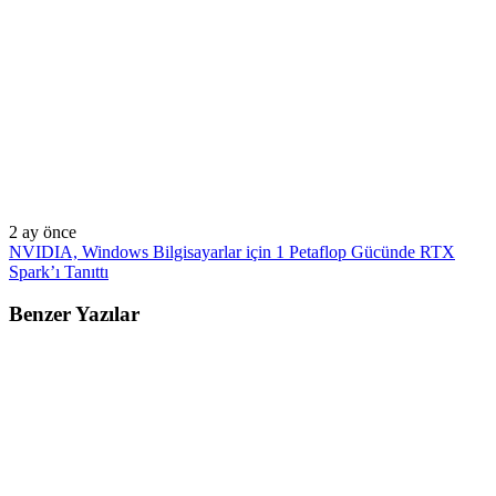
2 ay önce
NVIDIA, Windows Bilgisayarlar için 1 Petaflop Gücünde RTX
Spark’ı Tanıttı
Benzer Yazılar