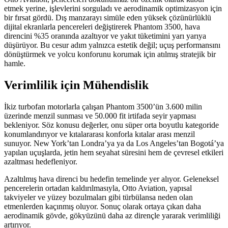
etmek yerine, işlevlerini sorguladı ve aerodinamik optimizasyon için
bir fırsat gördü. Dış manzarayı simüle eden yüksek çözünürlüklü
dijital ekranlarla pencereleri değiştirerek Phantom 3500, hava
direncini %35 oranında azaltıyor ve yakıt tüketimini yarı yarıya
düşürüyor. Bu cesur adım yalnızca estetik değil; uçuş performansını
dönüştürmek ve yolcu konforunu korumak için atılmış stratejik bir
hamle.
Verimlilik için Mühendislik
İkiz turbofan motorlarla çalışan Phantom 3500’ün 3.600 milin
üzerinde menzil sunması ve 50.000 fit irtifada seyir yapması
bekleniyor. Söz konusu değerler, onu süper orta boyutlu kategoride
konumlandırıyor ve kıtalararası konforla kıtalar arası menzil
sunuyor. New York’tan Londra’ya ya da Los Angeles’tan Bogotá’ya
yapılan uçuşlarda, jetin hem seyahat süresini hem de çevresel etkileri
azaltması hedefleniyor.
Azaltılmış hava direnci bu hedefin temelinde yer alıyor. Geleneksel
pencerelerin ortadan kaldırılmasıyla, Otto Aviation, yapısal
takviyeler ve yüzey bozulmaları gibi türbülansa neden olan
etmenlerden kaçınmış oluyor. Sonuç olarak ortaya çıkan daha
aerodinamik gövde, gökyüzünü daha az dirençle yararak verimliliği
artırıyor.