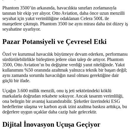
Phantom 3500’ün arkasında, havacılıkta sınırları zorlamasıyla
tanınan bir ekip yer alıyor. Otto Aviation, daha önce uzun menzilli
seyahat için yakıt verimliliğine odaklanan Celera 500L ile
manşetlere çıkmıştı. Phantom 3500 ise aynı mirası daha üst düzey iş
seyahatine uyarlıyor.
Pazar Potansiyeli ve Çevresel Etki
Özel ve kurumsal havacılık büyümeye devam ederken, performansı
sürdürülebilirlikle birleştiren jetlere olan talep de artıyor. Phantom
3500, Otto Aviation’ın bu değişime verdiği yanıt niteliğinde. Yakıt
kullanımını %50 oranında azaltmak yalnızca teknik bir başarı değil;
aynı zamanda sorumlu havacılığın nasıl olması gerektiğine dair
güçlü bir ifade.
Uçağın 3.600 millik menzili, onu iş jeti sektöründeki köklü
markalarla doğrudan rekabete sokuyor. Ancak tasarım verimliliği,
ona belirgin bir avantaj kazandırabilir. Şirketler üzerindeki ESG
hedeflerine ulaşma ve karbon ayak izini azaltma baskısı arttıkça, bu
değerlere uygun uçaklar daha cazip hale gelecektir.
Dijital İnovasyon Uçuşa Geçiyor