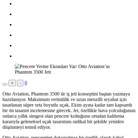
0
+
-
Otto Aviation, Phantom 3500 ile iş jeti konseptini baştan yazmaya
hazırlanıyor. Maksimum verimlilik ve uzun menzilli seyahat için
tasarlanan süper orta boyutlu uçak, Ekim ayına kadar tam kapsamlı
bir ön tasarım incelemesine girecek. Jet, özellikle hava yolculuğunun
onlarca yıllık simgesi olan pencere koltuğunu ortadan kaldırma
kararıyla geleneksel uçak tasarımını radikal bir şekilde yeniden
düşünmeyi temsil ediyor.
Otto Aviation, pencereleri dokunulmaz bir özellik olarak kabul