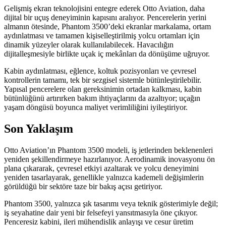
Gelişmiş ekran teknolojisini entegre ederek Otto Aviation, daha
dijital bir uçuş deneyiminin kapısını aralıyor. Pencerelerin yerini
almanın ötesinde, Phantom 3500’deki ekranlar markalama, ortam
aydınlatması ve tamamen kişiselleştirilmiş yolcu ortamları için
dinamik yüzeyler olarak kullanılabilecek. Havacılığın
dijitalleşmesiyle birlikte uçak iç mekânları da dönüşüme uğruyor.
Kabin aydınlatması, eğlence, koltuk pozisyonları ve çevresel
kontrollerin tamamı, tek bir sezgisel sistemle bütünleştirilebilir.
Yapısal pencerelere olan gereksinimin ortadan kalkması, kabin
bütünlüğünü artırırken bakım ihtiyaçlarını da azaltıyor; uçağın
yaşam döngüsü boyunca maliyet verimliliğini iyileştiriyor.
Son Yaklaşım
Otto Aviation’ın Phantom 3500 modeli, iş jetlerinden beklenenleri
yeniden şekillendirmeye hazırlanıyor. Aerodinamik inovasyonu ön
plana çıkararak, çevresel etkiyi azaltarak ve yolcu deneyimini
yeniden tasarlayarak, genellikle yalnızca kademeli değişimlerin
görüldüğü bir sektöre taze bir bakış açısı getiriyor.
Phantom 3500, yalnızca şık tasarımı veya teknik gösterimiyle değil;
iş seyahatine dair yeni bir felsefeyi yansıtmasıyla öne çıkıyor.
Penceresiz kabini, ileri mühendislik anlayışı ve cesur üretim