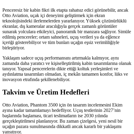
Penceresiz bir kabin fikri ilk etapta rahatsız edici görünebilir, ancak
Otto Aviation, uçak içi deneyimi geliştirmek için ekran
teknolojisindeki ilerlemelerden yararlanıyor. Yüksek çözünürlüklü
ekranlar, dış kameralar aracılığıyla gerçek zamanlı görüntüler
sunarak yolculara etkileyici, panoramik bir manzara sağlıyor. Simüle
edilmiş pencereler; ortam sahneleri, uçuş verileri ya da eğlence
içeriği gösterebiliyor ve tüm bunları uçağın eşsiz verimliliğiyle
birleştiriyor.
Yaklaşım sadece uçuş performansını artırmakla kalmıyor, aynı
zamanda daha yaratıcı ve kişiselleştirilmiş kabin tasarımlarına olanak
tanıyor. Yapısal pencerelerin dikte ettiği koltuk yerleşimleri ve
aydınlatma tasarımları olmadan, iç mekân tamamen konfor, lüks ve
inovasyon etrafında şekillenebiliyor.
Takvim ve Üretim Hedefleri
Otto Aviation, Phantom 3500 için ön tasarım incelemesini Ekim
ayına kadar tamamlamayı hedefliyor. Uçuş testlerinin 2027’nin
başlarında başlaması, ticari teslimatların ise 2030 yılında
gerçekleştirilmesi planlanıyor. Bu zaman çizelgesi, yeni nesil bir
uçağın pazara sunulmasında dikkatli ancak kararlı bir yaklaşımı
yansıtıyor.