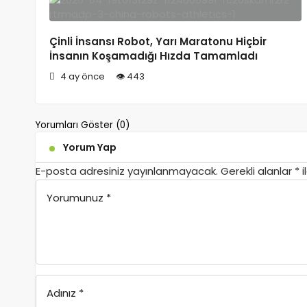
Çinli İnsansı Robot, Yarı Maratonu Hiçbir
İnsanın Koşamadığı Hızda Tamamladı
4 ay önce
443
Yorumları Göster (0)
Yorum Yap
E-posta adresiniz yayınlanmayacak.
Gerekli alanlar
*
i
Yorumunuz
*
Adınız
*