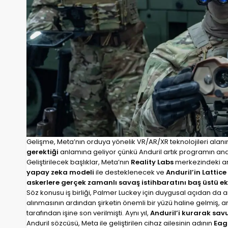
Gelişme, Meta’nın orduya yönelik VR/AR/XR teknolojileri alanın
gerektiği
anlamına geliyor çünkü Anduril artık programın ana 
Geliştirilecek başlıklar, Meta’nın
Reality Labs
merkezindeki ar
yapay zeka modeli
ile desteklenecek ve
Anduril’in Lattice
askerlere gerçek zamanlı savaş istihbaratını baş üstü 
Söz konusu iş birliği, Palmer Luckey için duygusal açıdan da 
alınmasının ardından şirketin önemli bir yüzü haline gelmiş, 
tarafından işine son verilmişti. Aynı yıl,
Anduril’i kurarak sav
Anduril sözcüsü, Meta ile geliştirilen cihaz ailesinin adının
Eag