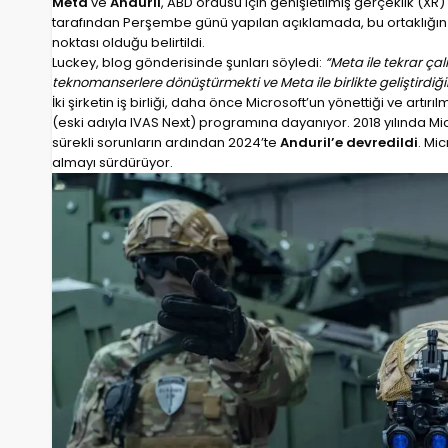
Meta
ve
Anduril
, ABD ordusu için genişletilmiş gerçeklik (XR
tarafından Perşembe günü yapılan açıklamada, bu ortaklığın 
noktası olduğu belirtildi.
Luckey, blog gönderisinde şunları söyledi:
“Meta ile tekrar ç
teknomanserlere dönüştürmekti ve Meta ile birlikte geliştirdiğ
İki şirketin iş birliği, daha önce Microsoft’un yönettiği ve artır
(eski adıyla IVAS Next) programına dayanıyor. 2018 yılında Mi
sürekli sorunların ardından 2024’te
Anduril’e devredildi
. Mi
almayı sürdürüyor.