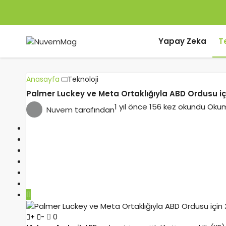
Yapay Zeka
T
Anasayfa
Teknoloji
Palmer Luckey ve Meta Ortaklığıyla ABD Ordusu için 
1 yıl önce
156 kez okundu
Okum
Nuvem
tarafından
0
+
-