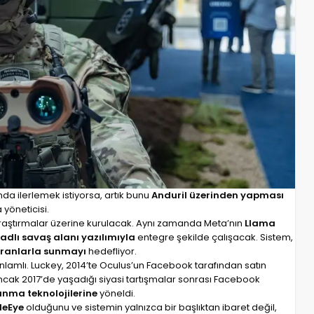
da ilerlemek istiyorsa, artık bunu
Anduril üzerinden yapması
yöneticisi.
aştırmalar üzerine kurulacak. Aynı zamanda Meta’nın
Llama
 adlı savaş alanı yazılımıyla
entegre şekilde çalışacak. Sistem,
ekranlarla sunmayı
hedefliyor.
anlamlı. Luckey, 2014’te Oculus’un Facebook tarafından satın
ancak 2017’de yaşadığı siyasi tartışmalar sonrası Facebook
unma teknolojilerine
yöneldi.
leEye
olduğunu ve sistemin yalnızca bir başlıktan ibaret değil,