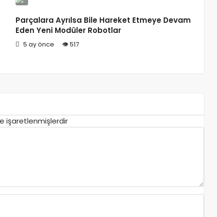
Parçalara Ayrılsa Bile Hareket Etmeye Devam
Eden Yeni Modüler Robotlar
5 ay önce
517
le işaretlenmişlerdir