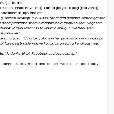
dığını belirtti.
ımcı sunumlarında hayal ettiği karma gerçeklik başlığına verdiği
 odaklanması için ikna etti.
u sözleri paylaştı:
“Oculus VR üzerinden benimle yıllarca çalışan
e bana planlama sıramın mantıksız olduğunu söyledi. Doğru bir
üstünlük yarışını kazanma takıntımın olduğunu ve beni işten
 düşündüler.”
te şunu yazdı:
“Bu ortak çaba için her şeye sahip olmak oldukça
irlikte geliştirdiklerimiz ve kovulduktan sonra kendi başımıza
du:
“Anduril artık bir Facebook sayfasına sahip.”
or-palmer-luckey-meta-and-anduril-work-on-mixed-reality-