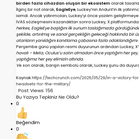
birden fazla cihazdan oluşan bir ekosistem
olarak tasarlan
İlginç bir not olarak,
EagleEye
, Luckey’nin Anduril’in ilk yatır
isimdi. Ancak yatırımcıları, Luckey’yi önce yazılım geliştirmeye
IVAS sözleşmesini kazandıktan sonra Luckey, X platformunda ş
herkes, EagleEye başlığını ilk sunum taslağımızda gördüğünd
şekilde, artırılmış ve sanal gerçekliğin geleceği hakkında bir 
atanların yanıldığını kanıtlama çabasına fazla odaklandığımı
Perşembe günü yapılan resmi duyurunun ardından Luckey, X’
havalı – Meta, Oculus’u satın almadan önce yaptığım her şey, b
yaptığımız her şey elimizin altında.
V
e son olarak, barışın sembolü olarak, Luckey şunu da duyur
Kaynak:
https://techcrunch.com/2025/05/29/in-a-victory-f
headsets-for-the-military/
Post Views:
156
Bu Yazıya Tepkiniz Ne Oldu?
0
Beğendim
0