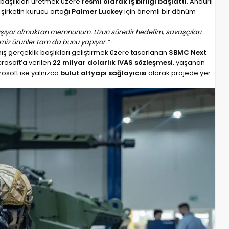
) başlıkları üretmek üzere
resmi olarak iş birliği başlattı
. Anduril
şirketin kurucu ortağı
Palmer Luckey
için önemli bir dönüm
alışıyor olmaktan memnunum. Uzun süredir hedefim, savaşçıları
imiz ürünler tam da bunu yapıyor.”
ılmış gerçeklik başlıkları geliştirmek üzere tasarlanan
SBMC Next
crosoft’a verilen
22 milyar dolarlık IVAS sözleşmesi
, yaşanan
crosoft ise yalnızca
bulut altyapı sağlayıcısı
olarak projede yer