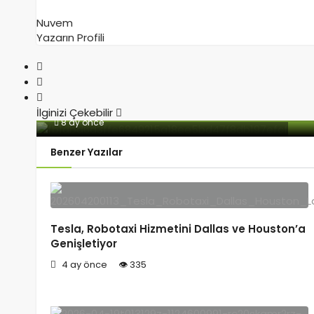
Nuvem
Yazarın Profili
İlginizi Çekebilir
8 ay önce
Bir Starlink Uydusu Yörüngede Patladı
Benzer Yazılar
Tesla, Robotaxi Hizmetini Dallas ve Houston’a
Genişletiyor
4 ay önce
335