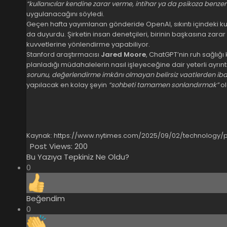
“kullanıcılar kendine zarar verme, intihar ya da psikoza benzer z
uygulanacağını söyledi.
Geçen hafta yayımlanan gönderide OpenAI, sıkıntı içindeki kulla
da duyurdu. Şirketin insan denetçileri, birinin başkasına zara
kuvvetlerine yönlendirme yapabiliyor.
Stanford araştırmacısı
Jared Moore
, ChatGPT’nin ruh sağlığı 
planladığı müdahalelerin nasıl işleyeceğine dair yeterli ayrın
sorunu, değerlendirme imkânı olmayan belirsiz vaatlerden iba
yapılacak en kolay şeyin
“sohbeti tamamen sonlandırmak”
ol
Kaynak:
https://www.nytimes.com/2025/09/02/technology/p
Post Views:
200
Bu Yazıya Tepkiniz Ne Oldu?
0
Beğendim
0