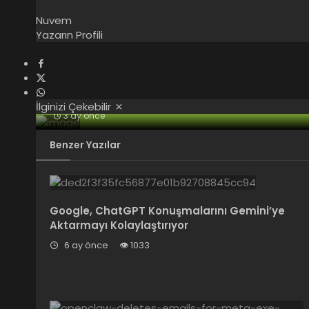
Nuvem
Yazarın Profili
İlginizi Çekebilir
3 ay önce
ChatGPT Artık Banka Hesaplarını Analiz E
Benzer Yazılar
Google, ChatGPT Konuşmalarını Gemini’ye
Aktarmayı Kolaylaştırıyor
6 ay önce
1033