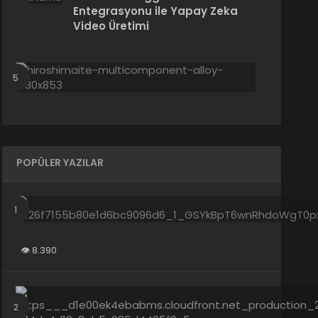
Entegrasyonu ile Yapay Zeka
Video Üretimi
Hiroşima
Atom
Bombası
Oluşturd
Daha
Önce
Bilinmey
POPÜLER YAZILAR
Bir
Madde
Keşfedild
8.390