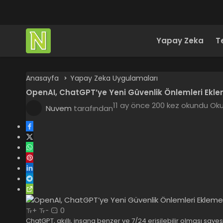
Yapay Zeka
T
Anasayfa
Yapay Zeka Uygulamaları
OpenAI, ChatGPT’ye Yeni Güvenlik Önlemleri Eklem
11 ay önce
200 kez okundu
Oku
Nuvem
tarafından
0
+
-
ChatGPT, akıllı, insana benzer ve 7/24 erişilebilir olması sayes