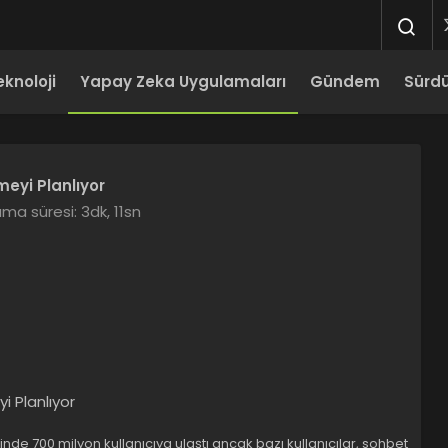
eknoloji
Yapay Zeka Uygulamaları
Gündem
Sürdür
eyi Planlıyor
ma süresi: 3dk, 11sn
inde 700 milyon kullanıcıya ulaştı ancak bazı kullanıcılar, sohbet