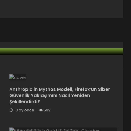
debilecek
Anthropic’in Mythos Modeli, Firefox’un Siber
Güvenlik Yaklaşımını Nasıl Yeniden
Şekillendirdi?
3 ay önce
599