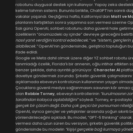
robotunu duygusal destek için kullanıyor. Yapay zeka destekli 
kelime tahmin sistemi. Bununla birlikte, ChatGPT’nin sanrılı dü
vakalar yaşandı. Geçtiğimiz hafta, Kaliforniya’dan
Matt ve M
planlarını tartıştıktan sonra yaşamına son vermesi üzerine Op
Salı günü OpenAI, sohbet robotunu daha güvenli hale getirmek i
özelliklerin “önümüzdeki ay içinde” devreye gireceğini belirt
nasıl yanıt verdiğini kontrol edebilecek.”
ve
“sistem, gençlerin 
alabilecek.”
OpenAI’nin gönderisinde, geliştirici topluluğun bu 
ifade edildi.
Google ve Meta dahil olmak üzere diğer YZ sohbet robotu üret
tanımladığı özellik, Florida’lı bir annenin, oğlu intihar ettikt
benzer şekilde, daha ayrıntılı görünüyor.
Character.AI
platfo
davetiye göndermek zorunda. Şirketin güvenlik çalışmaların
açıklamada ebeveyn kontrolünün kullanımının yaygın olmadığı
Çocuklara güvenli medya sağlanmasını savunan kâr amacı
olan
Robbie Torney
, ebeveyn kontrollerinin
“kurulmasının zo
tarafından kolayca aşılabildiğini”
söyledi. Torney, e-postayla
gerçek bir çözüm değil. Daha çok geçici bir pansuman niteliği
OpenAI, ayrıca gençler ve yetişkinler arasında yoğun sıkıntı beli
yönlendirileceğini açıkladı. Bu model, “GPT-5 thinking” olarak 
vermesi daha uzun süren bu versiyon, şirketin güvenlik politika
gönderisinde bu modelin
“kişiyi gerçekle bağ kurmaya yönelt