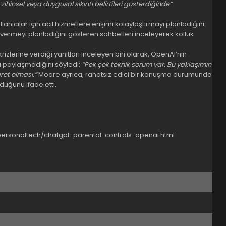
ihinsel veya duygusal sıkıntı belirtileri gösterdiğinde”
nıcılar için acil hizmetlere erişimi kolaylaştırmayı planladığını
r vermeyi planladığını gösteren sohbetleri inceleyerek kolluk
krizlerine verdiği yanıtları inceleyen biri olarak, OpenAI’nin
tı paylaşmadığını söyledi:
“Pek çok teknik sorum var. Bu yaklaşımın
ret olması.”
Moore ayrıca, rahatsız edici bir konuşma durumunda
duğunu ifade etti.
ersonaltech/chatgpt-parental-controls-openai.html