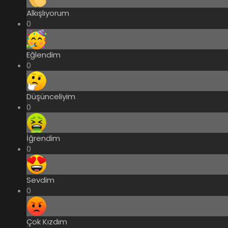
Alkışlıyorum
0
Eğlendim
0
Düşünceliyim
0
İğrendim
0
Sevdim
0
Çok Kızdım