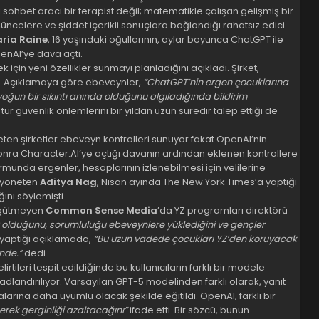
sohbet aracı bir terapist değil; matematikle çalışan gelişmiş bir
şüncelere ve şiddet içerikli sonuçlara bağlandığı rahatsız edici
aria Raine
, 16 yaşındaki oğullarının, aylar boyunca ChatGPT ile
enAI’ye dava açtı.
çin yeni özellikler sunmayı planladığını açıkladı. Şirket,
ti. Açıklamaya göre ebeveynler,
“ChatGPT’nin ergen çocuklarına
yoğun bir sıkıntı anında olduğunu algıladığında bildirim
tür güvenlik önlemlerini bir yıldan uzun süredir talep ettiği de
en şirketler ebeveyn kontrolleri sunuyor fakat OpenAI’nin
en sonra Character.AI’ye açtığı davanın ardından eklenen kontrollere
rmunda ergenler, hesaplarının izlenebilmesi için velilerine
ı yöneten
Aditya Nag
, Nisan ayında The New York Times’a yaptığı
nı söylemişti.
 gütmeyen
Common Sense Media
’da YZ programları direktörü
r olduğunu, sorumluluğu ebeveynlere yüklediğini ve gençler
 yaptığı açıklamada,
“Bu uzun vadede çocukları YZ’den koruyacak
nde.”
dedi.
rtileri tespit edildiğinde bu kullanıcıların farklı bir modele
adlandırılıyor. Varsayılan GPT-5 modelinden farklı olarak, yanıt
larına daha uyumlu olacak şekilde eğitildi. OpenAI, farklı bir
erek gerginliği azaltacağını”
ifade etti. Bir sözcü, bunun