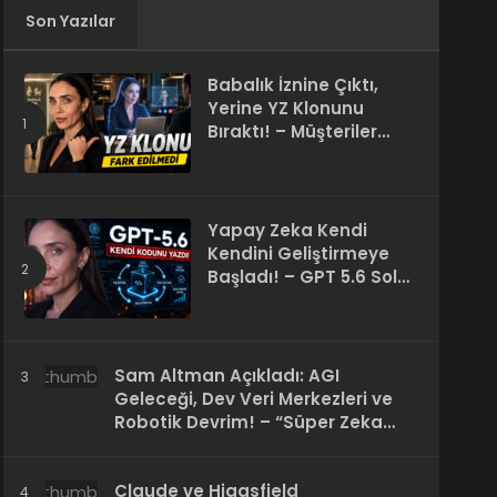
Son Yazılar
Babalık İznine Çıktı,
Yerine YZ Klonunu
Bıraktı! – Müşteriler
Farkı Anlamadı
Yapay Zeka Kendi
Kendini Geliştirmeye
Başladı! – GPT 5.6 Sol
Kendi Kodunu Yazdı
Sam Altman Açıkladı: AGI
Geleceği, Dev Veri Merkezleri ve
Robotik Devrim! – “Süper Zeka
Herkesin Hakkı”
Claude ve Higgsfield