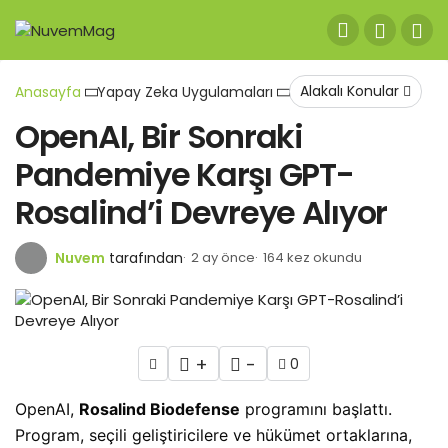
Alakalı Konular
Anasayfa
Yapay Zeka Uygulamaları
OpenAI, Bir Sonraki
Pandemiye Karşı GPT-
Rosalind’i Devreye Alıyor
Nuvem
tarafından
2 ay önce
164 kez okundu
+
-
0
OpenAI,
Rosalind Biodefense
programını başlattı.
Program, seçili geliştiricilere ve hükümet ortaklarına,