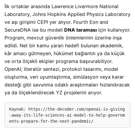
İlk ortaklar arasında Lawrence Livermore National
Laboratory, Johns Hopkins Applied Physics Laboratory
ve aşı girişimi CEPI yer alıyor. Fourth Eon and
SecureDNA ise bu modeli
DNA taraması
için kullanıyor.
Program, mevcut güvenlik önlemlerinin üzerine inşa
edildi. Net bir kamu yararı hedefi bulunan akademik,
kâr amacı gütmeyen, hükümet bağlantılı ya da küçük
ve orta ölçekli ekipler programa başvurabiliyor.
OpenAI; literatür sentezi, protokol tasarımı, model
oluşturma, veri uyumlaştırma, simülasyon veya karar
desteği gibi savunma odaklı araştırmaları hızlandıracak
ya da ölçeklendirecek YZ projelerini arıyor.
Kaynak: 
https://the-decoder.com/openai-is-giving
-away-its-life-sciences-ai-model-to-help-governm
ents-prepare-for-the-next-pandemic/