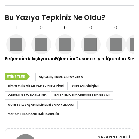
Bu Yazıya Tepkiniz Ne Oldu?
1
0
0
0
0
0
Beğendim
Alkışlıyorum
Eğlendim
Düşünceliyim
İğrendim
Sevd
ETIKETLER
AŞI GELIŞTIRME YAPAY ZEKA
BIYOLOJIK SILAH YAPAY ZEKA RISKI
CEPI AŞI GIRIŞIMI
OPENAI GPT-ROSALIND
ROSALIND BIODEFENSE PROGRAMI
ÜCRETSIZ YAŞAM BILIMLERI YAPAY ZEKASI
YAPAY ZEKA PANDEMI HAZIRLIĞI
YAZARIN PROFILI