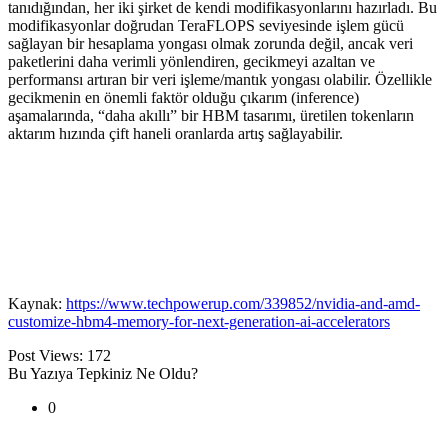
tanıdığından, her iki şirket de kendi modifikasyonlarını hazırladı. Bu
modifikasyonlar doğrudan TeraFLOPS seviyesinde işlem gücü
sağlayan bir hesaplama yongası olmak zorunda değil, ancak veri
paketlerini daha verimli yönlendiren, gecikmeyi azaltan ve
performansı artıran bir veri işleme/mantık yongası olabilir. Özellikle
gecikmenin en önemli faktör olduğu çıkarım (inference)
aşamalarında, “daha akıllı” bir HBM tasarımı, üretilen tokenların
aktarım hızında çift haneli oranlarda artış sağlayabilir.
Kaynak:
https://www.techpowerup.com/339852/nvidia-and-amd-
customize-hbm4-memory-for-next-generation-ai-accelerators
Post Views:
172
Bu Yazıya Tepkiniz Ne Oldu?
0