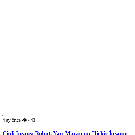
4 ay önce
443
Çinli İnsansı Robot, Yarı Maratonu Hiçbir İnsanın