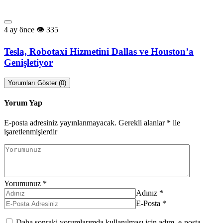
4 ay önce
335
Tesla, Robotaxi Hizmetini Dallas ve Houston’a
Genişletiyor
Yorumları Göster (0)
Yorum Yap
E-posta adresiniz yayınlanmayacak.
Gerekli alanlar
*
ile
işaretlenmişlerdir
Yorumunuz
*
Adınız
*
E-Posta
*
Daha sonraki yorumlarımda kullanılması için adım, e-posta