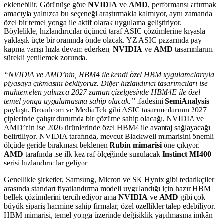
eklenebilir. Görünüşe göre
NVIDIA
ve
AMD
, performansı artırmak
amacıyla yalnızca bu seçeneği araştırmakla kalmıyor, aynı zamanda
özel bir temel yonga ile aktif olarak uygulama geliştiriyor.
Böylelikle, hızlandırıcılar üçüncü taraf ASIC çözümlerine kıyasla
yaklaşık üçte bir oranında önde olacak. YZ ASIC pazarında pay
kapma yarışı hızla devam ederken,
NVIDIA
ve
AMD
tasarımlarını
sürekli yenilemek zorunda.
“NVIDIA ve AMD’nin, HBM4 ile kendi özel HBM uygulamalarıyla
piyasaya çıkmasını bekliyoruz. Diğer hızlandırıcı tasarımcıları ise
muhtemelen yalnızca 2027 zaman çizelgesinde HBM4E ile özel
temel yonga uygulamasına sahip olacak.”
ifadesini
SemiAnalysis
paylaştı. Broadcom ve MediaTek gibi ASIC tasarımcılarının 2027
çiplerinde çalışır durumda bir çözüme sahip olacağı, NVIDIA ve
AMD’nin ise 2026 ürünlerinde özel HBM4 ile avantaj sağlayacağı
belirtiliyor. NVIDIA tarafında, mevcut Blackwell mimarisini önemli
ölçüde geride bırakması beklenen
Rubin mimarisi
öne çıkıyor.
AMD
tarafında ise ilk kez raf ölçeğinde sunulacak
Instinct MI400
serisi hızlandırıcılar geliyor.
Genellikle şirketler, Samsung, Micron ve SK Hynix gibi tedarikçiler
arasında standart fiyatlandırma modeli uygulandığı için hazır HBM
bellek çözümlerini tercih ediyor ama
NVIDIA
ve
AMD
gibi çok
büyük sipariş hacmine sahip firmalar, özel özellikler talep edebiliyor.
HBM mimarisi, temel yonga üzerinde değişiklik yapılmasına imkân