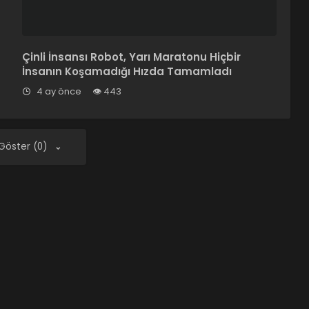
Çinli İnsansı Robot, Yarı Maratonu Hiçbir
İnsanın Koşamadığı Hızda Tamamladı
4 ay önce
443
 Göster (0)