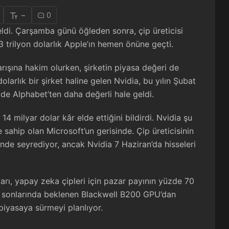
-
0
geldi. Çarşamba günü öğleden sonra, çip üreticisi
3 trilyon dolarlık Apple’ın hemen önüne geçti.
rışına hakim olurken, şirketin piyasa değeri de
larlık bir şirket haline gelen Nvidia, bu yılın Şubat
e Alphabet’ten daha değerli hale geldi.
14 milyar dolar kâr elde ettiğini bildirdi. Nvidia şu
 sahip olan Microsoft’un gerisinde. Çip üreticisinin
inde seyrediyor, ancak Nvidia 7 Haziran’da hisseleri
arı, yapay zeka çipleri için pazar payının yüzde 70
ılın sonlarında beklenen Blackwell B200 GPU’dan
piyasaya sürmeyi planlıyor.