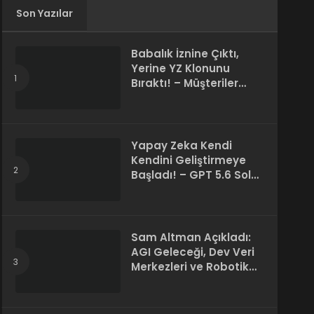
Son Yazılar
Babalık İznine Çıktı,
Yerine YZ Klonunu
Bıraktı! – Müşteriler
Farkı Anlamadı
Yapay Zeka Kendi
Kendini Geliştirmeye
Başladı! – GPT 5.6 Sol
Kendi Kodunu Yazdı
Sam Altman Açıkladı:
AGI Geleceği, Dev Veri
Merkezleri ve Robotik
Devrim! – “Süper Zeka
Herkesin Hakkı”