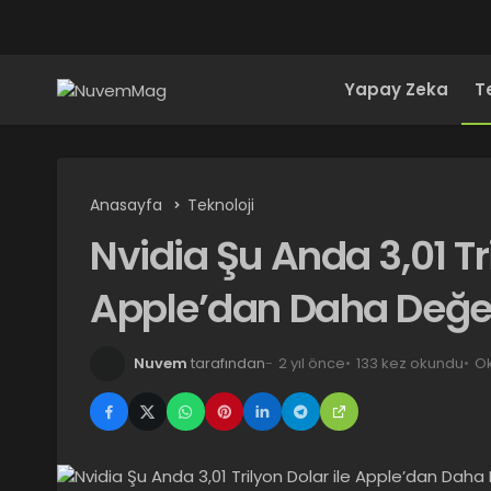
Yapay Zeka
T
Anasayfa
Teknoloji
Nvidia Şu Anda 3,01 Tri
Apple’dan Daha Değer
Nuvem
tarafından
2 yıl önce
133 kez okundu
Ok