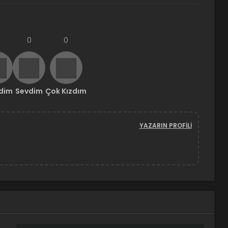
0
0
ndim
Sevdim
Çok Kızdım
YAZARIN PROFILI