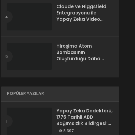
Claude ve Higgsfield
Entegrasyonu ile
Yapay Zeka Video
Üretimi
Hiroşima Atom
Bombasının
Oluşturduğu Daha
Önce Bilinmeyen Bir
Madde Keşfedildi
POPÜLER YAZILAR
Yapay Zeka Dedektörü,
1776 Tarihli ABD
Bağımsızlık Bildirgesi’ni
“Yapay Zeka
8.397