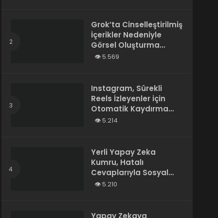
Tarafından Yazılmış”
Olarak Tanımladı
Grok’ta Cinselleştirilmiş
İçerikler Nedeniyle
Görsel Oluşturma
Kısıtlandı
5.569
Instagram, Sürekli
Reels İzleyenler için
Otomatik Kaydırma
Özelliğini Test Ediyor
5.214
Yerli Yapay Zeka
Kumru, Hatalı
Cevaplarıyla Sosyal
Medyada Gündem
5.210
Oldu
Yapay Zekaya