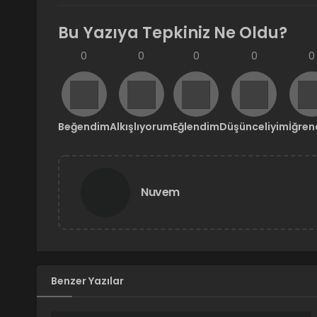
Bu Yazıya Tepkiniz Ne Oldu?
0
0
0
0
0
Beğendim
Alkışlıyorum
Eğlendim
Düşünceliyim
İğre
Nuvem
Benzer Yazılar