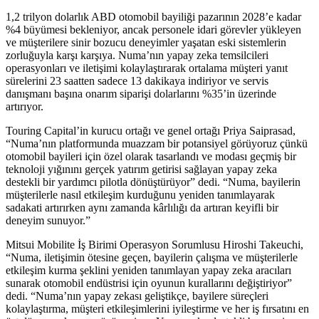
1,2 trilyon dolarlık ABD otomobil bayiliği pazarının 2028’e kadar
%4 büyümesi bekleniyor, ancak personele idari görevler yükleyen
ve müşterilere sinir bozucu deneyimler yaşatan eski sistemlerin
zorluğuyla karşı karşıya. Numa’nın yapay zeka temsilcileri
operasyonları ve iletişimi kolaylaştırarak ortalama müşteri yanıt
sürelerini 23 saatten sadece 13 dakikaya indiriyor ve servis
danışmanı başına onarım siparişi dolarlarını %35’in üzerinde
artırıyor.
Touring Capital’in kurucu ortağı ve genel ortağı Priya Saiprasad,
“Numa’nın platformunda muazzam bir potansiyel görüyoruz çünkü
otomobil bayileri için özel olarak tasarlandı ve modası geçmiş bir
teknoloji yığınını gerçek yatırım getirisi sağlayan yapay zeka
destekli bir yardımcı pilotla dönüştürüyor” dedi. “Numa, bayilerin
müşterilerle nasıl etkileşim kurduğunu yeniden tanımlayarak
sadakati artırırken aynı zamanda kârlılığı da artıran keyifli bir
deneyim sunuyor.”
Mitsui Mobilite İş Birimi Operasyon Sorumlusu Hiroshi Takeuchi,
“Numa, iletişimin ötesine geçen, bayilerin çalışma ve müşterilerle
etkileşim kurma şeklini yeniden tanımlayan yapay zeka aracıları
sunarak otomobil endüstrisi için oyunun kurallarını değiştiriyor”
dedi. “Numa’nın yapay zekası geliştikçe, bayilere süreçleri
kolaylaştırma, müşteri etkileşimlerini iyileştirme ve her iş fırsatını en