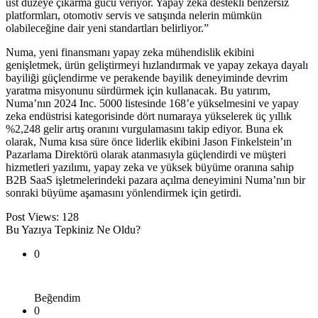
üst düzeye çıkarma gücü veriyor. Yapay zeka destekli benzersiz
platformları, otomotiv servis ve satışında nelerin mümkün
olabileceğine dair yeni standartları belirliyor.”
Numa, yeni finansmanı yapay zeka mühendislik ekibini
genişletmek, ürün geliştirmeyi hızlandırmak ve yapay zekaya dayalı
bayiliği güçlendirme ve perakende bayilik deneyiminde devrim
yaratma misyonunu sürdürmek için kullanacak. Bu yatırım,
Numa’nın 2024 Inc. 5000 listesinde 168’e yükselmesini ve yapay
zeka endüstrisi kategorisinde dört numaraya yükselerek üç yıllık
%2,248 gelir artış oranını vurgulamasını takip ediyor. Buna ek
olarak, Numa kısa süre önce liderlik ekibini Jason Finkelstein’ın
Pazarlama Direktörü olarak atanmasıyla güçlendirdi ve müşteri
hizmetleri yazılımı, yapay zeka ve yüksek büyüme oranına sahip
B2B SaaS işletmelerindeki pazara açılma deneyimini Numa’nın bir
sonraki büyüme aşamasını yönlendirmek için getirdi.
Post Views:
128
Bu Yazıya Tepkiniz Ne Oldu?
0
Beğendim
0