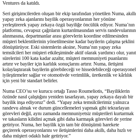
Ventures da katıldı.
Seri girişimcilerden oluşan bir ekip tarafından yönetilen Numa, akıllı
yapay zeka ajanlarını bayilik operasyonlarının her yönüne
yerleştirerek yapay zekaya özgü bayiliğe öncülük ediyor. Numa’nın
platformu, cevapsız çağrıların kurtarılmasından servis randevularının
alınmasına, departmanlar arası görevlerin koordine edilmesinden
müşteri beklentilerinin yönetilmesine kadar bayilerin çalışma şeklini
dönüştürüyor. Eski sistemlerin aksine, Numa’nın yapay zeka
temsilcileri her müşteri etkileşiminde aktif olarak yardımcı olur, yanıt
sürelerini 100 kata kadar azaltır, müşteri memnuniyeti puanlarını
artırır ve bayiler için karlılık sonuçlarını artırır. Numa, iletişimi
kolaylaştırarak bayilerin görebileceği ve hissedebileceği operasyonel
iyileştirmeler sağlar ve otomotivde verimlilik, üretkenlik ve kârlılık
için yeni bir standart belirler.
Numa CEO’su ve kurucu ortağı Tasso Roumeliotis, “Bayiliklerin
özünde nasıl çalıştığını yeniden tasarlayan, yapay zekaya dayalı bir
bayilik inşa ediyoruz” dedi. “Yapay zeka temsilcilerimiz yalnızca
randevu almak ve durum güncellemeleri yapmak gibi tekrarlayan
görevleri değil, aynı zamanda memnuniyetsiz müşterileri kurtarmak
ve takasların kilidini açmak gibi daha karmaşık görevleri de yerine
getiriyor. Numa, her bayilik için tam bir dönüşümü harekete
geçirerek operasyonlarını ve iletişimlerini daha akıllı, daha hızlı ve
daha müşteri odaklı hale getiriyor.”