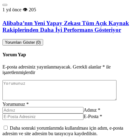
1 yıl önce
205
Alibaba’nın Yeni Yapay Zekası Tüm Açık Kaynak
Rakiplerinden Daha İyi Performans Gösteriyor
Yorumları Göster (0)
Yorum Yap
E-posta adresiniz yayınlanmayacak.
Gerekli alanlar
*
ile
işaretlenmişlerdir
Yorumunuz
*
Adınız
*
E-Posta
*
Daha sonraki yorumlarımda kullanılması için adım, e-posta
adresim ve site adresim bu tarayıcıya kaydedilsin.