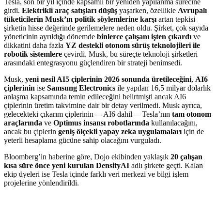
Tesla, son bir yıl içinde kapsamlı bir yeniden yapılanma sürecine
girdi.
Elektrikli araç satışları düşüş
yaşarken, özellikle
Avrupalı
tüketicilerin Musk’ın politik söylemlerine karşı
artan tepkisi
şirketin hisse değerinde gerilemelere neden oldu. Şirket, çok sayıda
yöneticinin ayrıldığı dönemde
binlerce çalışanı işten çıkardı
ve
dikkatini daha fazla
YZ destekli otonom sürüş teknolojileri ile
robotik sistemlere
çevirdi. Musk, bu süreçte teknoloji şirketleri
arasındaki entegrasyonu güçlendiren bir strateji benimsedi.
Musk,
yeni nesil AI5 çiplerinin 2026 sonunda üretileceğini
,
AI6
çiplerinin
ise
Samsung Electronics
ile yapılan 16,5 milyar dolarlık
anlaşma kapsamında temin edileceğini belirtmişti ancak AI6
çiplerinin üretim takvimine dair bir detay verilmedi. Musk ayrıca,
gelecekteki çıkarım çiplerinin —AI6 dahil— Tesla’nın
tam otonom
araçlarında
ve
Optimus insansı robotlarında
kullanılacağını,
ancak bu çiplerin
geniş ölçekli yapay zeka uygulamaları
için de
yeterli hesaplama gücüne sahip olacağını vurguladı.
Bloomberg’in haberine göre, Dojo ekibinden yaklaşık
20 çalışan
kısa süre önce yeni kurulan DensityAI
adlı şirkete geçti. Kalan
ekip üyeleri ise Tesla içinde farklı veri merkezi ve bilgi işlem
projelerine yönlendirildi.