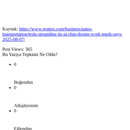
Kaynak:
https://www.reuters.com/business/autos-
transportation/tesla-streamline-its-ai-chip-design-work-musk-says-
2025-08-07/
Post Views:
365
Bu Yazıya Tepkiniz Ne Oldu?
0
Beğendim
0
Alkışlıyorum
0
Eğlendim