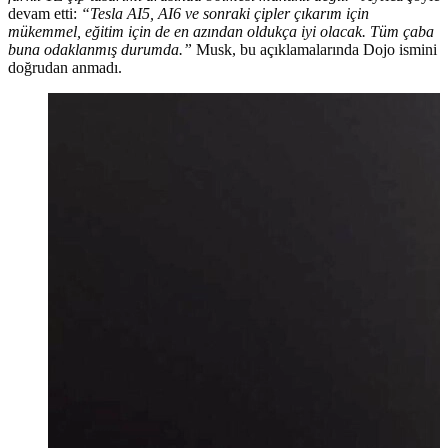
devam etti:
“Tesla AI5, AI6 ve sonraki çipler çıkarım için
mükemmel, eğitim için de en azından oldukça iyi olacak. Tüm çaba
buna odaklanmış durumda.”
Musk, bu açıklamalarında Dojo ismini
doğrudan anmadı.