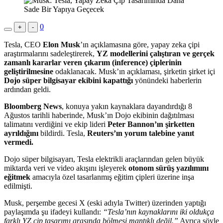
0
+
-
Tesla, CEO
Elon Musk
’ın açıklamasına göre, yapay zeka çipi
araştırmalarını sadeleştirerek,
YZ modellerini çalıştıran ve gerçek
zamanlı kararlar veren çıkarım (inference) çiplerinin
geliştirilmesine
odaklanacak. Musk’ın açıklaması, şirketin şirket içi
Dojo süper bilgisayar ekibini kapattığı
yönündeki haberlerin
ardından geldi.
Bloomberg News
, konuya yakın kaynaklara dayandırdığı 8
Ağustos tarihli haberinde, Musk’ın Dojo ekibinin dağıtılması
talimatını verdiğini ve ekip lideri
Peter Bannon’ın şirketten
ayrıldığını
bildirdi. Tesla,
Reuters’ın yorum talebine yanıt
vermedi.
Dojo süper bilgisayarı, Tesla elektrikli araçlarından gelen büyük
miktarda veri ve video akışını işleyerek
otonom sürüş yazılımını
eğitmek
amacıyla özel tasarlanmış eğitim çipleri üzerine inşa
edilmişti.
Musk, perşembe gecesi X (eski adıyla Twitter) üzerinden yaptığı
paylaşımda şu ifadeyi kullandı:
“Tesla’nın kaynaklarını iki oldukça
farklı YZ çip tasarımı arasında bölmesi mantıklı değil.”
Ayrıca şöyle