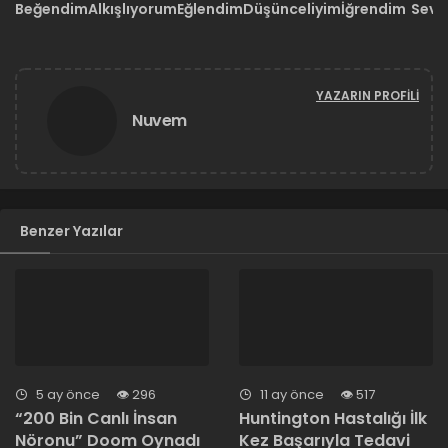
Beğendim
Alkışlıyorum
Eğlendim
Düşünceliyim
İğrendim
Sevd
YAZARIN PROFILI
Nuvem
Benzer Yazılar
5 ay önce
296
11 ay önce
517
“200 Bin Canlı İnsan
Huntington Hastalığı İlk
Nöronu” Doom Oynadı
Kez Başarıyla Tedavi