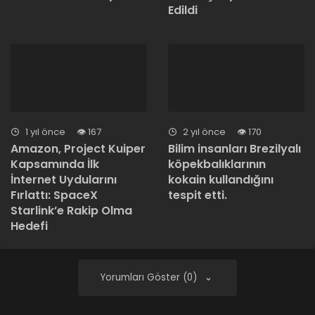
Edildi
1 yıl önce
167
2 yıl önce
170
Amazon, Project Kuiper
Bilim insanları Brezilyalı
Kapsamında İlk
köpekbalıklarının
İnternet Uydularını
kokain kullandığını
Fırlattı: SpaceX
tespit etti.
Starlink’e Rakip Olma
Hedefi
Yorumları Göster (0)