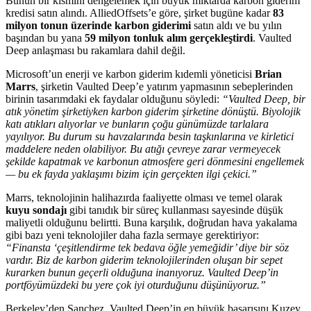
Bunun bir kısmını dengelemek için büyük miktarda karbon giderim
kredisi satın alındı. AlliedOffsets’e göre, şirket bugüne kadar
83
milyon tonun üzerinde karbon giderimi
satın aldı ve bu yılın
başından bu yana
59 milyon tonluk alım gerçekleştirdi
. Vaulted
Deep anlaşması bu rakamlara dahil değil.
Microsoft’un enerji ve karbon giderim kıdemli yöneticisi
Brian
Marrs
, şirketin Vaulted Deep’e yatırım yapmasının sebeplerinden
birinin tasarımdaki ek faydalar olduğunu söyledi:
“Vaulted Deep, bir
atık yönetim şirketiyken karbon giderim şirketine dönüştü. Biyolojik
katı atıkları alıyorlar ve bunların çoğu günümüzde tarlalara
yayılıyor. Bu durum su havzalarında besin taşkınlarına ve kirletici
maddelere neden olabiliyor. Bu atığı çevreye zarar vermeyecek
şekilde kapatmak ve karbonun atmosfere geri dönmesini engellemek
— bu ek fayda yaklaşımı bizim için gerçekten ilgi çekici.”
Marrs, teknolojinin halihazırda faaliyette olması ve temel olarak
kuyu sondajı
gibi tanıdık bir süreç kullanması sayesinde düşük
maliyetli olduğunu belirtti. Buna karşılık, doğrudan hava yakalama
gibi bazı yeni teknolojiler daha fazla sermaye gerektiriyor:
“Finansta ‘çeşitlendirme tek bedava öğle yemeğidir’ diye bir söz
vardır. Biz de karbon giderim teknolojilerinden oluşan bir sepet
kurarken bunun geçerli olduğuna inanıyoruz. Vaulted Deep’in
portföyümüzdeki bu yere çok iyi oturduğunu düşünüyoruz.”
Berkeley’den Sanchez, Vaulted Deep’in en büyük başarısını Kuzey