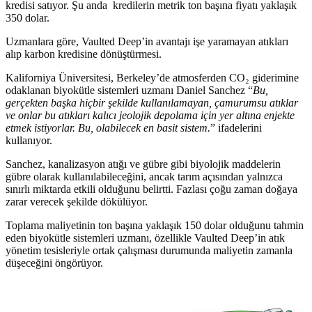
kredisi satıyor. Şu anda kredilerin metrik ton başına fiyatı yaklaşık
350 dolar.
Uzmanlara göre, Vaulted Deep’in avantajı işe yaramayan atıkları
alıp karbon kredisine dönüştürmesi.
Kaliforniya Üniversitesi, Berkeley’de atmosferden CO₂ giderimine
odaklanan biyokütle sistemleri uzmanı Daniel Sanchez “
Bu,
gerçekten başka hiçbir şekilde kullanılamayan, çamurumsu atıklar
ve onlar bu atıkları kalıcı jeolojik depolama için yer altına enjekte
etmek istiyorlar. Bu, olabilecek en basit sistem.
” ifadelerini
kullanıyor.
Sanchez, kanalizasyon atığı ve gübre gibi biyolojik maddelerin
gübre olarak kullanılabileceğini, ancak tarım açısından yalnızca
sınırlı miktarda etkili olduğunu belirtti. Fazlası çoğu zaman doğaya
zarar verecek şekilde dökülüyor.
Toplama maliyetinin ton başına yaklaşık 150 dolar olduğunu tahmin
eden biyokütle sistemleri uzmanı, özellikle Vaulted Deep’in atık
yönetim tesisleriyle ortak çalışması durumunda maliyetin zamanla
düşeceğini öngörüyor.