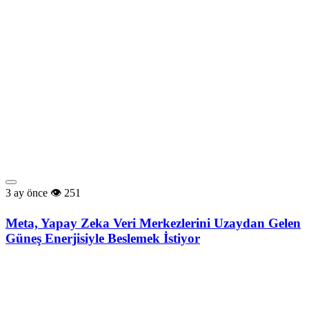
3 ay önce
251
Meta, Yapay Zeka Veri Merkezlerini Uzaydan Gelen
Güneş Enerjisiyle Beslemek İstiyor