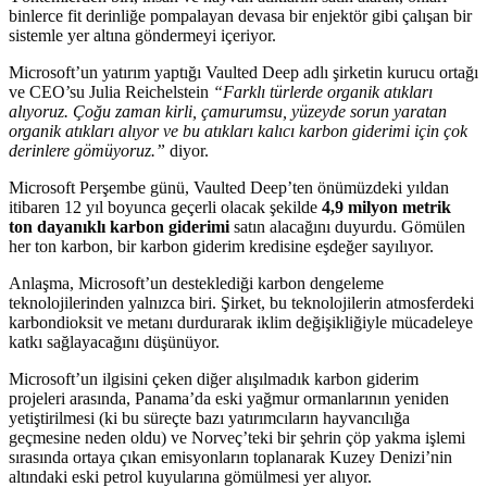
binlerce fit derinliğe pompalayan devasa bir enjektör gibi çalışan bir
sistemle yer altına göndermeyi içeriyor.
Microsoft’un yatırım yaptığı Vaulted Deep adlı şirketin kurucu ortağı
ve CEO’su Julia Reichelstein
“Farklı türlerde organik atıkları
alıyoruz. Çoğu zaman kirli, çamurumsu, yüzeyde sorun yaratan
organik atıkları alıyor ve bu atıkları kalıcı karbon giderimi için çok
derinlere gömüyoruz.”
diyor.
Microsoft Perşembe günü, Vaulted Deep’ten önümüzdeki yıldan
itibaren 12 yıl boyunca geçerli olacak şekilde
4,9 milyon metrik
ton dayanıklı karbon giderimi
satın alacağını duyurdu. Gömülen
her ton karbon, bir karbon giderim kredisine eşdeğer sayılıyor.
Anlaşma, Microsoft’un desteklediği karbon dengeleme
teknolojilerinden yalnızca biri. Şirket, bu teknolojilerin atmosferdeki
karbondioksit ve metanı durdurarak iklim değişikliğiyle mücadeleye
katkı sağlayacağını düşünüyor.
Microsoft’un ilgisini çeken diğer alışılmadık karbon giderim
projeleri arasında, Panama’da eski yağmur ormanlarının yeniden
yetiştirilmesi (ki bu süreçte bazı yatırımcıların hayvancılığa
geçmesine neden oldu) ve Norveç’teki bir şehrin çöp yakma işlemi
sırasında ortaya çıkan emisyonların toplanarak Kuzey Denizi’nin
altındaki eski petrol kuyularına gömülmesi yer alıyor.