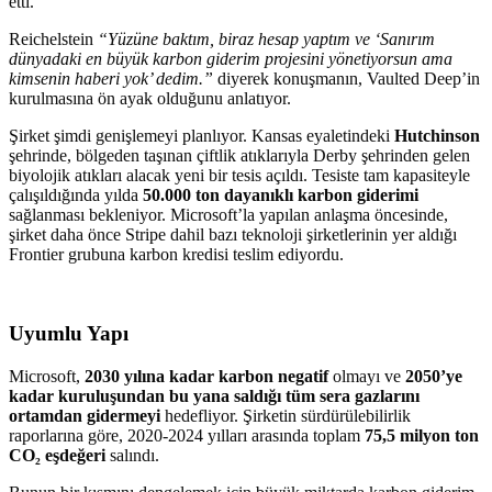
etti.
Reichelstein
“Yüzüne baktım, biraz hesap yaptım ve ‘Sanırım
dünyadaki en büyük karbon giderim projesini yönetiyorsun ama
kimsenin haberi yok’ dedim.”
diyerek konuşmanın, Vaulted Deep’in
kurulmasına ön ayak olduğunu anlatıyor.
Şirket şimdi genişlemeyi planlıyor. Kansas eyaletindeki
Hutchinson
şehrinde, bölgeden taşınan çiftlik atıklarıyla Derby şehrinden gelen
biyolojik atıkları alacak yeni bir tesis açıldı. Tesiste tam kapasiteyle
çalışıldığında yılda
50.000 ton dayanıklı karbon giderimi
sağlanması bekleniyor. Microsoft’la yapılan anlaşma öncesinde,
şirket daha önce Stripe dahil bazı teknoloji şirketlerinin yer aldığı
Frontier grubuna karbon kredisi teslim ediyordu.
Uyumlu Yapı
Microsoft,
2030 yılına kadar karbon negatif
olmayı ve
2050’ye
kadar kuruluşundan bu yana saldığı tüm sera gazlarını
ortamdan gidermeyi
hedefliyor. Şirketin sürdürülebilirlik
raporlarına göre, 2020-2024 yılları arasında toplam
75,5 milyon ton
CO₂ eşdeğeri
salındı.