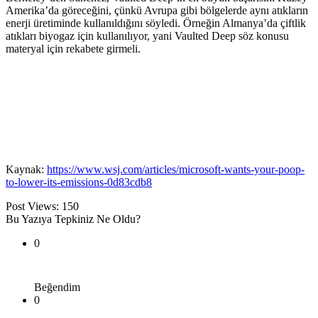
Amerika’da göreceğini, çünkü Avrupa gibi bölgelerde aynı atıkların
enerji üretiminde kullanıldığını söyledi. Örneğin Almanya’da çiftlik
atıkları biyogaz için kullanılıyor, yani Vaulted Deep söz konusu
materyal için rekabete girmeli.
Kaynak:
https://www.wsj.com/articles/microsoft-wants-your-poop-
to-lower-its-emissions-0d83cdb8
Post Views:
150
Bu Yazıya Tepkiniz Ne Oldu?
0
Beğendim
0