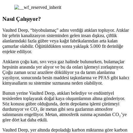
Nasıl Çalışıyor?
Vaulted Deep, “biyobulamaç” adını verdiği atıkları topluyor. Atıklar
bir şehrin kanalizasyon sisteminden gelen insan dışkısı, çiftlik
alanlarındaki fazla gübre veya kağıt fabrikalarından arta kalan
çamurlar olabilir. Öğütüldükten sonra yaklaşık 5.000 fit derinliğe
enjekte ediliyor.
Atıkların çoğu katı, sıvı veya gaz halinde bulunurken, bulamaçlar
hepsinin arasında yer alıyor ve bu da onları işlemeyi zorlaştırıyor.
Çoğu zaman ucuz arazilere dökülüyor ya da tarım alanlarına
yayılıyor, sonucunda besin maddesi taşkınlarına ve PFAS gibi kalıcı
kimyasalların su sistemine sızmasına neden olabiliyor.
Bunun yerine Vaulted Deep, atıkları belediye ve endüstriyel
tesislerden toplayarak doğal kaya oluşumlarının altına gönderiyor.
Söz konusu gübre olduğunda, derin depolama işlemi çürümeyi
durduruyor ve CO₂ ile metan gibi sera gazlarının atmosfere
salınmasını engelliyor. Metan, atmosferik ısınma açısından CO₂’ye
göre dört kat daha etkili.
Vaulted Deep, yer altında depoladığı karbon miktarına göre karbon