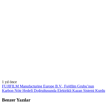
1 yıl önce
FUJIFILM Manufacturing Europe B.V., Fujifilm Grubu’nun
Karbon Nötr Hedefi Doğrultusunda Elektrikli Kazan Sistemi Kurdu
Benzer Yazılar