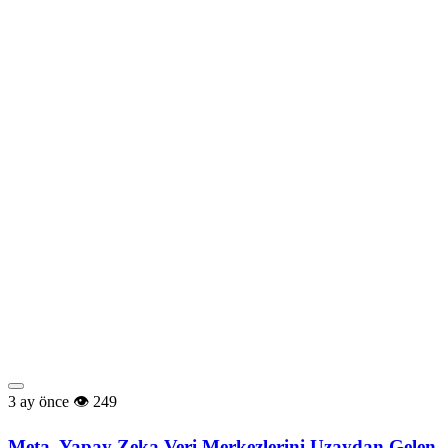
3 ay önce
249
Meta, Yapay Zeka Veri Merkezlerini Uzaydan Gelen