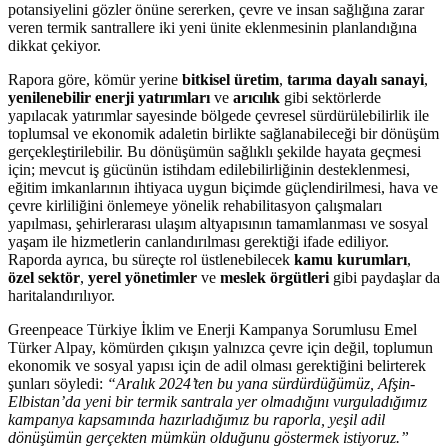
potansiyelini gözler önüne sererken, çevre ve insan sağlığına zarar
veren termik santrallere iki yeni ünite eklenmesinin planlandığına
dikkat çekiyor.
Rapora göre, kömür yerine
bitkisel üretim
,
tarıma dayalı sanayi
,
yenilenebilir enerji yatırımları
ve
arıcılık
gibi sektörlerde
yapılacak yatırımlar sayesinde bölgede çevresel sürdürülebilirlik ile
toplumsal ve ekonomik adaletin birlikte sağlanabileceği bir dönüşüm
gerçekleştirilebilir. Bu dönüşümün sağlıklı şekilde hayata geçmesi
için; mevcut iş gücünün istihdam edilebilirliğinin desteklenmesi,
eğitim imkanlarının ihtiyaca uygun biçimde güçlendirilmesi, hava ve
çevre kirliliğini önlemeye yönelik rehabilitasyon çalışmaları
yapılması, şehirlerarası ulaşım altyapısının tamamlanması ve sosyal
yaşam ile hizmetlerin canlandırılması gerektiği ifade ediliyor.
Raporda ayrıca, bu süreçte rol üstlenebilecek
kamu kurumları
,
özel sektör
,
yerel yönetimler
ve
meslek örgütleri
gibi paydaşlar da
haritalandırılıyor.
Greenpeace Türkiye İklim ve Enerji Kampanya Sorumlusu Emel
Türker Alpay, kömürden çıkışın yalnızca çevre için değil, toplumun
ekonomik ve sosyal yapısı için de adil olması gerektiğini belirterek
şunları söyledi:
“Aralık 2024’ten bu yana sürdürdüğümüz, Afşin-
Elbistan’da yeni bir termik santrala yer olmadığını vurguladığımız
kampanya kapsamında hazırladığımız bu raporla, yeşil adil
dönüşümün gerçekten mümkün olduğunu göstermek istiyoruz.”