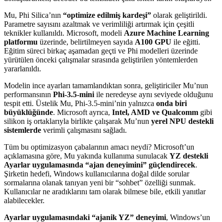
Mu, Phi Silica’nın
“optimize edilmiş kardeşi”
olarak geliştirildi.
Parametre sayısını azaltmak ve verimliliği artırmak için çeşitli
teknikler kullanıldı. Microsoft, modeli
Azure Machine Learning
platformu
üzerinde, belirtilmeyen sayıda
A100 GPU
ile eğitti.
Eğitim süreci birkaç aşamadan geçti ve Phi modelleri üzerinde
yürütülen önceki çalışmalar sırasında geliştirilen yöntemlerden
yararlanıldı.
Modelin ince ayarları tamamlandıktan sonra, geliştiriciler Mu’nun
performansının
Phi-3.5-mini
ile neredeyse aynı seviyede olduğunu
tespit etti. Üstelik Mu, Phi-3.5-mini’nin yalnızca
onda biri
büyüklüğünde
. Microsoft ayrıca,
Intel, AMD ve Qualcomm
gibi
silikon iş ortaklarıyla birlikte çalışarak Mu’nun
yerel NPU destekli
sistemlerde
verimli çalışmasını sağladı.
Tüm bu optimizasyon çabalarının amacı neydi? Microsoft’un
açıklamasına göre, Mu yakında kullanıma sunulacak
YZ destekli
Ayarlar uygulamasında “ajan deneyimini” güçlendirecek
.
Şirketin hedefi, Windows kullanıcılarına doğal dilde sorular
sormalarına olanak tanıyan yeni bir “sohbet” özelliği sunmak.
Kullanıcılar ne aradıklarını tam olarak bilmese bile, etkili yanıtlar
alabilecekler.
Ayarlar uygulamasındaki “ajanik YZ” deneyimi
, Windows’un