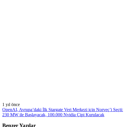
1 yıl önce
OpenAI, Avrupa’daki İlk Stargate Veri Merkezi için Norveç’i Seçti:
230 MW ile Başlayacak, 100.000 Nvidia Çipi Kurulacak
Benzer Yazılar