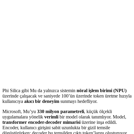
Phi Silica gibi Mu da yalnızca sistemin
nöral işlem birimi (NPU)
üzerinde çalışacak ve saniyede 100’ün üzerinde token üretme hızıyla
kullanıcıya
akıcı bir deneyim
sunmayı hedefliyor.
Microsoft, Mu’yu
330 milyon parametreli
, küçük ölçekli
uygulamalara yönelik
verimli
bir model olarak tanımlıyor. Model,
transformer encoder-decoder mimarisi
üzerine inşa edildi.
Encoder, kullanıcı girişini sabit uzunlukta bir gizil temsile
dönüştürürken; decoder bu temsilden çıktı token’larını oluşturuyor.