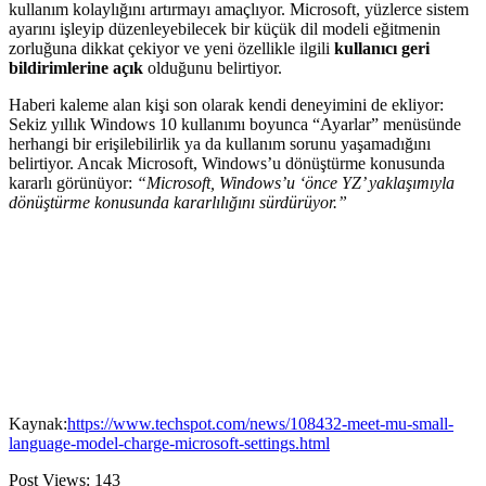
kullanım kolaylığını artırmayı amaçlıyor. Microsoft, yüzlerce sistem
ayarını işleyip düzenleyebilecek bir küçük dil modeli eğitmenin
zorluğuna dikkat çekiyor ve yeni özellikle ilgili
kullanıcı geri
bildirimlerine açık
olduğunu belirtiyor.
Haberi kaleme alan kişi son olarak kendi deneyimini de ekliyor:
Sekiz yıllık Windows 10 kullanımı boyunca “Ayarlar” menüsünde
herhangi bir erişilebilirlik ya da kullanım sorunu yaşamadığını
belirtiyor. Ancak Microsoft, Windows’u dönüştürme konusunda
kararlı görünüyor:
“Microsoft, Windows’u ‘önce YZ’ yaklaşımıyla
dönüştürme konusunda kararlılığını sürdürüyor.”
Kaynak:
https://www.techspot.com/news/108432-meet-mu-small-
language-model-charge-microsoft-settings.html
Post Views:
143