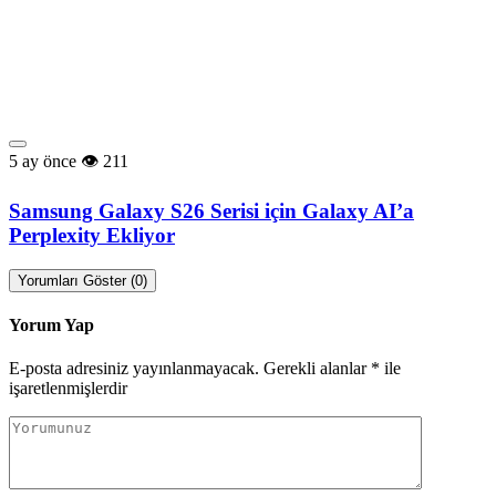
5 ay önce
211
Samsung Galaxy S26 Serisi için Galaxy AI’a
Perplexity Ekliyor
Yorumları Göster (0)
Yorum Yap
E-posta adresiniz yayınlanmayacak.
Gerekli alanlar
*
ile
işaretlenmişlerdir