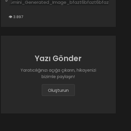
Zekaya
Güvenm
Bırak,
3.897
Yöneti
Kurulun
Kur
Yazı Gönder
Yaratıcılığınızı açığa çıkarın, hikayenizi
bizimle paylaşın!
Oluşturun