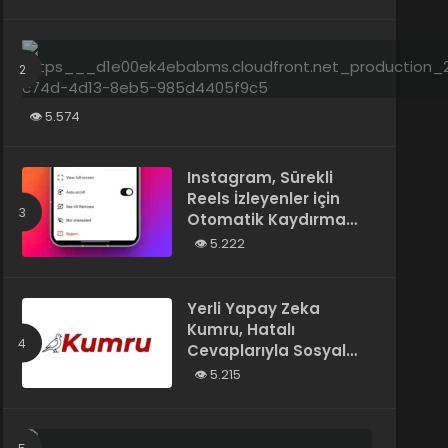
Tarafından Yazılmış”
Olarak Tanımladı
5.574
Instagram, Sürekli
Reels İzleyenler için
Otomatik Kaydırma
Özelliğini Test Ediyor
5.222
Yerli Yapay Zeka
Kumru, Hatalı
Cevaplarıyla Sosyal
Medyada Gündem
5.215
Oldu
Yapay