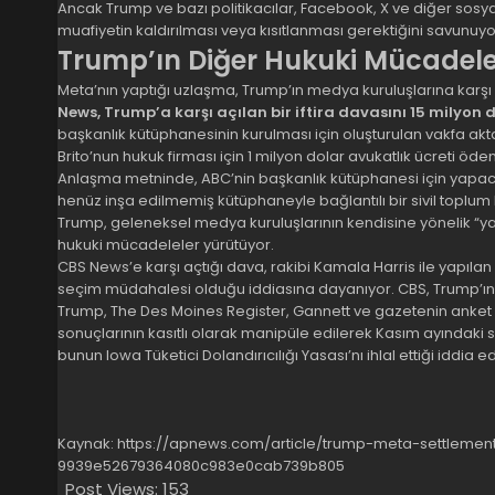
Ancak Trump ve bazı politikacılar, Facebook, X ve diğer sosy
muafiyetin kaldırılması veya kısıtlanması gerektiğini savunuyo
Trump’ın Diğer Hukuki Mücadele
Meta’nın yaptığı uzlaşma, Trump’ın medya kuruluşlarına karşı a
News, Trump’a karşı açılan bir iftira davasını 15 milyo
başkanlık kütüphanesinin kurulması için oluşturulan vakfa aktar
Brito’nun hukuk firması için 1 milyon dolar avukatlık ücreti ödem
Anlaşma metninde, ABC’nin başkanlık kütüphanesi için yapac
henüz inşa edilmemiş kütüphaneyle bağlantılı bir sivil toplum k
Trump, geleneksel medya kuruluşlarının kendisine yönelik “yan
hukuki mücadeleler yürütüyor.
CBS News’e karşı açtığı dava, rakibi Kamala Harris ile yapılan 
seçim müdahalesi olduğu iddiasına dayanıyor. CBS, Trump’ın i
Trump, The Des Moines Register, Gannett ve gazetenin anket 
sonuçlarının kasıtlı olarak manipüle edilerek Kasım ayındaki
bunun Iowa Tüketici Dolandırıcılığı Yasası’nı ihlal ettiği iddia 
Kaynak:
https://apnews.com/article/trump-meta-settlement
9939e52679364080c983e0cab739b805
Post Views:
153