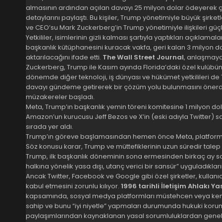
almasının ardından açılan davayı 25 milyon dolar ödeyerek çöz
detaylarını paylaştı. Bu kişiler, Trump yönetimiyle büyük şirk
ve CEO’su Mark Zuckerberg’in Trump yönetimiyle ilişkileri güçl
Yetkililer, isimlerinin gizli kalması şartıyla yaptıkları açıkla
başkanlık kütüphanesini kuracak vakfa, geri kalan 3 milyon dol
aktarılacağını ifade etti.
The Wall Street Journal
, anlaşmaya 
Zuckerberg, Trump ile Kasım ayında Florida’daki özel kulübünde
dönemde diğer teknoloji, iş dünyası ve hükümet yetkilileri de
davayı gündeme getirerek bir çözüm yolu bulunmasını önerdi.
müzakereler başladı.
Meta, Trump’ın başkanlık yemin töreni komitesine 1 milyon do
Amazon’un kurucusu Jeff Bezos ve X’in (eski adıyla Twitter) sa
sırada yer aldı.
Trump’ın göreve başlamasından hemen önce Meta, platformun
Söz konusu karar, Trump ve müttefiklerinin uzun süredir talep et
Trump, ilk başkanlık döneminin sona ermesinden birkaç ay s
halkına yönelik yasa dışı, utanç verici bir sansür” uyguladıkların
Ancak Twitter, Facebook ve Google gibi özel şirketler, kullanıcıl
kabul etmesini zorunlu kılıyor.
1996 tarihli İletişim Ahlakı
kapsamında, sosyal medya platformları müstehcen veya kend
sahip ve bunu “iyi niyetle” yapmaları durumunda hukuki koruma al
paylaşımlarından kaynaklanan yasal sorumluluklardan genel 