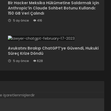
Bir Hacker Meksika Hükümetine Saldırmak için
Anthropic’in Claude Sohbet Botunu Kullandı:
150 GB Veri Çalındı
5 ay önce
416
Avukatını Bırakıp ChatGPT’ye Güvendi, Hukuki
Süreç Krize Döndü
5 ay önce
628
le işaretlenmişlerdir