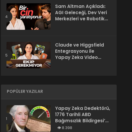
Sam Altman Açıkladı:
AGI Geleceği, Dev Veri
Merkezleri ve Robotik
Devrim! – “Süper Zeka
Herkesin Hakkı”
Claude ve Higgsfield
Entegrasyonu ile
Yapay Zeka Video
Üretimi
POPÜLER YAZILAR
Yapay Zeka Dedektörü,
1776 Tarihli ABD
Bağımsızlık Bildirgesi’ni
“Yapay Zeka
8.398