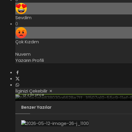
Sevdim
0
Çok Kızdım
Nuvem
Yazarın Profili
İlginizi Çekebilir
2 yıl önce
Artık tek bir Instagram gönderisine 20 görse
Benzer Yazılar