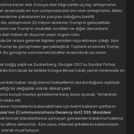
me kararı aldı. Konuya dair bilgi sahibi üç kişi, anlaşmanın
etler arasındaki en son uzlaşmalardan biri olan anlaşmanın, Meta
endirme çabalarının bir parçası olduğunu belirtti.
malarda, anlaşmanın 22 milyon dolarının Trump’ın gelecekteki
arın ise Trump’ın avukatlık ücretleri ve diğer davacılara
dair haberi ilk duyuran yayın organı oldu.
 bir araya gelerek ilişkileri yeniden inşa etmeye çalıştı. Aynı
 Trump ile görüşmeler gerçekleştirdi. Toplantı sırasında Trump,
 Bu görüşme sonrasında taraflar arasında iki ay süren
lar bağış yaptı ve Zuckerberg, Google CEO’su Sundar Pichai,
hibi Elon Musk ile birlikte Kongre Binası’ndaki yemin töreninde ön
daki haber doğrulama faaliyetlerini durdurduğunu açıkladı.
tiği bir değişiklik olarak dikkat çekti.
onra sosyal medya şirketlerine karşı dava açarak, “Amerikan
ı iddia etti.
arın hizmetlerini kullanabilmesi için belirli kullanım şartlarını
 Yasası’nın (Communications Decency Act) 230. Maddesi
i hizmet standartlarına uymayan gönderileri kaldırma hakkına
tına alınıyorlar. Aynı yasa, internet şirketlerini kullanıcıların
olarak muaf tutuyor.