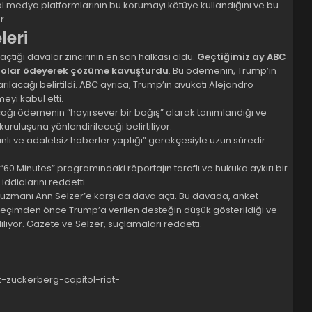
al medya platformlarının bu korumayı kötüye kullandığını ve bu
r.
leri
çtığı davalar zincirinin en son halkası oldu.
Geçtiğimiz ay ABC
n dolar ödeyerek çözüme kavuşturdu
. Bu ödemenin, Trump’ın
ılacağı belirtildi. ABC ayrıca, Trump’ın avukatı Alejandro
eyi kabul etti.
ağı ödemenin “hayırsever bir bağış” olarak tanımlandığı ve
uruluşuna yönlendirileceği belirtiliyor.
lı ve adaletsiz haberler yaptığı” gerekçesiyle uzun süredir
“60 Minutes” programındaki röportajın taraflı ve hukuka aykırı bir
ddialarını reddetti.
uzmanı Ann Selzer’e karşı da dava açtı. Bu davada, anket
 seçimden önce Trump’a verilen desteğin düşük gösterildiği ve
ediliyor. Gazete ve Selzer, suçlamaları reddetti.
-zuckerberg-capitol-riot-