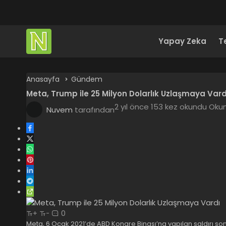
Yapay Zeka
T
Anasayfa
Gündem
Meta, Trump ile 25 Milyon Dolarlık Uzlaşmaya Vard
2 yıl önce
153 kez okundu
Okum
Nuvem
tarafından
0
+
-
Meta, 6 Ocak 2021’de ABD Kongre Binası’na yapılan saldırı s