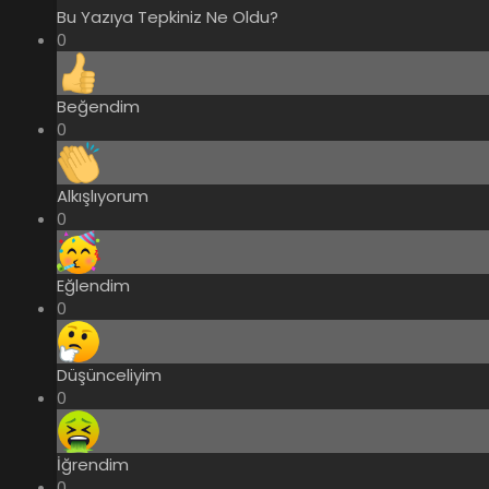
Bu Yazıya Tepkiniz Ne Oldu?
0
Beğendim
0
Alkışlıyorum
0
Eğlendim
0
Düşünceliyim
0
İğrendim
0