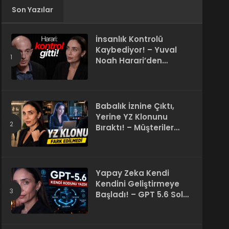
Son Yazılar
İnsanlık Kontrolü
Kaybediyor! – Yuval
Noah Harari’den
Korkutan 50 Yıl
Kehaneti
Babalık İznine Çıktı,
Yerine YZ Klonunu
Bıraktı! – Müşteriler
Farkı Anlamadı
Yapay Zeka Kendi
Kendini Geliştirmeye
Başladı! – GPT 5.6 Sol
Kendi Kodunu Yazdı