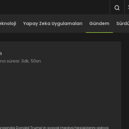
eknoloji
Yapay Zeka Uygulamaları
Gündem
Sürdür
ı
a süresi: 3dk, 50sn
onrasında Donald Trump’ın sosyal medya hesaplarını askıya