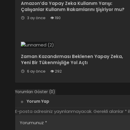
Amazon’da Yapay Zeka Kullanım Yarışı:
Çalışanlar Kullanım Rakamlarını Şişiriyor mu?
3 ay önce
190
Zaman Kazandırması Beklenen Yapay Zeka,
Yeni Bir Tükenmişliğe Yol Açtı
6 ay önce
292
Yorumları Göster (0)
Yorum Yap
E-posta adresiniz yayınlanmayacak.
Gerekli alanlar
*
i
Yorumunuz
*