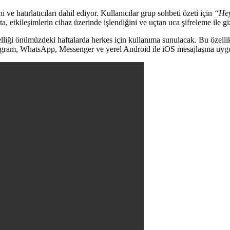
ve hatırlatıcıları dahil ediyor. Kullanıcılar grup sohbeti özeti için
“Hey
a, etkileşimlerin cihaz üzerinde işlendiğini ve uçtan uca şifreleme ile giz
i önümüzdeki haftalarda herkes için kullanıma sunulacak. Bu özellik sa
tagram, WhatsApp, Messenger ve yerel Android ile iOS mesajlaşma uygu