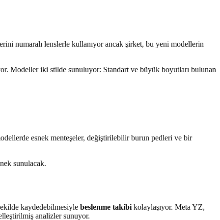
erini numaralı lenslerle kullanıyor ancak şirket, bu yeni modellerin
ıyor. Modeller iki stilde sunuluyor: Standart ve büyük boyutları bulunan
llerde esnek menteşeler, değiştirilebilir burun pedleri ve bir
enek sunulacak.
t şekilde kaydedebilmesiyle
beslenme takibi
kolaylaşıyor. Meta YZ,
eştirilmiş analizler sunuyor.