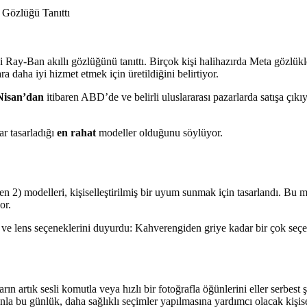
i Ray-Ban akıllı gözlüğünü tanıttı. Birçok kişi halihazırda Meta gözlükl
 daha iyi hizmet etmek için üretildiğini belirtiyor.
Nisan’dan
itibaren ABD’de ve belirli uluslararası pazarlarda satışa çık
ar tasarladığı
en rahat
modeller olduğunu söylüyor.
 modelleri, kişiselleştirilmiş bir uyum sunmak için tasarlandı. Bu mode
or.
ve lens seçeneklerini duyurdu: Kahverengiden griye kadar bir çok seç
ların artık sesli komutla veya hızlı bir fotoğrafla öğünlerini eller serbes
 bu günlük, daha sağlıklı seçimler yapılmasına yardımcı olacak kişisell