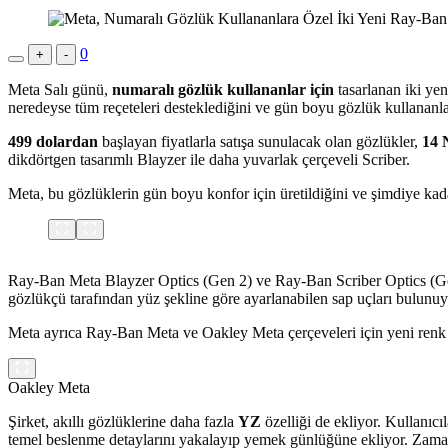
0
+
-
Meta Salı günü,
numaralı gözlük kullananlar için
tasarlanan iki yen
neredeyse tüm reçeteleri desteklediğini ve gün boyu gözlük kullananlara
499 dolardan
başlayan fiyatlarla satışa sunulacak olan gözlükler,
14 
dikdörtgen tasarımlı Blayzer ile daha yuvarlak çerçeveli Scriber.
Meta, bu gözlüklerin gün boyu konfor için üretildiğini ve şimdiye kad
Ray-Ban Meta Blayzer Optics (Gen 2) ve Ray-Ban Scriber Optics (Gen 2)
gözlükçü tarafından yüz şekline göre ayarlanabilen sap uçları bulunuy
Meta ayrıca Ray-Ban Meta ve Oakley Meta çerçeveleri için yeni renk 
Oakley Meta
Şirket, akıllı gözlüklerine daha fazla
YZ
özelliği de ekliyor. Kullanıcı
temel beslenme detaylarını yakalayıp yemek günlüğüne ekliyor. Zamanla