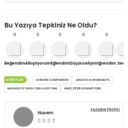
Bu Yazıya Tepkiniz Ne Oldu?
0
0
0
0
0
0
Beğendim
Alkışlıyorum
Eğlendim
Düşünceliyim
İğrendim
Sevd
ETIKETLER
AI WORK COMPANION
LENOVO AI WORKMATE
MASAÜSTÜ YAPAY ZEKA ASISTANI
MWC 2026 KONSEPTLERI
YAZARIN PROFILI
Nuvem