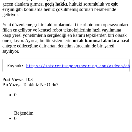
geçen alanlara girmesi
geçiş hakkı
, hukuki sorumluluk ve
eşit
erişim
gibi konularda henüz çözülmemiş soruları beraberinde
getiriyor.
Yeni düzenleme, şehir kaldırımlarındaki ticari otonom operasyonları
fiilen engelliyor ve kentsel robot teknolojilerinin hızlı yayılımına
karşı yerel yönetimlerin sergilediği en kararlı tepkilerden biri olarak
öne çıkıyor. Ayrıca, bu tür sistemlerin
ortak kamusal alanlara
nasıl
entegre edileceğine dair artan denetim sürecinin de bir işareti
sayılıyor.
Kaynak: 
https://interestingengineering.com/videos/ch
Post Views:
103
Bu Yazıya Tepkiniz Ne Oldu?
0
Beğendim
0