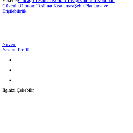
Etiketler
Chicago Teslimat Robotu Yasağı
Kaldırım Robotları
Güvenlik
Otonom Teslimat Kısıtlaması
Şehir Planlama ve
Erişilebilirlik
Nuvem
Yazarın Profili
İlginizi Çekebilir