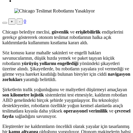
0
+
-
Chicago belediye meclisi,
güvenlik
ve
erişilebilirlik
endişelerini
gerekçe göstererek otonom teslimat robotlarının halka açık
kaldırımlarda kullanımını kısıtlama kararı aldı.
Söz konusu karar mahalle sakinleri ve engelli hakları
savunucularının, düşük hızda yemek ve paket taşıyan küçük
robotların
yürüyüş yollarını engellediği
yönündeki şikayetleri
üzerine alındı. Şikayetlerde, bu robotların yayalara yol vermediği ve
görme veya hareket kısıtlılığı bulunan bireyler için ciddi
navigasyon
zorlukları
yarattığı belirtildi.
Şirketlerin trafik yoğunluğunu ve maliyetleri düşürmeyi amaçlayan
son kilometre lojistik
sistemlerini test etmesiyle, kaldırım robotları
ABD genelindeki birçok şehirde yaygınlaşıyor. Bu teknolojiyi
destekleyenler, robotların özellikle yoğun kentsel alanlarda araçlı
teslimatlara kıyasla daha yüksek
operasyonel verimlilik
ve
çevresel
fayda
sağladığını savunuyor.
Eleştirenler ise kaldırımların öncelikli olarak yayalar için tasarlanmış
bir
kamu altyapısı
olduğunu vurguluyor. Otonom makinelerin bahsi