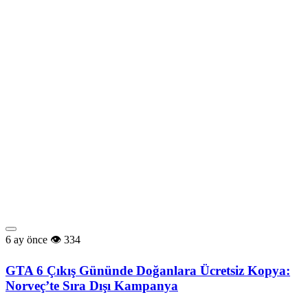
6 ay önce
334
GTA 6 Çıkış Gününde Doğanlara Ücretsiz Kopya:
Norveç’te Sıra Dışı Kampanya