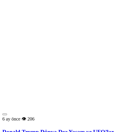
6 ay önce
206
Donald Trump Dünya Dışı Yaşam ve UFO’lar