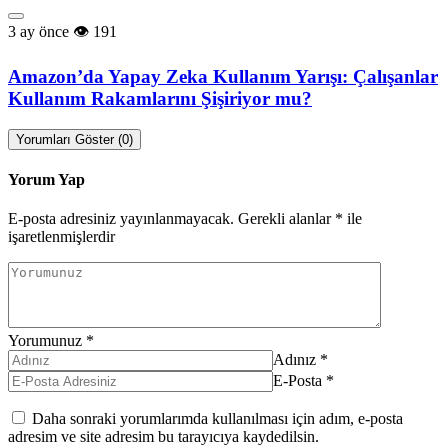
3 ay önce
191
Amazon’da Yapay Zeka Kullanım Yarışı: Çalışanlar
Kullanım Rakamlarını Şişiriyor mu?
Yorumları Göster (0)
Yorum Yap
E-posta adresiniz yayınlanmayacak.
Gerekli alanlar
*
ile
işaretlenmişlerdir
Yorumunuz
*
Adınız
*
E-Posta
*
Daha sonraki yorumlarımda kullanılması için adım, e-posta
adresim ve site adresim bu tarayıcıya kaydedilsin.