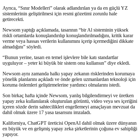
Ayrıca, “Sınır Modelleri” olarak adlandırılan ya da en güçlü YZ
sistemlerinin geliştirilmesi için resmi gözetimi zorunlu hale
getirecekti.
Newsom yaptığı açıklamada, tasarının “bir Al sisteminin yüksek
riskli ortamlarda konuşlandırılıp konuşlandırılmadığını, kritik karar
verme veya hassas verilerin kullanımını içerip içermediğini dikkate
almadığını” söyledi.
“Bunun yerine, tasarı en temel işlevlere bile katı standartlar
uyguluyor – yeter ki büyük bir sistem onu kullansın” diye ekledi.
Newsom aynı zamanda halkı yapay zekanın risklerinden korumaya
yönelik planlarını açıkladı ve önde gelen uzmanlardan teknoloji için
koruma önlemleri geliştirmelerine yardımcı olmalarını istedi.
Son birkaç hafta içinde Newsom, yanlış bilgilendirmeyi ve üretken
yapay zeka kullanılarak oluşturulan görüntü, video veya ses içeriğini
içeren sözde derin sahtecilikleri engellemeyi amaçlayan mevzuat da
dahil olmak üzere 17 yasa tasarısını imzaladı.
Kaliforniya, ChatGPT üreticisi OpenAI dahil olmak üzere dünyanın
en büyük ve en gelişmiş yapay zeka şirketlerinin çoğuna ev sahipliği
yapıyor.