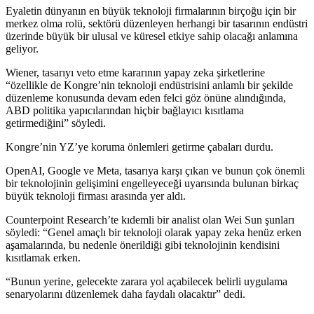
Eyaletin dünyanın en büyük teknoloji firmalarının birçoğu için bir
merkez olma rolü, sektörü düzenleyen herhangi bir tasarının endüstri
üzerinde büyük bir ulusal ve küresel etkiye sahip olacağı anlamına
geliyor.
Wiener, tasarıyı veto etme kararının yapay zeka şirketlerine
“özellikle de Kongre’nin teknoloji endüstrisini anlamlı bir şekilde
düzenleme konusunda devam eden felci göz önüne alındığında,
ABD politika yapıcılarından hiçbir bağlayıcı kısıtlama
getirmediğini” söyledi.
Kongre’nin YZ’ye koruma önlemleri getirme çabaları durdu.
OpenAI, Google ve Meta, tasarıya karşı çıkan ve bunun çok önemli
bir teknolojinin gelişimini engelleyeceği uyarısında bulunan birkaç
büyük teknoloji firması arasında yer aldı.
Counterpoint Research’te kıdemli bir analist olan Wei Sun şunları
söyledi: “Genel amaçlı bir teknoloji olarak yapay zeka henüz erken
aşamalarında, bu nedenle önerildiği gibi teknolojinin kendisini
kısıtlamak erken.
“Bunun yerine, gelecekte zarara yol açabilecek belirli uygulama
senaryolarını düzenlemek daha faydalı olacaktır” dedi.