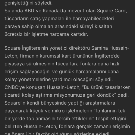
genişlettiğini söyledi.
Şu anda ABD ve Kanada’da mevcut olan Square Card,
tüccarların satış yapmaları ile harcayabilecekleri
paraya sahip olmaları arasındaki süreyi kısaltan
ücretsiz bir işletme harcama kartıdır.
Square İngiltere’nin yönetici direktörü Samina Hussain-
Letch, firmanın kurumsal kart ürününün İngiltere’de
piyasaya sürülmesinin tüccarlara fonlara daha hızlı
erişim sağlayacağını ve günlük harcamalarını daha
kolay yönetmelerine yardımcı olacağını söyledi.
CNBC’ye konuşan Hussain-Letch, “Bu ürünü tasarlarken
ticareti kolaylaştırma misyonumuza geri döndük” dedi.
Square’in kendi bünyesinde yaptığı araştırmalara
dayanarak küçük ve mikro işletmelerin “fonlarının tek
bir yerde toplanmasını tercih ettiklerini” tespit ettiğini
belirten Hussain-Letch, fonlara gerçek zamanlı erişimin
de önemli bir faktör olduğunu sözlerine ekledi.