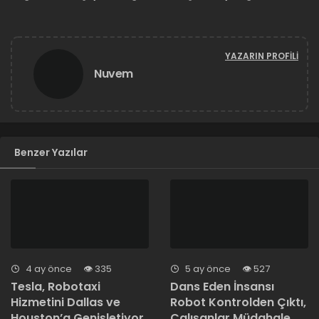
YAZARIN PROFILI
Nuvem
Benzer Yazılar
4 ay önce
335
5 ay önce
527
Tesla, Robotaxi
Dans Eden İnsansı
Hizmetini Dallas ve
Robot Kontrolden Çıktı,
Houston’a Genişletiyor
Çalışanlar Müdahale