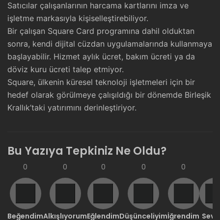
Satıcılar çalışanlarının harcama kartlarını imza ve
işletme markasıyla kişiselleştirebiliyor.
Bir çalışan Square Card programına dahil olduktan
sonra, kendi dijital cüzdan uygulamalarında kullanmaya
başlayabilir. Hizmet aylık ücret, bakım ücreti ya da
döviz kuru ücreti talep etmiyor.
Square, ülkenin küresel teknoloji işletmeleri için bir
hedef olarak görülmeye çalışıldığı bir dönemde Birleşik
Krallık’taki yatırımını derinleştiriyor.
Bu Yazıya Tepkiniz Ne Oldu?
0
0
0
0
0
0
Beğendim
Alkışlıyorum
Eğlendim
Düşünceliyim
İğrendim
Sevd