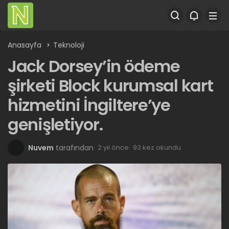
Anasayfa
Teknoloji
Jack Dorsey’in ödeme
şirketi Block kurumsal kart
hizmetini İngiltere’ye
genişletiyor.
Nuvem
tarafından
2 yıl önce
93 kez okundu