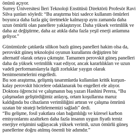
önünü açıyor.
Surrey Üniversitesi İleri Teknoloji Enstitüsü Direktörü Profesör Ravi
Silva şunları söyledi: “Bu araştırma bizi sadece kullanım ömürleri
boyunca daha fazla güç üretmekle kalmayıp aynı zamanda daha
uzun ömürlü olan panellere yaklaştırıyor. Daha yüksek verimlilik ve
daha az değiştirme, daha az atıkla daha fazla yeşil enerji anlamına
geliyor.”
Günümüzde çatılarda silikon bazlı güneş panelleri hakim olsa da,
perovskit güneş teknolojisi oyunun kurallarını değiştiren bir
alternatif olarak ortaya çıkmıştır. Tamamen perovskit güneş panelleri
daha da yüksek verimlilik vaat ediyor, ancak kararlılıkları ve uzun
vadeli performanslarıyla ilgili zorluklar yaygın olarak
benimsenmelerini engelledi.
Bu son araştırma, gelişmiş tasarımlarda kullanılan kritik kurşun-
kalay perovskit hücrelere odaklanarak bu engelleri ele alıyor.
Doktora öğrencisi ve çalışmanın baş yazarı Hashini Perera, “Bu
çalışmadan geliştirdiğimiz anlayış, ortam koşullarına maruz
kaldığında bu cihazların verimliliğini artıran ve çalışma ömrünü
uzatan bir strateji belirlememizi sağladı” dedi.
“Bu gelişme, fosil yakıtlara olan bağımlılığı ve küresel karbon
emisyonlarını azaltırken daha fazla insanın uygun fiyatlı temiz
enerjiye erişimini sağlayacak yüksek verimli, uzun ömürlü güneş
panellerine doğru atılmış önemli bir adımdır.”