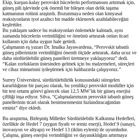
Ekip, kurşun-kalay perovskit hücrelerin performansını artırmak için,
güneş pili işlevinde çok önemli bir bileşen olan delik taşıma
katmanının rolünü araştırdı. Bozunmaya neden olan kimyasal
reaksiyonların iyot azaltıcı bir madde eklenerek azaltılabileceğini
keşfettiler.
Bu yaklaşım sadece bu reaksiyonları önlemekle kalmadı, aynı
zamanda hücrelerin verimliliğini ve ömrünü artırarak onları ticari
kullanım için daha uygun hale getirdi.
Çalışmanın eş yazarı Dr. Imalka Jayawardena, “Perovskit tabanlı
güneş pillerimizin verimliliğini önemli ölçüde artırarak, daha ucuz ve
daha sürdürülebilir güneş panelleri üretmeye yaklaşıyoruz” dedi.
“Kalan zorlukların üstesinden gelmek için bu malzemeleri, süreçleri
ve cihaz mimarisini iyileştirmek için halihazırda çalışıyoruz.”
Surrey Üniversitesi, sürdürülebilirlik konusundaki süregelen
kararlılığının bir parçası olarak, bu yenilikçi perovskit modüller için
bir test ortamı görevi görecek olan 12,5 MW’lık bir güneş enerjisi
çiftliği inşa ediyor. Silva, “Çalışmalarımızın perovskit tabanlı güneş
panellerinin ticari olarak benimsenmesini hızlandıracağından
eminiz” diye ekledi.
Bu araştırma, Birleşmiş Milletler Sürdürülebilir Kalkınma Hedefleri,
özellikle de Hedef 7 (uygun fiyatlı ve temiz enerji), Hedef 9 (sanayi,
inovasyon ve altyapı) ve Hedef 13 (iklim eylemi) ile uyumludur.
Çalışma, güneş enerjisi verimliliğini ve dayanıklılığını artırmaya