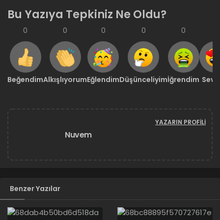
Bu Yazıya Tepkiniz Ne Oldu?
0
0
0
0
0
0
Beğendim
Alkışlıyorum
Eğlendim
Düşünceliyim
İğrendim
Sevd
YAZARIN PROFILI
Nuvem
Benzer Yazılar