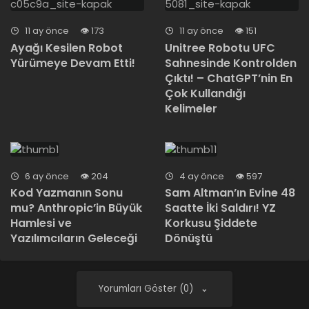
11 ay önce
173
11 ay önce
151
Ayağı Kesilen Robot
Unitree Robotu UFC
Yürümeye Devam Etti!
Sahnesinde Kontrolden
Çıktı! – ChatGPT’nin En
Çok Kullandığı
Kelimeler
6 ay önce
204
4 ay önce
597
Kod Yazmanın Sonu
Sam Altman’ın Evine 48
mu? Anthropic’in Büyük
Saatte İki Saldırı! YZ
Hamlesi ve
Korkusu Şiddete
Yazılımcıların Geleceği
Dönüştü
Yorumları Göster (0)