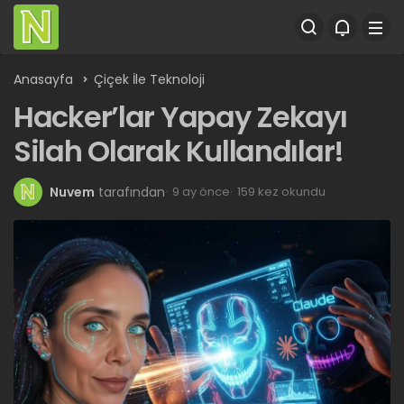
Anasayfa
Çiçek İle Teknoloji
Hacker’lar Yapay Zekayı
Silah Olarak Kullandılar!
Nuvem
tarafından
9 ay önce
159 kez okundu