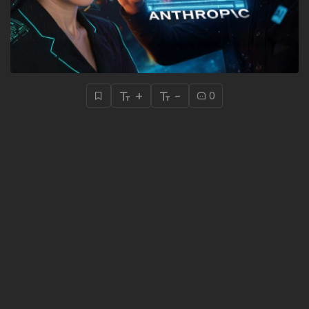
+
-
0