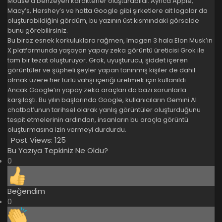
Mouse’a benzeyen karakterler oluşturabildi. Ayrıca Apple,
Macy’s, Hershey’s ve hatta Google gibi şirketlere ait logolar da
oluşturabildiğini gördüm, bu yazının üst kısmındaki görselde
bunu görebilirsiniz.
Bu biraz esnek korkuluklara rağmen, Imagen 3 hala Elon Musk’ın
X platformunda yaşayan yapay zeka görüntü üreticisi Grok ile
tam bir tezat oluşturuyor. Grok, uyuşturucu, şiddet içeren
görüntüler ve şüpheli şeyler yapan tanınmış kişiler de dahil
olmak üzere her türlü vahşi içeriği üretmek için kullanıldı.
Ancak Google’ın yapay zeka araçları da bazı sorunlarla
karşılaştı. Bu yılın başlarında Google, kullanıcıların Gemini AI
chatbot’unun tarihsel olarak yanlış görüntüler oluşturduğunu
tespit etmelerinin ardından, insanların bu araçla görüntü
oluşturmasına izin vermeyi durdurdu.
Post Views:
125
Bu Yazıya Tepkiniz Ne Oldu?
0
Beğendim
0