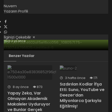
Nuvem
Yazarın Profili
İlginizi Çekebilir
2 yıl önce
Jeff Bezos ve OpenAI, robot girişimi Physical
Intelligence’a 2,4 milyar dolar değerleme
Benzer Yazılar
üzerinden yatırım yaptı.
3 hafta önce
171
Sızdırılan Kodlar İfşa
8 ay önce
873
Etti: Suno, YouTube ve
Yapay Zeka, Var
Deezer’dan
Olmayan Akademik
Milyonlarca Şarkıyla
Makaleler Uyduruyor
Eğitilmiş!
ve Bunlar Gerçek