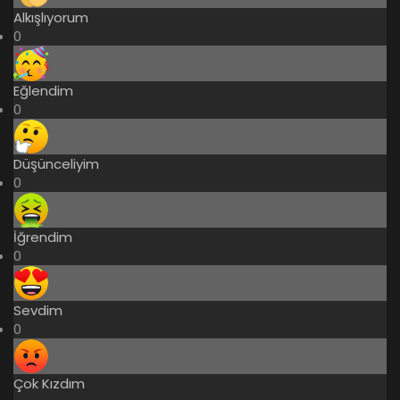
Alkışlıyorum
0
Eğlendim
0
Düşünceliyim
0
İğrendim
0
Sevdim
0
Çok Kızdım