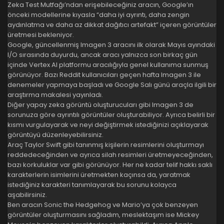
Zeka Test Mutfağı’ndan erişebileceğiniz aracın, Google’ın
önceki modellerine kıyasla “daha iyi ayrıntı, daha zengin
aydınlatma ve daha az dikkat dağıtıcı artefakt” içeren görüntüler
üretmesi bekleniyor.
Google, güncellenmiş Imagen 3 aracını ilk olarak Mayıs ayındaki
I/O sırasında duyurdu, ancak aracı yalnızca son birkaç gün
içinde Vertex AI platformu aracılığıyla genel kullanıma sunmuş
görünüyor. Bazı Reddit kullanıcıları geçen hafta Imagen 3 ile
denemeler yapmaya başladı ve Google Salı günü araçla ilgili bir
araştırma makalesi yayınladı.
Diğer yapay zeka görüntü oluşturucuları gibi Imagen 3 de
sorunuza göre ayrıntılı görüntüler oluşturabiliyor. Ayrıca belirli bir
kısmı vurgulayarak ve neyi değiştirmek istediğinizi açıklayarak
görüntüyü düzenleyebilirsiniz.
Araç Taylor Swift gibi tanınmış kişilerin resimlerini oluşturmayı
reddedeceğinden ve ayrıca silah resimleri üretmeyeceğinden,
bazı korkuluklar var gibi görünüyor. Her ne kadar telif hakkı saklı
karakterlerin isimlerini üretmekten kaçınsa da, yaratmak
istediğiniz karakteri tanımlayarak bu sorunu kolayca
aşabilirsiniz.
Ben aracın Sonic the Hedgehog ve Mario’ya çok benzeyen
görüntüler oluşturmasını sağladım, meslektaşım ise Mickey