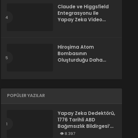
Claude ve Higgsfield
Entegrasyonu ile
Yapay Zeka Video
Üretimi
Hiroşima Atom
Bombasının
Oluşturduğu Daha
Önce Bilinmeyen Bir
Madde Keşfedildi
POPÜLER YAZILAR
Yapay Zeka Dedektörü,
1776 Tarihli ABD
Bağımsızlık Bildirgesi’ni
“Yapay Zeka
8.397