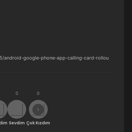
/android-google-phone-app-calling-card-rollou
0
0
ndim
Sevdim
Çok Kızdım