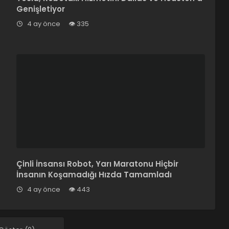
Genişletiyor
4 ay önce
335
Çinli İnsansı Robot, Yarı Maratonu Hiçbir
İnsanın Koşamadığı Hızda Tamamladı
4 ay önce
443