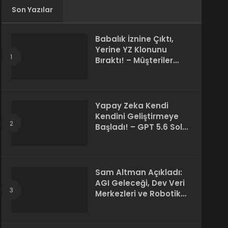
Son Yazılar
Babalık İznine Çıktı,
Yerine YZ Klonunu
Bıraktı! – Müşteriler
Farkı Anlamadı
Yapay Zeka Kendi
Kendini Geliştirmeye
Başladı! – GPT 5.6 Sol
Kendi Kodunu Yazdı
Sam Altman Açıkladı:
AGI Geleceği, Dev Veri
Merkezleri ve Robotik
Devrim! – “Süper Zeka
Herkesin Hakkı”