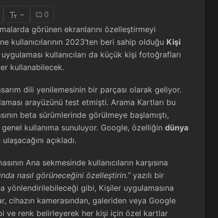
-
0
malarda görünen ekranlarını özelleştirmeyi
one kullanıcılarının 2023’ten beri sahip olduğu
Kişi
ygulaması kullanıcıları da küçük kişi fotoğrafları
ler kullanabilecek.
sarım dili yenilemesinin bir parçası olarak geliyor.
aması arayüzünü test etmişti. Arama Kartları bu
sının beta sürümlerinde görülmeye başlamıştı,
genel kullanıma sunuluyor. Google, özelliğin
dünya
ulaşacağını açıkladı.
asının Ana sekmesinde kullanıcıların karşısına
ğında nasıl görüneceğini özelleştirin.”
yazılı bir
 yönlendirilebileceği gibi, Kişiler uygulamasına
ılar, cihazın kamerasından, galeriden veya Google
i ve renk belirleyerek her kişi için özel kartlar