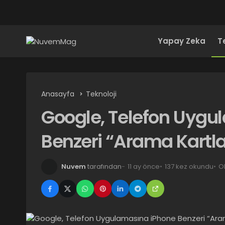
Yapay Zeka
T
Anasayfa
Teknoloji
Google, Telefon Uygu
Benzeri “Arama Kartlar
Nuvem
tarafından
11 ay önce
137 kez okundu
O