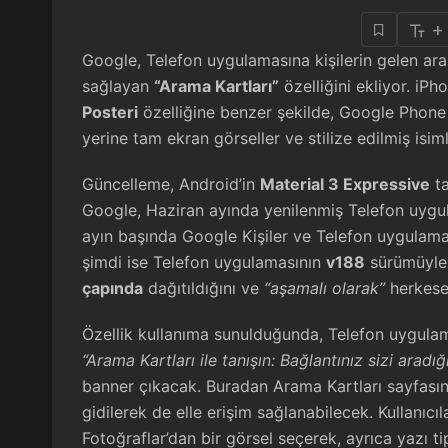
+
Google, Telefon uygulamasına kişilerin gelen ara
sağlayan
“Arama Kartları”
özelliğini ekliyor. iPh
Posteri
özelliğine benzer şekilde, Google Phone u
yerine tam ekran görseller ve stilize edilmiş isim
Güncelleme, Android’in
Material 3 Expressive
ta
Google, Haziran ayında yenilenmiş Telefon uygul
ayın başında Google Kişiler ve Telefon uygulama
şimdi ise Telefon uygulamasının
v188
sürümüyle 
çapında
dağıtıldığını ve
“aşamalı olarak”
herkese 
Özellik kullanıma sunulduğunda, Telefon uygulam
“Arama Kartları ile tanışın: Bağlantınız sizi aradı
banner çıkacak. Buradan Arama Kartları sayfasına
gidilerek de elle erişim sağlanabilecek. Kullanıc
Fotoğraflar’dan bir görsel seçerek, ayrıca yazı tip