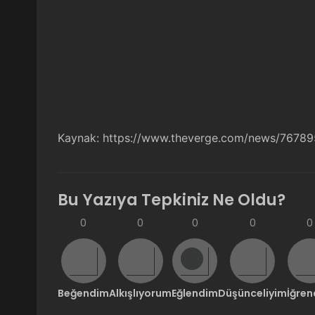
Kaynak:
https://www.theverge.com/news/767895
Bu Yazıya Tepkiniz Ne Oldu?
0
0
0
0
0
Beğendim
Alkışlıyorum
Eğlendim
Düşünceliyim
İğre