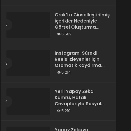
Tarafından Yazılmış”
Olarak Tanımladı
Grok’ta Cinselleştirilmiş
İçerikler Nedeniyle
Görsel Oluşturma
Kısıtlandı
5.569
Instagram, Sürekli
Reels İzleyenler için
Otomatik Kaydırma
Özelliğini Test Ediyor
5.214
Yerli Yapay Zeka
Kumru, Hatalı
Cevaplarıyla Sosyal
Medyada Gündem
5.210
Oldu
Yapay Zekaya