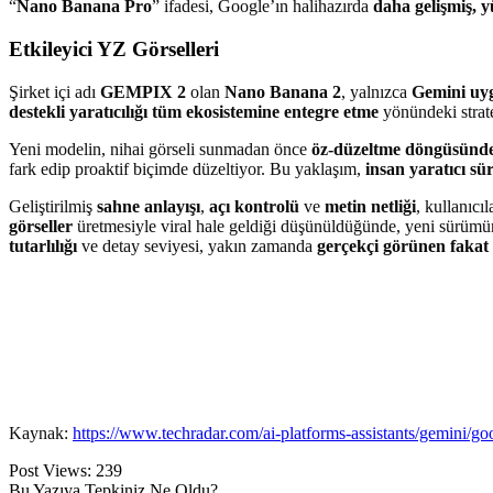
“
Nano Banana Pro
” ifadesi, Google’ın halihazırda
daha gelişmiş, 
Etkileyici YZ Görselleri
Şirket içi adı
GEMPIX 2
olan
Nano Banana 2
, yalnızca
Gemini uy
destekli yaratıcılığı tüm ekosistemine entegre etme
yönündeki strate
Yeni modelin, nihai görseli sunmadan önce
öz-düzeltme döngüsünd
fark edip proaktif biçimde düzeltiyor. Bu yaklaşım,
insan yaratıcı sü
Geliştirilmiş
sahne anlayışı
,
açı kontrolü
ve
metin netliği
, kullanıcı
görseller
üretmesiyle viral hale geldiği düşünüldüğünde, yeni sürüm
tutarlılığı
ve detay seviyesi, yakın zamanda
gerçekçi görünen fakat 
Kaynak:
https://www.techradar.com/ai-platforms-assistants/gemini/g
Post Views:
239
Bu Yazıya Tepkiniz Ne Oldu?