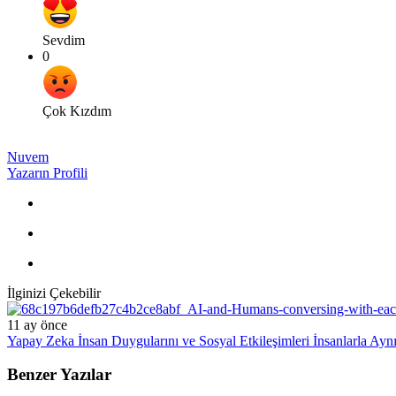
Sevdim
0
Çok Kızdım
Nuvem
Yazarın Profili
İlginizi Çekebilir
11 ay önce
Yapay Zeka İnsan Duygularını ve Sosyal Etkileşimleri İnsanlarla Ay
Benzer Yazılar