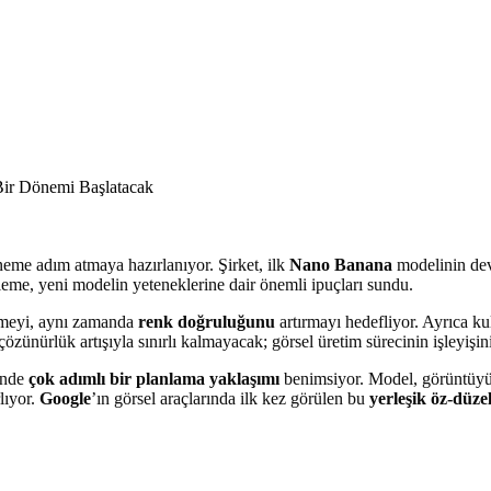
neme adım atmaya hazırlanıyor. Şirket, ilk
Nano Banana
modelinin de
eme, yeni modelin yeteneklerine dair önemli ipuçları sundu.
rmeyi, aynı zamanda
renk doğruluğunu
artırmayı hedefliyor. Ayrıca ku
özünürlük artışıyla sınırlı kalmayacak; görsel üretim sürecinin işleyişi
cinde
çok adımlı bir planlama yaklaşımı
benimsiyor. Model, görüntüyü 
lıyor.
Google
’ın görsel araçlarında ilk kez görülen bu
yerleşik öz-düz