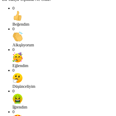
0
Beğendim
0
Alkışlıyorum
0
Eğlendim
0
Düşünceliyim
0
İğrendim
0