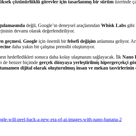
yüksek çözünürlüklü görevler için tasarlanmış bir sürüm
üzerinde çal
gulamasında
değil, Google’ın deneysel araçlarından
Whisk Labs
gibi 
jisinin devamı olarak değerlendiriliyor.
en geçmesi
,
Google
için önemli bir
felsefi değişim
anlamına geliyor. Art
recine
daha yakın bir çalışma prensibi oluşturuyor.
ların hedefledikleri sonuca daha kolay ulaşmasını sağlayacak. İlk
Nano 
ün de benzer biçimde
gerçek dünyaya yerleştirilmiş hipergerçekçi gö
tamamen dijital olarak oluşturulmuş insan ve mekan tasvirlerinin
oogle-will-peel-back-a-new-era-of-ai-images-with-nano-banana-2