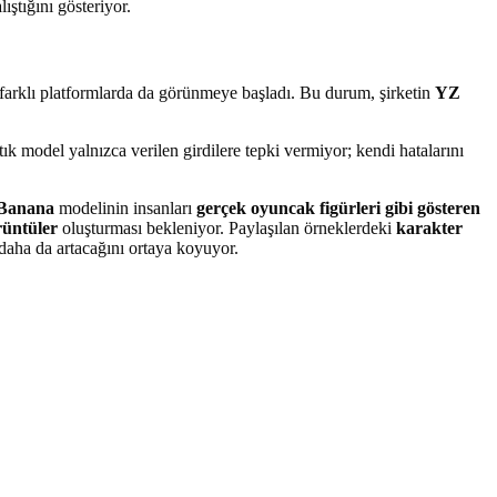
ıştığını gösteriyor.
farklı platformlarda da görünmeye başladı. Bu durum, şirketin
YZ
ık model yalnızca verilen girdilere tepki vermiyor; kendi hatalarını
Banana
modelinin insanları
gerçek oyuncak figürleri gibi gösteren
rüntüler
oluşturması bekleniyor. Paylaşılan örneklerdeki
karakter
daha da artacağını ortaya koyuyor.