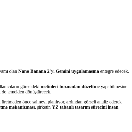
vamı olan
Nano Banana 2
’yi
Gemini uygulamasına
entegre edecek.
llanıcıların görseldeki
metinleri bozmadan düzeltme
yapabilmesine
ni de temelden dönüştürecek.
üretmeden önce sahneyi planlıyor, ardından görseli analiz ederek
eltme mekanizması
, şirketin
YZ tabanlı tasarım sürecini insan