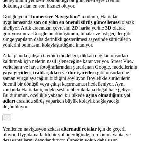
deneyiminin yeniden tasarlandığı bir güncellemeyle Gemini
dokunuşu alan en son hizmet oluyor.
Google yeni
“Immersive Navigation”
modunu, Haritalar
uygulamasında
son on yılın en önemli sürüş güncellemesi
olarak
niteliyor. Artık aracınızın çevresini
2D
harita yerine
3D
olarak
görüyorsunuz. Google bu dönüşümün, binalar ve üst geçitler gibi
simge yapıların daha derinlikli gösterilmesi sayesinde sürücülerin
yönlerini bulmasını kolaylaştırdığına inanıyor.
Arka planda çalışan Gemini modelleri, dikkati dağıtan unsurları
kaldırmak için nelerin nasıl işleneceğine karar veriyor. Street View
veritabanı ve hava fotoğraflarından yararlanan Google, modellerinin
yaya geçitleri
,
trafik ışıkları
ve
dur işaretleri
gibi unsurları ne
zaman vurgulayacağını bildiğini söylüyor. Böylelikle sürücülerin
önemli bir dönüşü veya çıkışı kaçırmaması hedefleniyor. Aynı
zamanda Haritalar içindeki sesli rehberlik daha doğal hale geliyor.
Bu durumun, özellikle yabancı bir ülkede
aşina olmadığınız yol
adları
arasında sürüş yaparken büyük kolaylık sağlayacağı
düşünülüyor.
Yenilenen navigasyon zekası
alternatif rotalar
için de geçerli
oluyor. Uygulama farklı bir yol önerdiğinde, o rotanın avantaj ve
dezavantajlarını detaylandırıyor. Örneğin yolun daha uzun