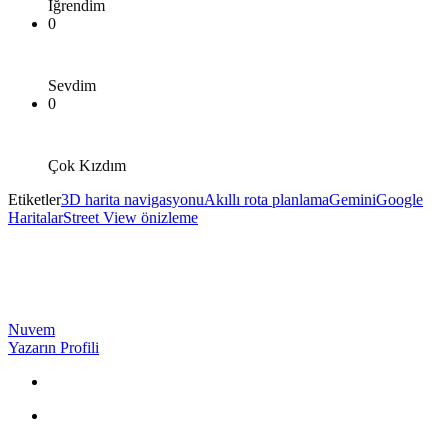
İğrendim
0
Sevdim
0
Çok Kızdım
Etiketler
3D harita navigasyonu
Akıllı rota planlama
Gemini
Google
Haritalar
Street View önizleme
Nuvem
Yazarın Profili