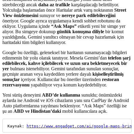
sürebileceği ancak
daha az trafikle
karşılaşılacağı belirtiliyor.
Yolculuğa başlamadan önce Haritalar artık varış noktasının
Street
View önizlemesini
sunuyor ve
nereye park edilebileceğini
öneriyor. Google ayrıca uygulamaya kendi sohbet robotunu da
ekliyor. Uygulama içinde
“Ask Maps”
etiketli yeni bir simge yer
alıyor. Bu simgeye dokunup
günlük konuşma diliyle
bir komut
yazıldığında, Gemini yanıltıcı olmayan bir cevap hazırlamak için
haritadaki tüm bilgileri kullanıyor.
Google bu özelliği, geleneksel bir haritanın sunamayacağı bilgileri
edinmenin bir yolu olarak tanıtıyor. Mesela Gemini’dan
telefon şarj
edilebilecek, kahve içilebilecek ve uzun sıra bekletmeyecek bir
yer
bulması istenebiliyor. Gemini tarafından sunulan sonuçlar,
geçmişte aranan veya kaydedilen yerlere dayalı
kişiselleştirilmiş
sonuçlar
içeriyor. Kullanıcılar bu öneriler üzerinden
restoran
rezervasyonu
yapabiliyor veya konum kaydedebiliyor.
Yeni sürüş deneyimi
ABD’de kullanıma
sunuldu; önümüzdeki
aylarda ise Android ve iOS cihazların yanı sıra CarPlay ile Android
Auto platformlarına yayılması bekleniyor. “Ask Maps” özelliği ise
şu an
ABD ve Hindistan’daki
mobil kullanıcılara açık.
Kaynak: 
https://www.engadget.com/ai/google-maps-brin