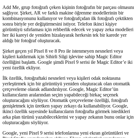
Add Me, grup fotoğrafı çeken kişinin fotoğrafın bir parçası olmasını
sağlıyor. Şirket, AR ve farklı makine öğrenme modellerinin bir
kombinasyonunu kullanıyor ve fotoğrafçıdan ilk fotoğrafı çektikten
sonra biriyle yer değiştirmesini istiyor. Telefon ikinci kişiye
görüntüyü sıfırlaması için rehberlik edecek ve yapay zeka modelleri
her iki kareyi de yeniden hizalayarak herkesin tek bir karede yer
aldığı bir fotoğraf oluşturacak.
Şirket geçen yıl Pixel 8 ve 8 Pro ile istenmeyen nesneleri veya
kişileri kaldırmak için Sihirli Silgi işlevine sahip Magic Editor
özelliğini başlattı. Google şimdi Pixel 9 serisi ile Magic Editor’e iki
yeni özellik ekliyor.
İlk özellik, fotoğraftaki nesneleri veya kişileri odak noktasına
yerleştirmek için bir görüntüyü yeniden oluşturacak olan otomatik
çerçeveleme olarak adlandırılıyor. Google, Magic Editor’ün
kullanıcıların aralarından seçim yapabileceği birkaç seçenek
oluşturacağını söylüyor. Otomatik çerçeveleme özelliği, fotoğrafı
genişletmek için üretken yapay zekayı da kullanabiliyor. Google,
ikinci özellik sayesinde kullanıcıların fotoğrafta görmek istedikleri
arka plan türünü yazabileceklerini ve yapay zekanın bunu onlar için
oluşturacağını söylüyor.
Google, yeni Pixel 9 serisi telefonlarına yeni ekran görüntüleri ve