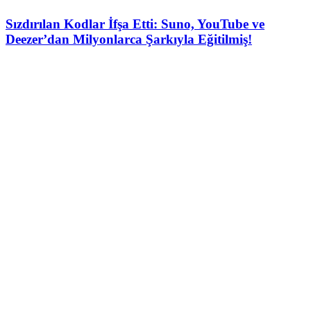
Sızdırılan Kodlar İfşa Etti: Suno, YouTube ve
Deezer’dan Milyonlarca Şarkıyla Eğitilmiş!