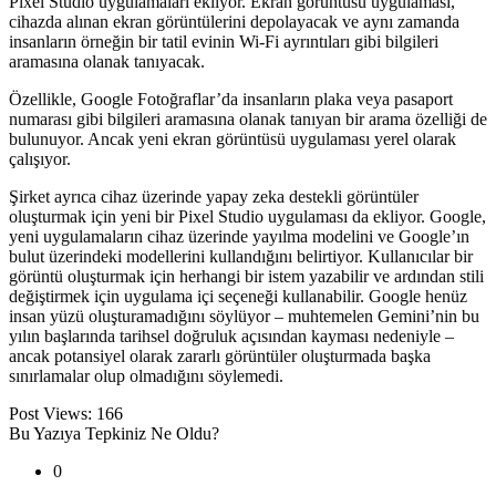
Pixel Studio uygulamaları ekliyor. Ekran görüntüsü uygulaması,
cihazda alınan ekran görüntülerini depolayacak ve aynı zamanda
insanların örneğin bir tatil evinin Wi-Fi ayrıntıları gibi bilgileri
aramasına olanak tanıyacak.
Özellikle, Google Fotoğraflar’da insanların plaka veya pasaport
numarası gibi bilgileri aramasına olanak tanıyan bir arama özelliği de
bulunuyor. Ancak yeni ekran görüntüsü uygulaması yerel olarak
çalışıyor.
Şirket ayrıca cihaz üzerinde yapay zeka destekli görüntüler
oluşturmak için yeni bir Pixel Studio uygulaması da ekliyor. Google,
yeni uygulamaların cihaz üzerinde yayılma modelini ve Google’ın
bulut üzerindeki modellerini kullandığını belirtiyor. Kullanıcılar bir
görüntü oluşturmak için herhangi bir istem yazabilir ve ardından stili
değiştirmek için uygulama içi seçeneği kullanabilir. Google henüz
insan yüzü oluşturamadığını söylüyor – muhtemelen Gemini’nin bu
yılın başlarında tarihsel doğruluk açısından kayması nedeniyle –
ancak potansiyel olarak zararlı görüntüler oluşturmada başka
sınırlamalar olup olmadığını söylemedi.
Post Views:
166
Bu Yazıya Tepkiniz Ne Oldu?
0