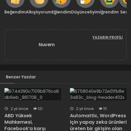
Beğendim
Alkışlıyorum
Eğlendim
Düşünceliyim
İğrendim
Sevd
YAZARIN PROFILI
Nuvem
Benzer Yazılar
2 yıl önce
121
2 yıl önce
111
ABD Yüksek
Automattic, WordPress
Mahkemesi,
için yapay zeka ürünleri
Facebook’a karşı
üreten bir girişim olan