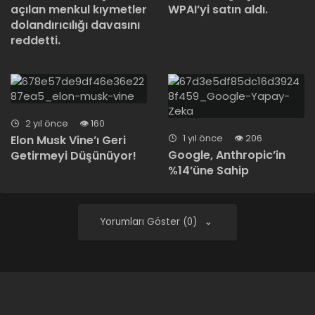
açılan menkul kıymetler
WPAI’yi satın aldı.
dolandırıcılığı davasını
reddetti.
2 yıl önce
160
1 yıl önce
206
Elon Musk Vine’ı Geri
Google, Anthropic’in
Getirmeyi Düşünüyor!
%14’üne Sahip
Yorumları Göster (0)