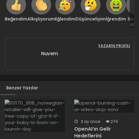
Beğendim
Alkışlıyorum
Eğlendim
Düşünceliyim
İğrendim
Sevd
YAZARIN PROFILI
Nuvem
Benzer Yazılar
3 ay önce
274
OpenAI’ın Gelir
Hedeflerini