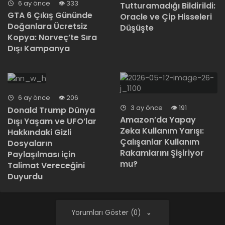
6 ay önce
333
Tutturamadığı Bildirildi:
GTA 6 Çıkış Gününde
Oracle ve Çip Hisseleri
Doğanlara Ücretsiz
Düşüşte
Kopya: Norveç’te Sıra
Dışı Kampanya
6 ay önce
206
3 ay önce
191
Donald Trump Dünya
Amazon’da Yapay
Dışı Yaşam ve UFO’lar
Zeka Kullanım Yarışı:
Hakkındaki Gizli
Çalışanlar Kullanım
Dosyaların
Rakamlarını Şişiriyor
Paylaşılması için
mu?
Talimat Vereceğini
Duyurdu
Yorumları Göster (0)