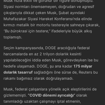
Musk hızla etkili ve görünür bir figüre dönüşmüştü.
Siyasi normları önemsemeyen, doğrudan ve agresif
çıkışlarıyla dikkat çeken Musk, Şubat ayındaki
Muhafazakar Siyasi Hareket Konferansı’nda elinde
kırmızı metalik bir motorlu testereyle sahneye çıkarak,
“Bu bürokrasi için testere,”
ifadeleriyle büyük alkış
toplamıştı.
Seçim kampanyasında, DOGE aracılığıyla federal
harcamalarda en az 2 trilyon dolarlık kesinti
yapılabileceğini iddia eden Musk, görevdeyken ise bu
hedefe ulaşamadı. DOGE, şu ana kadar
175 milyar
dolarlık tasarruf
sağladığını öne sürse de, Reuters bu
rakamı bağımsız olarak doğrulayamadı.
Musk, federal çalışanlara yönelik açık eleştirilerini de
gizlememişti.
“COVID dönemi ayrıcalığı”
olarak
tanımladığı uzaktan çalışmayı iptal etmenin,