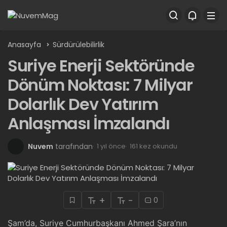
Anasayfa
Sürdürülebilirlik
Suriye Enerji Sektöründe
Dönüm Noktası: 7 Milyar
Dolarlık Dev Yatırım
Anlaşması İmzalandı
Nuvem
tarafından
1 yıl önce
161 kez okundu
+
-
0
Şam’da, Suriye Cumhurbaşkanı Ahmed Şara’nın