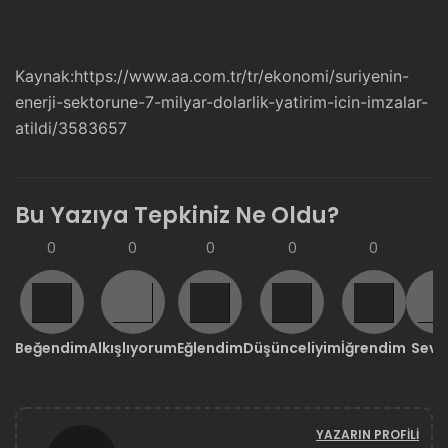
Kaynak:
https://www.aa.com.tr/tr/ekonomi/suriyenin-
enerji-sektorune-7-milyar-dolarlik-yatirim-icin-imzalar-
atildi/3583657
Bu Yazıya Tepkiniz Ne Oldu?
0
0
0
0
0
0
Beğendim
Alkışlıyorum
Eğlendim
Düşünceliyim
İğrendim
Sevd
YAZARIN PROFILI