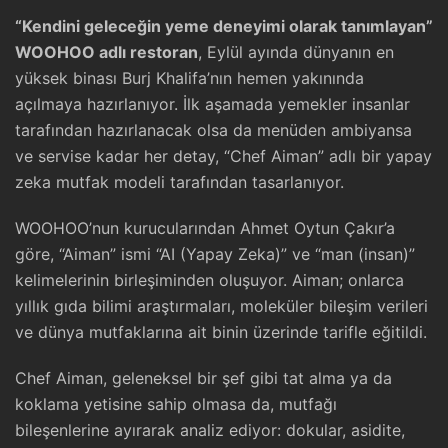
“Kendini geleceğin yeme deneyimi olarak tanımlayan”
WOOHOO adlı restoran
, Eylül ayında dünyanın en
yüksek binası Burj Khalifa’nın hemen yakınında
açılmaya hazırlanıyor. İlk aşamada yemekler insanlar
tarafından hazırlanacak olsa da menüden ambiyansa
ve servise kadar her detay, “Chef Aiman” adlı bir yapay
zeka mutfak modeli tarafından tasarlanıyor.
WOOHOO’nun kurucularından Ahmet Oytun Çakır’a
göre, “Aiman” ismi “AI (Yapay Zeka)” ve “man (insan)”
kelimelerinin birleşiminden oluşuyor. Aiman; onlarca
yıllık gıda bilimi araştırmaları, moleküler bileşim verileri
ve dünya mutfaklarına ait binin üzerinde tarifle eğitildi.
Chef Aiman, geleneksel bir şef gibi tat alma ya da
koklama yetisine sahip olmasa da, mutfağı
bileşenlerine ayırarak analiz ediyor: dokular, asidite,