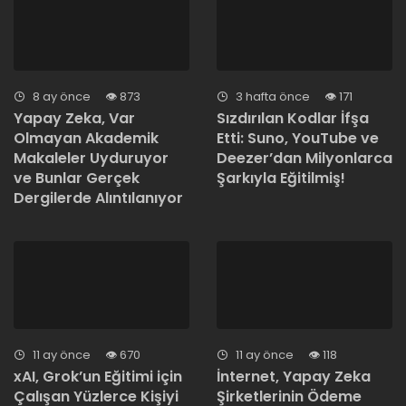
8 ay önce
873
3 hafta önce
171
Yapay Zeka, Var
Sızdırılan Kodlar İfşa
Olmayan Akademik
Etti: Suno, YouTube ve
Makaleler Uyduruyor
Deezer’dan Milyonlarca
ve Bunlar Gerçek
Şarkıyla Eğitilmiş!
Dergilerde Alıntılanıyor
11 ay önce
670
11 ay önce
118
xAI, Grok’un Eğitimi için
İnternet, Yapay Zeka
Çalışan Yüzlerce Kişiyi
Şirketlerinin Ödeme