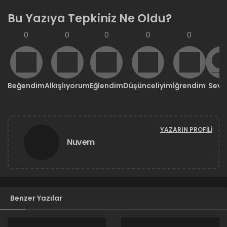
Bu Yazıya Tepkiniz Ne Oldu?
0
0
0
0
0
0
Beğendim
Alkışlıyorum
Eğlendim
Düşünceliyim
İğrendim
Sevd
YAZARIN PROFILI
Nuvem
Benzer Yazılar